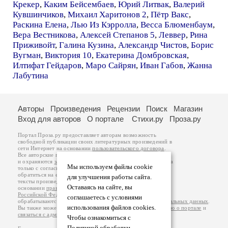
Крекер
,
Каким Бейсембаев
,
Юрий Литвак
,
Валерий
Кувшинчиков
,
Михаил Харитонов 2
,
Пётр Вакс
,
Раскина Елена
,
Лью Из Кэрролла
,
Весса Блюменбаум
,
Вера Вестникова
,
Алексей Степанов 5
,
Леввер
,
Рина
Приживойт
,
Галина Кузина
,
Александр Чистов
,
Борис
Вугман
,
Виктория 10
,
Екатерина Домбровская
,
Илтифат Гейдаров
,
Маро Сайрян
,
Иван Габов
,
Жанна
Лабутина
Авторы
Произведения
Рецензии
Поиск
Магазин
Вход для авторов
О портале
Стихи.ру
Проза.ру
Портал Проза.ру предоставляет авторам возможность
свободной публикации своих литературных произведений в
сети Интернет на основании
пользовательского договора
.
Все авторские права на произведения принадлежат авторам
и охраняются
законом
. Перепечатка произведений возможна
Мы используем файлы cookie
только с согласия его автора, к которому вы можете
обратиться на его авторской странице. Ответственность за
для улучшения работы сайта.
тексты произведений авторы несут самостоятельно на
Оставаясь на сайте, вы
основании
правил публикации
и
законодательства
Российской Федерации
. Данные пользователей
соглашаетесь с условиями
обрабатываются на основании
Политики обработки персональных данных
.
использования файлов cookies.
Вы также можете посмотреть более подробную
информацию о портале
и
связаться с администрацией
.
Чтобы ознакомиться с