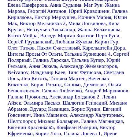
Елена Панферова
,
Анна Судьина
,
Маг Рун
,
Жанна
Марова
,
Георгий Антонов
,
Юрий Кривошеин
,
Галина
Кириллова
,
Виктор Меркушев
,
Ионина Мария
,
Юлин
Мак
,
Виктор Мельников 2
,
Мила Логвинова
,
Кира
Крузис
,
Невзучьев Александр
,
Жанна Евлампиева
,
Клото Мойра
,
Володя Морган Золотое Перо Руси
,
Сергей Грущанский
,
Любаша Жукова
,
Карин Гур
,
Олег Татков
,
Пахом Счастливый
,
Карельштейн Дора
,
Цитаты Прозы От Ольги
,
Татьяна Кузнецова 4
,
Сергей
Полярный
,
Галина Ларская
,
Татьяна Купер
,
Юрий
Гельман
,
Анна Эккель
,
Александр Железногоров
,
Neivanov
,
Владимир Каев
,
Таня Фетисова
,
Светлана
Лось
,
Лео Киготь
,
Татьяна Мартен
,
Вячеслав
Киктенко
,
Борис Роланд
,
Сопико
,
Димиозис
,
Ольга
Бешенковская
,
Галина Любченко
,
Андрей Маркиянов
,
Галина Прокопец
,
Александр Богданов 2
,
Левин
Айзек
,
Эльмира Пасько
,
Шалюгин Геннадий
,
Михаил
Абрамов
,
Эдуард Казанцев
,
Борис Кунин
,
Евгений
Говсиевич
,
Инна Машенко
,
Александр Халуторных
,
Шелтопорог
,
Михаил Болдырев
,
Галина Магницкая
,
Евгений Красников5
,
Койфман Валерий
,
Виктор
Ефременко
,
Борис Лоза
,
Галина Лосева 1
,
Ирене