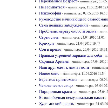
Переломный Возраст
- миниатюры, 15.05.
Не засыпаться
- миниатюры, 11.05.2010 12:
Психософия
- миниатюры, 02.05.2010 16:18
Руководство начинающего самообма
Семь великих заблуждений
- миниатюры,
Проблемы неразумного эгоизма
- мини
Серая сила
- миниатюры, 24.04.2010 11:01
Кри-кри
- миниатюры, 21.04.2010 19:47
Сон и время
- миниатюры, 20.04.2010 18:34
Правила утренней зарядки для себя
- м
Скрипка Армана
- миниатюры, 17.04.2010 
Наш друг едет к нам в гости
- миниатюры
Новое окно
- миниатюры, 11.04.2010 11:54
Берегись принтомана
- миниатюры, 09.04
Человеческое лицо
- миниатюры, 06.04.20
Порционная красота
- миниатюры, 05.04.2
Безошибочная немузыкальная память
Хулиганский шарик
- миниатюры, 31.03.20