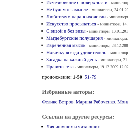
Исчезновение с поверхности
- миниатюр
Не будем о замысле
- миниатюры, 24.01.2
Любителям парапсихологии
- миниатюры
Искусство просыпаться
- миниатюры, 14.
С визой и без визы
- миниатюры, 13.01.201
Магдебургские полушария
- миниатюры,
Изреченная мысль
- миниатюры, 28.12.200
Новичку всегда удивительно
- миниатюр
Загадка на каждый день
- миниатюры, 21.
Правота тела
- миниатюры, 19.12.2009 12:0
продолжение:
1-50
51-79
Избранные авторы:
Феликс Ветров
,
Марина Рябоченко
,
Мона
Ссылки на другие ресурсы:
Для ищущих и читающих