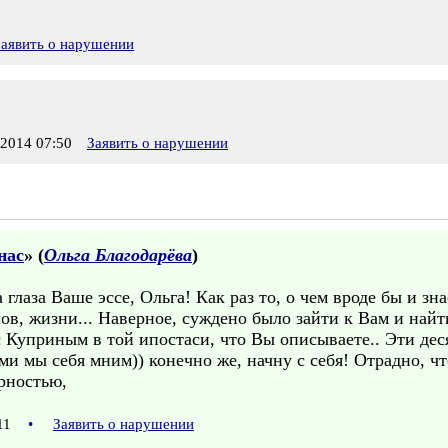
Заявить о нарушении
2014 07:50
Заявить о нарушении
нас
» (
Ольга Благодарёва
)
глаза Ваше эссе, Ольга! Как раз то, о чем вроде бы и зн
ов, жизни... Наверное, суждено было зайти к Вам и найти
с Куприным в той ипостаси, что Вы описываете.. Эти дес
и мы себя мним)) конечно же, начну с себя! Отрадно, чт
рностью,
:11
•
Заявить о нарушении