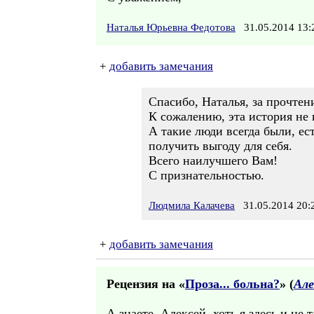
Наталья Юрьевна Федотова
31.05.2014 13
+
добавить замечания
Спасибо, Наталья, за прочтен
К сожалению, эта история не
А такие люди всегда были, ес
получить выгоду для себя.
Всего наилучшего Вам!
С признательностью.
Людмила Калачева
31.05.2014 20:
+
добавить замечания
Рецензия на «
Проза... больна?
» (
Але
А знаете, Алексей, хоть я здесь и не 