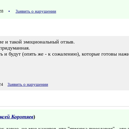
:28
•
Заявить о нарушении
ие и такой эмоциональный отзыв.
 придуманная.
ть и будут (опять же - к сожалению), которые готовы наж
24
Заявить о нарушении
ксей Коротяев
)
так давно, но мне кажется, что "ярмарка тщеславия" - это