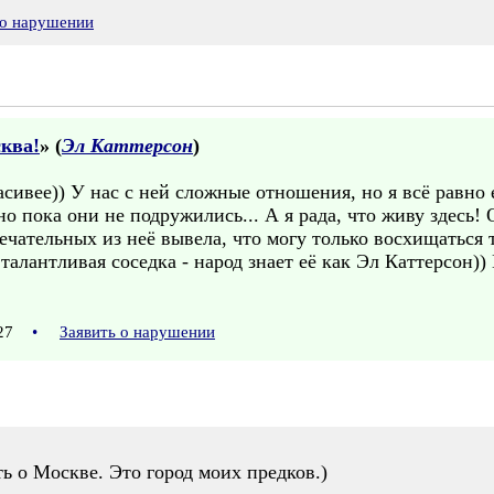
 о нарушении
ква!
» (
Эл Каттерсон
)
асивее)) У нас с ней сложные отношения, но я всё равно
но пока они не подружились... А я рада, что живу здесь!
чательных из неё вывела, что могу только восхищаться т
алантливая соседка - народ знает её как Эл Каттерсон)) 
:27
•
Заявить о нарушении
ь о Москве. Это город моих предков.)