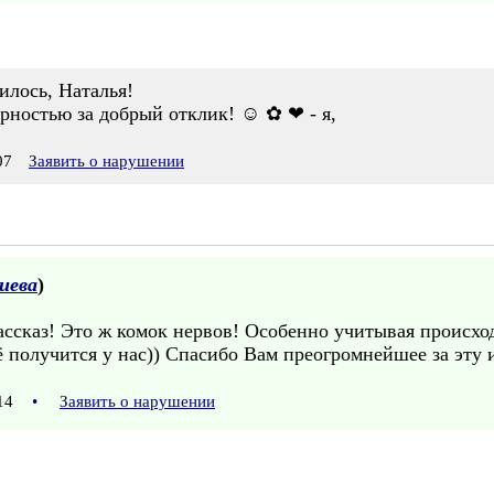
илось, Наталья!
арностью за добрый отклик! ☺ ✿ ❤ - я,
07
Заявить о нарушении
иева
)
 рассказ! Это ж комок нервов! Особенно учитывая происход
сё получится у нас)) Спасибо Вам преогромнейшее за эту 
:14
•
Заявить о нарушении