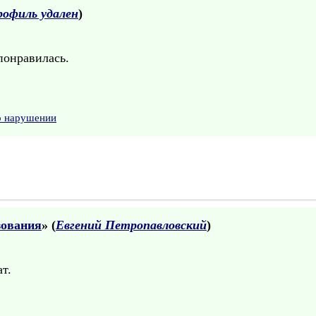
рофиль удален
)
понравилась.
о нарушении
зования
» (
Евгений Петропавловский
)
т.