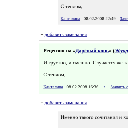
С теплом,
Канталина
08.02.2008 22:49
Зая
+
добавить замечания
Рецензия на «
Дарёный конь
» (
Эдуар
И грустно, и смешно. Случается же т
С теплом,
Канталина
08.02.2008 16:36
•
Заявить 
+
добавить замечания
Именно такого сочитания и хо