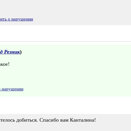
вить о нарушении
д Резник
)
акое!
о нарушении
телось добиться. Спасибо вам Канталина!