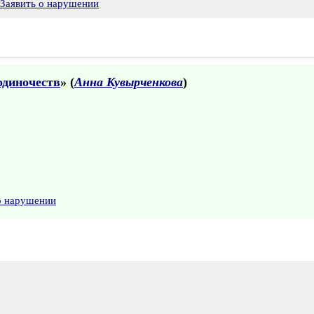
Заявить о нарушении
одиночеств
» (
Анна Кувырченкова
)
о нарушении