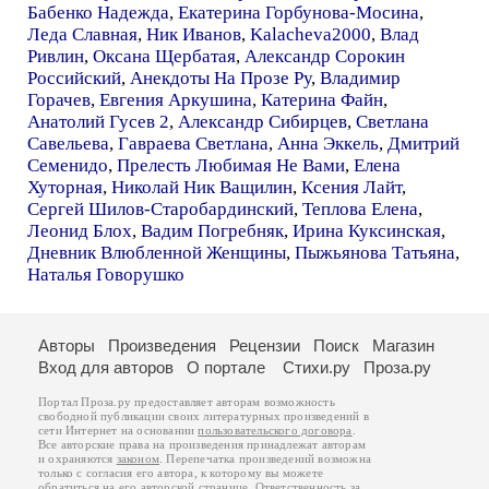
Бабенко Надежда
,
Екатерина Горбунова-Мосина
,
Леда Славная
,
Ник Иванов
,
Kalacheva2000
,
Влад
Ривлин
,
Оксана Щербатая
,
Александр Сорокин
Российский
,
Анекдоты На Прозе Ру
,
Владимир
Горачев
,
Евгения Аркушина
,
Катерина Файн
,
Анатолий Гусев 2
,
Александр Сибирцев
,
Светлана
Савельева
,
Гавраева Светлана
,
Анна Эккель
,
Дмитрий
Семенидо
,
Прелесть Любимая Не Вами
,
Елена
Хуторная
,
Николай Ник Ващилин
,
Ксения Лайт
,
Сергей Шилов-Старобардинский
,
Теплова Елена
,
Леонид Блох
,
Вадим Погребняк
,
Ирина Куксинская
,
Дневник Влюбленной Женщины
,
Пыжьянова Татьяна
,
Наталья Говорушко
Авторы
Произведения
Рецензии
Поиск
Магазин
Вход для авторов
О портале
Стихи.ру
Проза.ру
Портал Проза.ру предоставляет авторам возможность
свободной публикации своих литературных произведений в
сети Интернет на основании
пользовательского договора
.
Все авторские права на произведения принадлежат авторам
и охраняются
законом
. Перепечатка произведений возможна
только с согласия его автора, к которому вы можете
обратиться на его авторской странице. Ответственность за