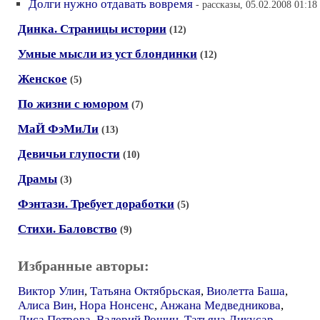
Долги нужно отдавать вовремя
- рассказы, 05.02.2008 01:18
Динка. Страницы истории
(12)
Умные мысли из уст блондинки
(12)
Женское
(5)
По жизни с юмором
(7)
МаЙ ФэМиЛи
(13)
Девичьи глупости
(10)
Драмы
(3)
Фэнтази. Требует доработки
(5)
Стихи. Баловство
(9)
Избранные авторы:
Виктор Улин
,
Татьяна Октябрьская
,
Виолетта Баша
,
Алиса Вин
,
Нора Нонсенс
,
Анжана Медведникова
,
Лиса Петрова
,
Валерий Рощин
,
Татьяна Дикусар
,