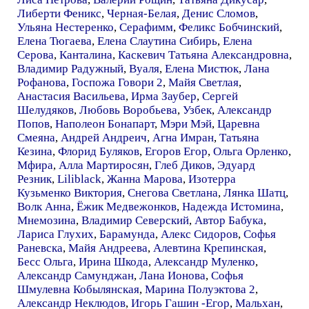
Либерти Феникс
,
Черная-Белая
,
Денис Сломов
,
Ульяна Нестеренко
,
Серафимм
,
Феликс Бобчинский
,
Елена Тюгаева
,
Елена Слаутина Сибирь
,
Елена
Серова
,
Канталина
,
Каскевич Татьяна Александровна
,
Владимир Радужный
,
Вуаля
,
Елена Мистюк
,
Лана
Рофанова
,
Госпожа Говори 2
,
Майя Светлая
,
Анастасия Васильева
,
Ирма Заубер
,
Сергей
Шелудяков
,
Любовь Воробьева
,
Узбек
,
Александр
Попов
,
Наполеон Бонапарт
,
Мэри Мэй
,
Царевна
Смеяна
,
Андрей Андреич
,
Агна Имран
,
Татьяна
Кезина
,
Флорид Буляков
,
Егоров Егор
,
Ольга Орленко
,
Мфира
,
Алла Мартиросян
,
Глеб Диков
,
Эдуард
Резник
,
Liliblack
,
Жанна Марова
,
Изотерра
Кузьменко Виктория
,
Снегова Светлана
,
Лянка Шатц
,
Волк Анна
,
Ёжик Медвежонков
,
Надежда Истомина
,
Мнемозина
,
Владимир Северский
,
Автор Бабука
,
Лариса Глухих
,
Барамунда
,
Алекс Сидоров
,
Софья
Раневска
,
Майя Андреева
,
Алевтина Крепинская
,
Бесс Ольга
,
Ирина Шкода
,
Александр Муленко
,
Александр Самунджан
,
Лана Ионова
,
Софья
Шмулевна Кобылянская
,
Марина Полуэктова 2
,
Александр Неклюдов
,
Игорь Гашин -Егор
,
Мальхан
,