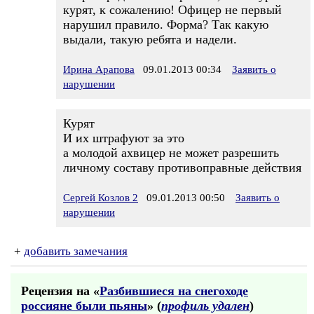
курят, к сожалению! Офицер не первый
нарушил правило. Форма? Так какую
выдали, такую ребята и надели.
Ирина Арапова
09.01.2013 00:34
Заявить о
нарушении
Курят
И их штрафуют за это
а молодой ахвицер не может разрешить
личному составу противоправные действия
Сергей Козлов 2
09.01.2013 00:50
Заявить о
нарушении
+
добавить замечания
Рецензия на «
Разбившиеся на снегоходе
россияне были пьяны
» (
профиль удален
)