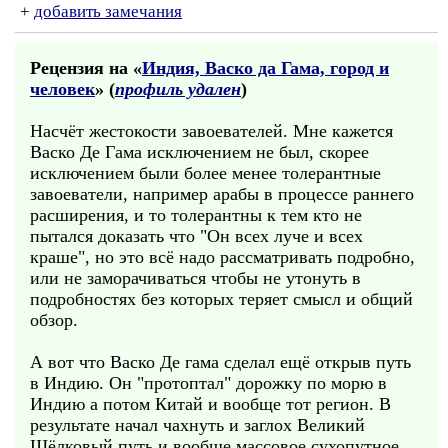
+
добавить замечания
Рецензия на «
Индия, Васко да Гама, город и
человек
» (
профиль удален
)
Насчёт жестокости завоевателей. Мне кажется
Васко Де Гама исключением не был, скорее
исключением были более менее толерантные
завоеватели, например арабы в процессе раннего
расширения, и то толерантны к тем кто не
пытался доказать что "Он всех луче и всех
краше", но это всё надо рассматривать подробно,
или не заморачиваться чтобы не утонуть в
подробностях без которых теряет смысл и общий
обзор.
А вот что Васко Де гама сделал ещё открыв путь
в Индию. Он "протоптал" дорожку по морю в
Индию а потом Китай и вообще тот регион. В
результате начал чахнуть и заглох Великий
Шёлковый путь и вообще массовое сухопутное