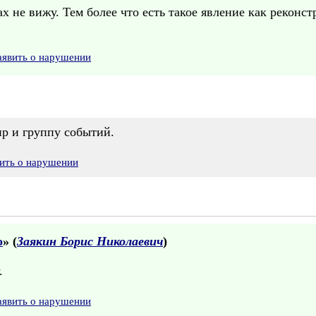
х не вижу. Тем более что есть такое явление как реконс
аявить о нарушении
р и группу событий.
ить о нарушении
о
» (
Заякин Борис Николаевич
)
.
аявить о нарушении