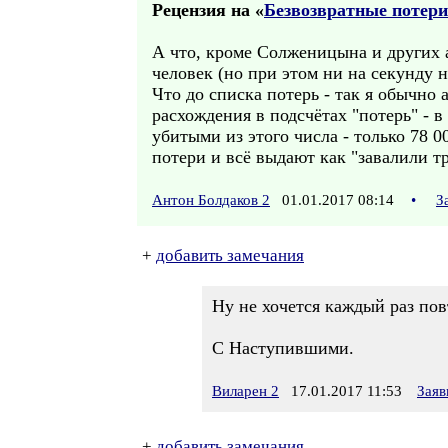
Рецензия на «
Безвозвратные потер
А что, кроме Солженицына и других 
человек (но при этом ни на секунду 
Что до списка потерь - так я обычно
расхождения в подсчётах "потерь" - в
убитыми из этого числа - только 78 
потери и всё выдают как "завалили т
Антон Болдаков 2
01.01.2017 08:14
•
З
+
добавить замечания
Ну не хочется каждый раз повт
С Наступившими.
Виларен 2
17.01.2017 11:53
Заяв
+
добавить замечания