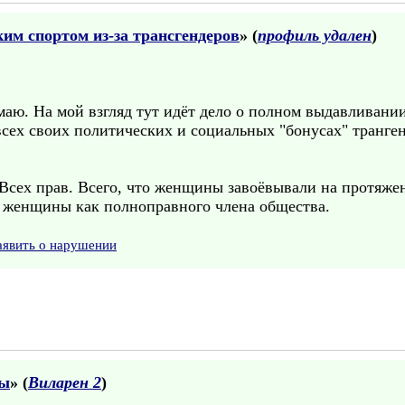
им спортом из-за трансгендеров
» (
профиль удален
)
думаю. На мой взгляд тут идёт дело о полном выдавлива
сех своих политических и социальных "бонусах" транген
Всех прав. Всего, что женщины завоёвывали на протяж
 женщины как полноправного члена общества.
аявить о нарушении
ры
» (
Виларен 2
)