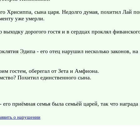
ого Хрисиппа, сына царя. Недолго думая, похитил Лай п
менту уже умерли.
 выходку дорогого гостя и в сердцах проклял фиванского
оклятия Эдипа - его отец нарушил несколько законов, на
оим гостем, оберегал от Зета и Амфиона.
имство? Похитил единственного сына.
 его приёмная семья была семьёй царей, так что награда
аявить о нарушении