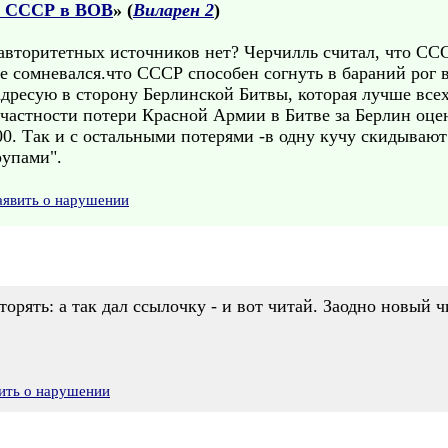
и СССР в ВОВ
» (
Виларен 2
)
авторитетных источников нет? Черчилль считал, что СС
не сомневался.что СССР способен согнуть в бараний рог
 адресую в сторону Берлинской Битвы, которая лучше вс
 частности потери Красной Армии в Битве за Берлин оцени
000. Так и с остальными потерями -в одну кучу скидываю
рупами".
аявить о нарушении
орять: а так дал ссылочку - и вот читай. Заодно новый ч
ить о нарушении