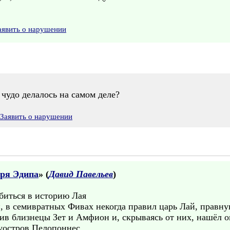
аявить о нарушении
 чудо делалось на самом деле?
Заявить о нарушении
ря Эдипа
» (
Давид Павельев
)
биться в историю Лая
, в семивратных Фивах некогда правил царь Лай, правну
Фив близнецы Зет и Амфион и, скрываясь от них, нашёл о
луостров Пелопоннес.