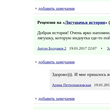
+
добавить замечания
Рецензия на «
Лягушачья история
» (
Добрая история! Очень ярко напомнила
лягушку, которую индоутка где-то по
Антон Болдаков 2
19.01.2017 22:07
•
З
+
добавить замечания
Здорово))). И мне пришлось в
Арина Петропавловская
19.01.201
+
добавить замечания