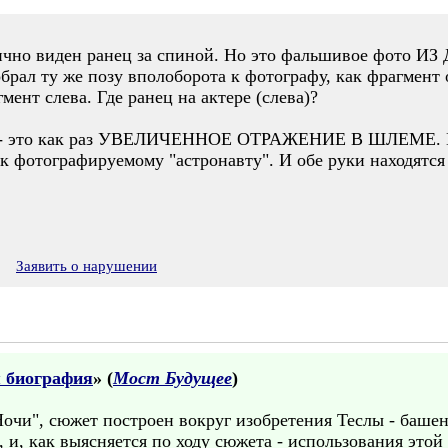
отлично виден ранец за спиной. Но это фальшивое ф
ал ту же позу вполоборота к фотографу, как фрагмент 
мент слева. Где ранец на актере (слева)?
о - это как раз УВЕЛИЧЕННОЕ ОТРАЖЕНИЕ В ШЛЕМЕ. Пот
к фотографируемому "астронавту". И обе руки находятся 
0
Заявить о нарушении
я биография
» (
Мост Будущее
)
Ночи", сюжет построен вокруг изобретения Теслы - баше
, и, как выясняется по ходу сюжета - использования этой