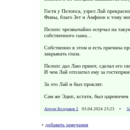
Гостя у Пелопса, узрел Лай прекрасн
Фивы, благо Зет и Амфион к тому мо
Пелопс чрезвычайно осерчал на такую
собственного сына…
Собственно в этом и есть причина пр
закрывать глаза.
Пелопс дал Лаю приют, сделал его св
И чем Лай отплатил ему за гостепри
За это Лай и был проклят.
Сам же Эдип, кстати, был царевичем -
Антон Болдаков 2
03.04.2024 23:23
•
З
+
добавить замечания