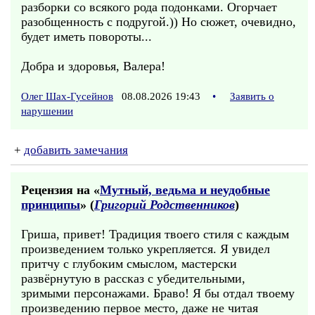
разборки со всякого рода подонками. Огорчает
разобщенность с подругой.)) Но сюжет, очевидно,
будет иметь повороты...
Добра и здоровья, Валера!
Олег Шах-Гусейнов
08.08.2026 19:43
•
Заявить о
нарушении
+
добавить замечания
Рецензия на «
Мутный, ведьма и неудобные
принципы
» (
Григорий Родственников
)
Гриша, привет! Традиция твоего стиля с каждым
произведением только укрепляется. Я увидел
притчу с глубоким смыслом, мастерски
развёрнутую в рассказ с убедительными,
зримыми персонажами. Браво! Я бы отдал твоему
произведению первое место, даже не читая