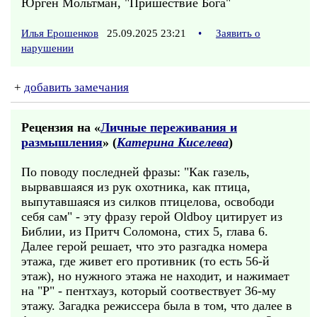
Юрген Мольтман, "Пришествие Бога"
Илья Ерошенков
25.09.2025 23:21
•
Заявить о
нарушении
+
добавить замечания
Рецензия на «
Личные переживания и
размышления
» (
Катерина Киселева
)
По поводу последней фразы: "Как газель,
вырвавшаяся из рук охотника, как птица,
выпутавшаяся из силков птицелова, освободи
себя сам" - эту фразу герой Oldboy цитирует из
Библии, из Притч Соломона, стих 5, глава 6.
Далее герой решает, что это разгадка номера
этажа, где живет его противник (то есть 56-й
этаж), но нужного этажа не находит, и нажимает
на "P" - пентхауз, который соотвествует 36-му
этажу. Загадка режиссера была в том, что далее в