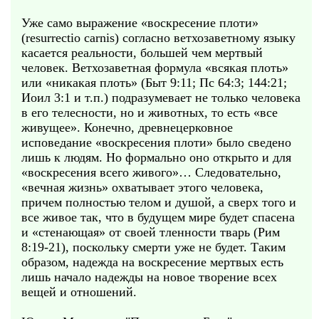
Уже само выражение «воскресение плоти»
(resurrectio carnis) согласно ветхозаветному языку
касается реальности, большей чем мертвый
человек. Ветхозаветная формула «всякая плоть»
или «никакая плоть» (Быт 9:11; Пс 64:3; 144:21;
Иоил 3:1 и т.п.) подразумевает не только человека
в его телесности, но и животных, то есть «все
живущее». Конечно, древнецерковное
исповедание «воскресения плоти» было сведено
лишь к людям. Но формально оно открыто и для
«воскресения всего живого»… Следовательно,
«вечная жизнь» охватывает этого человека,
причем полностью телом и душой, а сверх того и
все живое так, что в будущем мире будет спасена
и «стенающая» от своей тленности тварь (Рим
8:19-21), поскольку смерти уже не будет. Таким
образом, надежда на воскресение мертвых есть
лишь начало надежды на новое творение всех
вещей и отношений.