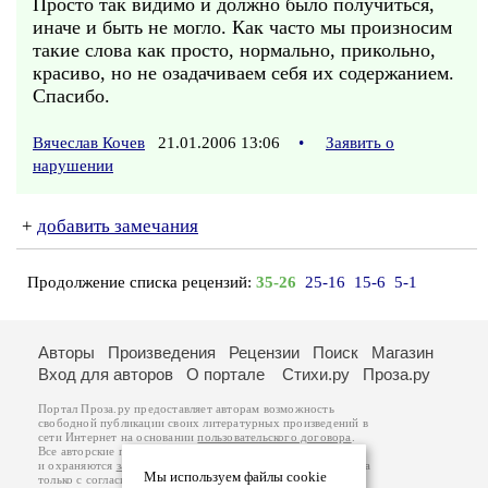
Просто так видимо и должно было получиться,
иначе и быть не могло. Как часто мы произносим
такие слова как просто, нормально, прикольно,
красиво, но не озадачиваем себя их содержанием.
Спасибо.
Вячеслав Кочев
21.01.2006 13:06
•
Заявить о
нарушении
+
добавить замечания
Продолжение списка рецензий:
35-26
25-16
15-6
5-1
Авторы
Произведения
Рецензии
Поиск
Магазин
Вход для авторов
О портале
Стихи.ру
Проза.ру
Портал Проза.ру предоставляет авторам возможность
свободной публикации своих литературных произведений в
сети Интернет на основании
пользовательского договора
.
Все авторские права на произведения принадлежат авторам
и охраняются
законом
. Перепечатка произведений возможна
Мы используем файлы cookie
только с согласия его автора, к которому вы можете