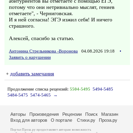
абитуриентов вы отметаете с помощью ЕГЭ,
потому что они нетривиально мыслят, гениев
отметаете", - Черниговская.
И я ней согласна! ЭГЭ изжил себя! И ничего
страшного.
Алексей, спасибо за статью.
Антонина Стрельникова -Воронова
04.08.2026 19:18
•
Заявить о нарушении
+
добавить замечания
Продолжение списка рецензий:
5504-5495
5494-5485
5484-5475
5474-5465
→
Авторы
Произведения
Рецензии
Поиск
Магазин
Вход для авторов
О портале
Стихи.ру
Проза.ру
Портал Проза.ру предоставляет авторам возможность