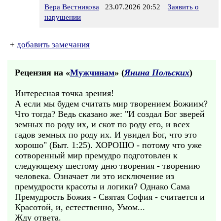
Вера Вестникова
23.07.2026 20:52
Заявить о
нарушении
+
добавить замечания
Рецензия на «
Мужчинам
» (
Янина Польских
)
Интересная точка зрения!
А если мы будем считать мир творением Божиим?
Что тогда? Ведь сказано же: "И создал Бог зверей
земных по роду их, и скот по роду его, и всех
гадов земных по роду их. И увидел Бог, что это
хорошо" (Быт. 1:25). ХОРОШО - потому что уже
сотворенный мир премудро подготовлен к
следующему шестому дню творения - творению
человека. Означает ли это исключение из
премудрости красоты и логики? Однако Сама
Премудрость Божия - Святая София - считается и
Красотой, и, естественно, Умом...
Жду ответа.