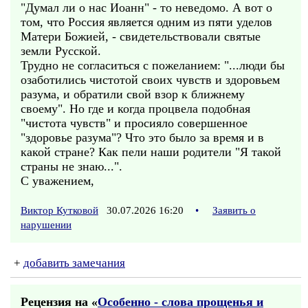
"Думал ли о нас Иоанн" - то неведомо. А вот о
том, что Россия является одним из пяти уделов
Матери Божией, - свидетельствовали святые
земли Русской.
Трудно не согласиться с пожеланием: "...люди бы
озаботились чистотой своих чувств и здоровьем
разума, и обратили свой взор к ближнему
своему". Но где и когда процвела подобная
"чистота чувств" и просияло совершенное
"здоровье разума"? Что это было за время и в
какой стране? Как пели наши родители "Я такой
страны не знаю...".
С уважением,
Виктор Кутковой
30.07.2026 16:20
•
Заявить о
нарушении
+
добавить замечания
Рецензия на «
Особенно - слова прощенья и