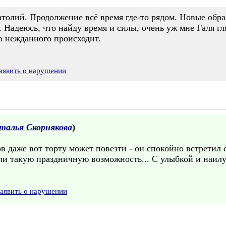
атолий. Продолжение всё время где-то рядом. Новые обр
ь. Надеюсь, что найду время и силы, очень уж мне Галя г
го нежданного происходит.
аявить о нарушении
талья Скорнякова
)
ов даже вот торту может повезти - он спокойно встретил
дали такую праздничную возможность... С улыбкой и на
аявить о нарушении