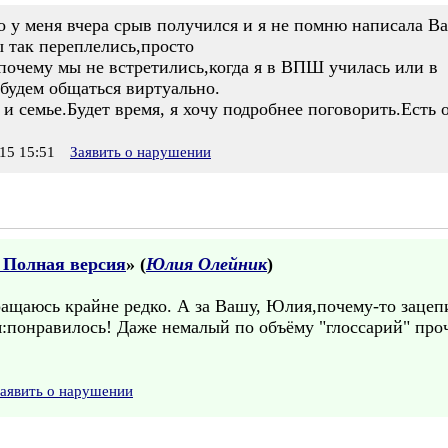
о у меня вчера срыв получился и я не помню написала Ва
ы так переплелись,просто
почему мы не встретились,когда я в ВПШ училась или в
 будем общаться виртуально.
и семье.Будет время, я хочу подробнее поговорить.Есть о
15 15:51
Заявить о нарушении
. Полная версия
» (
Юлия Олейник
)
ращаюсь крайне редко. А за Вашу, Юлия,почему-то зацеп
:понравилось! Даже немалый по объёму "глоссарий" про
аявить о нарушении