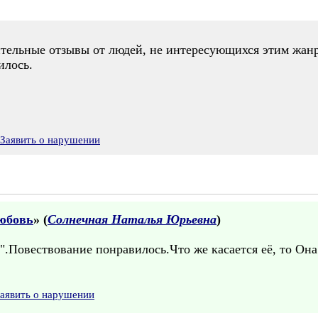
тельные отзывы от людей, не интересующихся этим жан
илось.
Заявить о нарушении
любовь
» (
Солнечная Наталья Юрьевна
)
а".Повествование понравилось.Что же касается её, то Он
аявить о нарушении