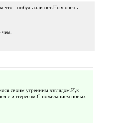
м что - нибудь или нет.Но я очень
 чем.
ился своим утренним взглядом.И,к
чёл с интересом.С пожеланием новых