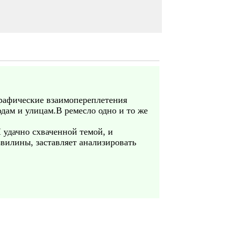
графические взаимопереплетения
одам и улицам.В ремесло одно и то же
И удачно схваченной темой, и
звилины, заставляет анализировать