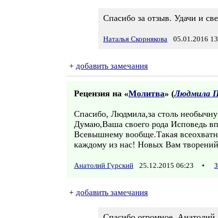
Спасибо за отзыв. Удачи и св
Наталья Скорнякова
05.01.2016 13
+
добавить замечания
Рецензия на «
Молитва
» (
Людмила П
Спасибо, Людмила,за столь необычну
Думаю,Ваша своего рода Исповедь вп
Всевышнему вообще.Такая всеохватнос
каждому из нас! Новых Вам творений
Анатолий Гурский
25.12.2015 06:23
•
З
+
добавить замечания
Спасибо огромное, Анатолий, 