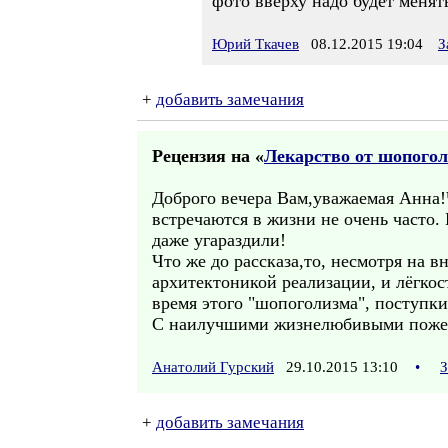
фото вверху надо будет менят
Юрий Ткачев
08.12.2015 19:04
З
+
добавить замечания
Рецензия на «
Лекарство от шопого
Доброго вечера Вам,уважаемая Анна!
встречаются в жизни не очень часто.
даже угараздили!
Что же до рассказа,то, несмотря на 
архитектоникой реализации, и лёгкос
время этого "шопоголизма", поступки 
С наилучшими жизнелюбивыми поже
Анатолий Гурский
29.10.2015 13:10
•
З
+
добавить замечания