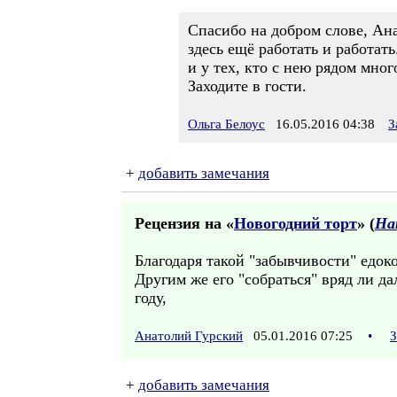
Спасибо на добром слове, Ан
здесь ещё работать и работат
и у тех, кто с нею рядом мно
Заходите в гости.
Ольга Белоус
16.05.2016 04:38
З
+
добавить замечания
Рецензия на «
Новогодний торт
» (
На
Благодаря такой "забывчивости" едок
Другим же его "собраться" вряд ли 
году,
Анатолий Гурский
05.01.2016 07:25
•
З
+
добавить замечания