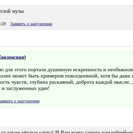
етлой музы
:28
Заявить о нарушении
авловская
)
ю для этого портала душевную искренность и необыкнов
олне может быть примером повседневной, хотя бы даже 
ть чувств, глубина раскаяний, доброта каждой мысли...
 и заслуженных удач!
аявить о нарушении
за такие тёплые слова! И Вам всего самого наидобрейше