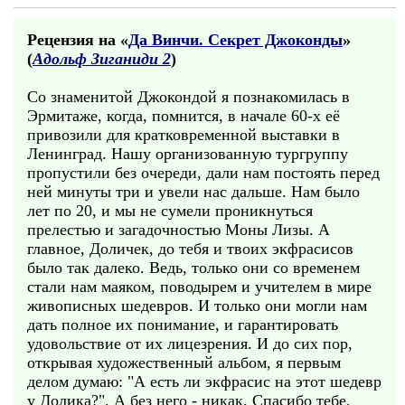
Рецензия на «
Да Винчи. Секрет Джоконды
»
(
Адольф Зиганиди 2
)
Со знаменитой Джокондой я познакомилась в
Эрмитаже, когда, помнится, в начале 60-х её
привозили для кратковременной выставки в
Ленинград. Нашу организованную тургруппу
пропустили без очереди, дали нам постоять перед
ней минуты три и увели нас дальше. Нам было
лет по 20, и мы не сумели проникнуться
прелестью и загадочностью Моны Лизы. А
главное, Доличек, до тебя и твоих экфрасисов
было так далеко. Ведь, только они со временем
стали нам маяком, поводырем и учителем в мире
живописных шедевров. И только они могли нам
дать полное их понимание, и гарантировать
удовольствие от их лицезрения. И до сих пор,
открывая художественный альбом, я первым
делом думаю: "А есть ли экфрасис на этот шедевр
у Долика?". А без него - никак. Спасибо тебе,