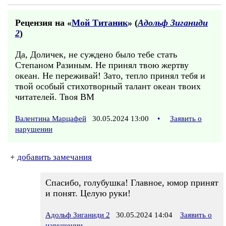
Рецензия на «
Мой Титаник
» (
Адольф Зиганиди
2
)
Да, Доличек, не суждено было тебе стать
Степаном Разиным. Не принял твою жертву
океан. Не переживай! Зато, тепло принял тебя и
твой особый стихотворный талант океан твоих
читателей. Твоя ВМ
Валентина Марцафей
30.05.2024 13:00
•
Заявить о
нарушении
+
добавить замечания
Спасибо, голубушка! Главное, юмор принят
и понят. Целую руки!
Адольф Зиганиди 2
30.05.2024 14:04
Заявить о
нарушении