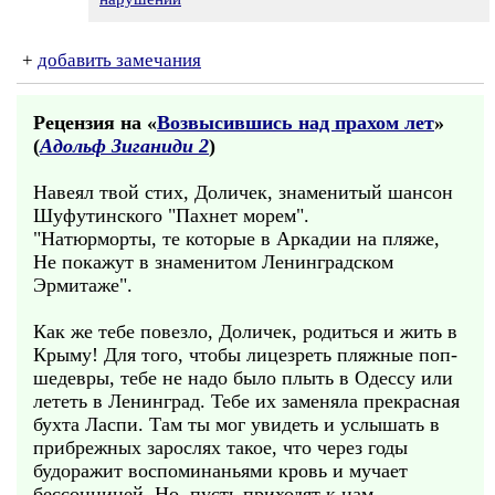
+
добавить замечания
Рецензия на «
Возвысившись над прахом лет
»
(
Адольф Зиганиди 2
)
Навеял твой стих, Доличек, знаменитый шансон
Шуфутинского "Пахнет морем".
"Натюрморты, те которые в Аркадии на пляже,
Не покажут в знаменитом Ленинградском
Эрмитаже".
Как же тебе повезло, Доличек, родиться и жить в
Крыму! Для того, чтобы лицезреть пляжные поп-
шедевры, тебе не надо было плыть в Одессу или
лететь в Ленинград. Тебе их заменяла прекрасная
бухта Ласпи. Там ты мог увидеть и услышать в
прибрежных зарослях такое, что через годы
будоражит воспоминаньями кровь и мучает
бессонницей. Но, пусть приходят к нам