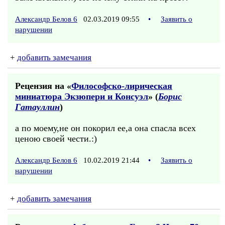
Александр Белов 6
02.03.2019 09:55
•
Заявить о
нарушении
+
добавить замечания
Рецензия на «
Философско-лирическая
миниатюра Экзюпери и Консуэл
» (
Борис
Гатауллин
)
а по моему,не он покорил ее,а она спасла всех
ценою своей чести.:)
Александр Белов 6
10.02.2019 21:44
•
Заявить о
нарушении
+
добавить замечания