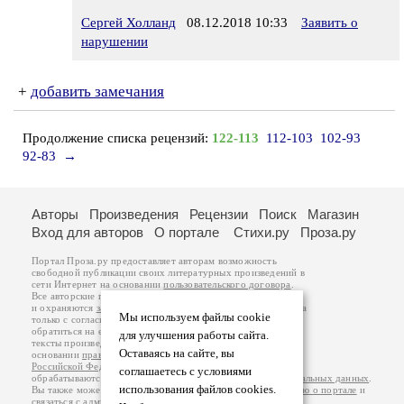
Сергей Холланд
08.12.2018 10:33
Заявить о
нарушении
+
добавить замечания
Продолжение списка рецензий:
122-113
112-103
102-93
92-83
→
Авторы
Произведения
Рецензии
Поиск
Магазин
Вход для авторов
О портале
Стихи.ру
Проза.ру
Портал Проза.ру предоставляет авторам возможность
свободной публикации своих литературных произведений в
сети Интернет на основании
пользовательского договора
.
Все авторские права на произведения принадлежат авторам
и охраняются
законом
. Перепечатка произведений возможна
Мы используем файлы cookie
только с согласия его автора, к которому вы можете
обратиться на его авторской странице. Ответственность за
для улучшения работы сайта.
тексты произведений авторы несут самостоятельно на
Оставаясь на сайте, вы
основании
правил публикации
и
законодательства
Российской Федерации
. Данные пользователей
соглашаетесь с условиями
обрабатываются на основании
Политики обработки персональных данных
.
использования файлов cookies.
Вы также можете посмотреть более подробную
информацию о портале
и
связаться с администрацией
.