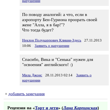
нарушении
По поводу аналогий: а что, если в
аэропорту Бен-Гуриона проорать своей
жене "Алла, я в бар!"?
Что тогда будет?
Неклон Полукарпович Кликни-Здесь
27.11.2013
10:06
Заявить о нарушении
Спасибо, Вика и "Сенька" нужен для
"освоения" английского! :)
Мила Джонс
28.11.2013 02:14
Заявить о
нарушении
+
добавить замечания
Рецензия на «
Торт и дети
» (
Лана Карпинская
)