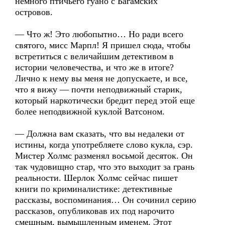
немного птичьего гуано с Багамских
островов.
— Что ж! Это любопытно… Но ради всего
святого, мисс Марпл! Я пришел сюда, чтобы
встретиться с величайшим детективом в
истории человечества, и что же в итоге?
Лично к нему вы меня не допускаете, и все,
что я вижу — почти неподвижный старик,
который наркотически бредит перед этой еще
более неподвижной куклой Ватсоном.
— Должна вам сказать, что вы недалеки от
истины, когда употребляете слово кукла, сэр.
Мистер Холмс разменял восьмой десяток. Он
так чудовищно стар, что это выходит за грань
реальности. Шерлок Холмс сейчас пишет
книги по криминалистике: детективные
рассказы, воспоминания… Он сочинил серию
рассказов, опубликовав их под нарочито
смешным, вымышленным именем. Этот