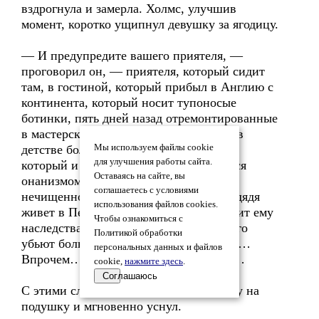
вздрогнула и замерла. Холмс, улучшив
момент, коротко ущипнул девушку за ягодицу.
— И предупредите вашего приятеля, —
проговорил он, — приятеля, который сидит
там, в гостиной, который прибыл в Англию с
континента, который носит тупоносые
ботинки, пять дней назад отремонтированные
в мастерской на Барби-стрит, который в
детстве болел скарлатиной и свинкой,
Мы используем файлы cookie
для улучшения работы сайта.
который и до сих пор иногда занимается
Оставаясь на сайте, вы
онанизмом, у которого голова как
соглашаетесь с условиями
нечищенное вареное яйцо, у которого дядя
использования файлов cookies.
живет в Петербурге и никогда не оставит ему
Чтобы ознакомиться с
наследства, поскольку через пять лет его
Политикой обработки
убьют большевики… Скажите ему, что…
персональных данных и файлов
Впрочем… Все это не имеет значения…
cookie,
нажмите здесь
.
Соглашаюсь
С этими словами Холмс откинул голову на
подушку и мгновенно уснул.