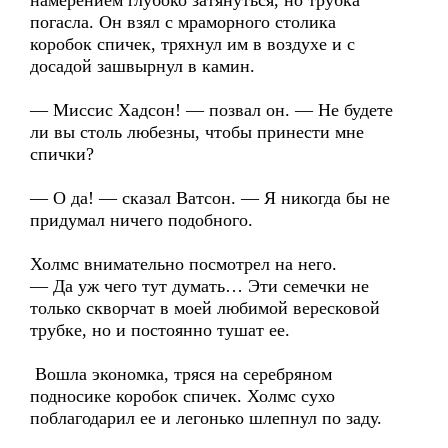
намерением глубоко затянуться, но трубка
погасла. Он взял с мраморного столика
коробок спичек, тряхнул им в воздухе и с
досадой зашвырнул в камин.
— Миссис Хадсон! — позвал он. — Не будете
ли вы столь любезны, чтобы принести мне
спички?
— О да! — сказал Ватсон. — Я никогда бы не
придумал ничего подобного.
Холмс внимательно посмотрел на него.
— Да уж чего тут думать… Эти семечки не
только скворчат в моей любимой вересковой
трубке, но и постоянно тушат ее.
Вошла экономка, тряся на серебряном
подносике коробок спичек. Холмс сухо
поблагодарил ее и легонько шлепнул по заду.