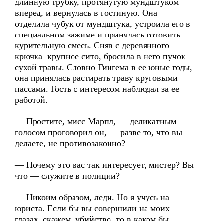
длинную трубку, протянутую мундштуком
вперед, и вернулась в гостиную. Она
отделила чубук от мундштука, устроила его в
специальном зажиме и принялась готовить
курительную смесь. Сняв с деревянного
крючка крупное сито, бросила в него пучок
сухой травы. Словно Гингема в ее юные годы,
она принялась растирать траву круговыми
пассами. Гость с интересом наблюдал за ее
работой.
— Простите, мисс Марпл, — деликатным
голосом проговорил он, — разве то, что вы
делаете, не противозаконно?
— Почему это вас так интересует, мистер? Вы
что — служите в полиции?
— Никоим образом, леди. Но я учусь на
юриста. Если бы вы совершили на моих
глазах, скажем, убийство, то в каком бы