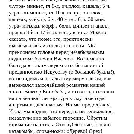
ч.утра- миньет, гл.9-я, оч.плох, кашель; 5 ч.
утра- оп.миньет, гл.11-я, испр., оч.плох,
кашель, уснул в 6 ч. 48 мин.; 8 ч. 30 мин.
утра- инъекц. морф., боли, миньет и анал.,
правка 3-й и 17-й гл. и т.д. и т.п.» Можно
сказать, что поэма эта, практически
высасывалась из больного поэта. Мы
преклоняем головы перед незабываемым
подвигом Сонечки Вяленой. Вот именно
благодаря таким людям с их беззаветной
преданностью Искусству (с большой буквы!),
их невидимым остальному миру слёзам, как
выражался высочайший романтик нашей
эпохи Виктор Конобаба, и выжила, выстояла
наша великая литература в смутные годы
анархии и двоевластия. Но мы продолжаем.
Итак, мы видим, что перед нами гениальное,
незаслуженно забытое творение. Обратим
внимание на стиль. Эти рубленные, словно
катакомбы, слова-ножи: «Дерево! Орех!