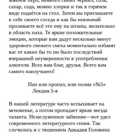
жжёное перо, немного синих чернил, соль,
сахар, сода, можно хлорки и так в горячем
виде подаётся на стол. Затем вы приглашаете
к себе своего соседа и как бы невзначай
проливаете всё это ему на штаны, желательно
в область паха. Те яркие положительные
эмоции, которые вам дадут несколько минут
здорового свежего смеха моментально избавят
вас от каких бы то ни было последствий
вчерашней неумеренности в употреблении
алкоголя. Всех вам благ, друзья. Всего вам
самого наилучшего!
Пан или пропал, или поэма «№5»
Лекция 5-я
В нашей литературе часто вспыхивает на
мгновенье, а потом пропадает яркая звезда
таланта. Незаслуженное забвение—вот удел
современного литературного гения. Так
случилось и с творением Аркадия Головина