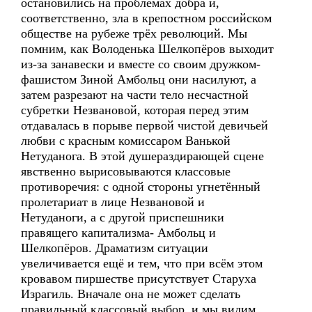
остановились на проблемах добра и,
соответственно, зла в крепостном российском
обществе на рубеже трёх революций. Мы
помним, как Володенька Шелкопёров выходит
из-за занавески и вместе со своим дружком-
фашистом Зиной Амбольц они насилуют, а
затем разрезают на части тело несчастной
субретки Незвановой, которая перед этим
отдавалась в порыве первой чистой девичьей
любви с красным комиссаром Ванькой
Нетуданога. В этой душераздирающей сцене
явственно вырисовываются классовые
противоречия: с одной стороны угнетённый
пролетариат в лице Незвановой и
Нетуданоги, а с другой приспешники
правящего капитализма- Амбольц и
Шелкопёров. Драматизм ситуации
увеличивается ещё и тем, что при всём этом
кровавом пиршестве присутствует Старуха
Израгиль. Вначале она не может сделать
правильный классовый выбор, и мы видим,