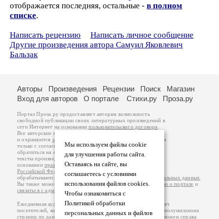
отображается последняя, остальные -
в полном
списке
.
Написать рецензию
Написать личное сообщение
Другие произведения автора Самуил Яковлевич
Бальзак
Авторы
Произведения
Рецензии
Поиск
Магазин
Вход для авторов
О портале
Стихи.ру
Проза.ру
Портал Проза.ру предоставляет авторам возможность
свободной публикации своих литературных произведений в
сети Интернет на основании
пользовательского договора
.
Все авторские права на произведения принадлежат авторам
и охраняются
законом
. Перепечатка произведений возможна
Мы используем файлы cookie
только с согласия его автора, к которому вы можете
обратиться на его авторской странице. Ответственность за
для улучшения работы сайта.
тексты произведений авторы несут самостоятельно на
Оставаясь на сайте, вы
основании
правил публикации
и
законодательства
Российской Федерации
. Данные пользователей
соглашаетесь с условиями
обрабатываются на основании
Политики обработки персональных данных
.
использования файлов cookies.
Вы также можете посмотреть более подробную
информацию о портале
и
связаться с администрацией
.
Чтобы ознакомиться с
Политикой обработки
Ежедневная аудитория портала Проза.ру – порядка 100 тысяч
посетителей, которые в общей сумме просматривают более полумиллиона
персональных данных и файлов
страниц по данным счетчика посещаемости, который расположен справа