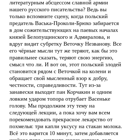
литературным абсцессом славной армии
нашего русского писательства? Ведь вы
только вспомните сцену, когда польский
предатель Васька-Проколи-Брюхо забирается
в дом сожительствующих на паевых началах
князей Белопущинского и Адмиралова, и
вдруг видит субретку Веточку Незванову. Все
его чёрные мысли тут же теряют, как бы это
правильнее сказать, теряют свою энергию,
смысл что ли. И вот он, этот польский злодей
становится рядом с Веточкой на колени и
обращает свой мысленный взор к добру,
честности, справедливости. Тут из-за
занавески выходит пан Корчакин и одним
ловким ударом топора отрубает Васеньке
голову. Мы продолжим эту тему на
следующей лекции, а пока хочу вам всем
порекомендовать прекрасное лекарство от
похмелья: три капли уксусу на стакан молока.
Всё это варится 10 минут, затем добавляется