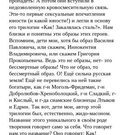
пропадёть! А потом они вступили в
недозволенную кровосмесительную связь.
Эти-то первые сексуальные впечатления
юности (и какой юности!) и легли в основу
его трилогии «Как! Закалялась сталь?». Нам
близки и понятны эти образы этих героев.
Вспомним, дети мои, хотя бы образ Василия
Павловича, или скажем, Иннокентия
Владимировича, или скажем Григория
Прокопьевича. Ведь это не образы, нет- это
бессмертные образы! Что не образ, то
бессмертный образ. О! Ещё сильна русская
земля! Ещё не перевелись на ней такие
богатыри, как г-н Моголь-Фридеман, г-н
Добролюбов-Хреноболоцкий, г-н Сладкий, г-
н Кислый, и г-да сиамские близнецы Лтыков
и Едрин. Так вот, дети мои, автор этой
трилогии был, естественно, жидо-масоном.
Название этого уникального в своём роде
творения говорит само за себя. Что говорит
нам это название? Оно говорит: Как!