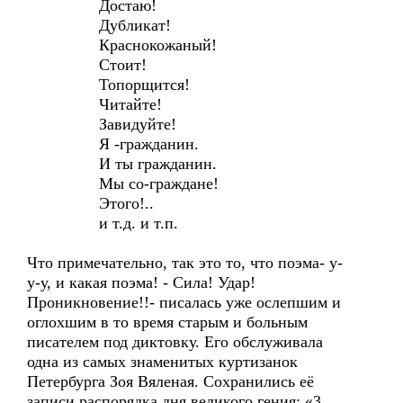
Достаю!
Дубликат!
Краснокожаный!
Стоит!
Топорщится!
Читайте!
Завидуйте!
Я -гражданин.
И ты гражданин.
Мы со-граждане!
Этого!..
и т.д. и т.п.
Что примечательно, так это то, что поэма- у-
у-у, и какая поэма! - Сила! Удар!
Проникновение!!- писалась уже ослепшим и
оглохшим в то время старым и больным
писателем под диктовку. Его обслуживала
одна из самых знаменитых куртизанок
Петербурга Зоя Вяленая. Сохранились её
записи распорядка дня великого гения: «3