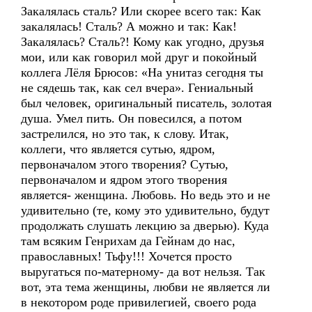
Закалялась сталь? Или скорее всего так: Как
закалялась! Сталь? А можно и так: Как!
Закалялась? Сталь?! Кому как угодно, друзья
мои, или как говорил мой друг и покойный
коллега Лёля Брюсов: «На унитаз сегодня ты
не сядешь так, как сел вчера». Гениальный
был человек, оригинальный писатель, золотая
душа. Умел пить. Он повесился, а потом
застрелился, но это так, к слову. Итак,
коллеги, что является сутью, ядром,
первоначалом этого творения? Сутью,
первоначалом и ядром этого творения
является- женщина. Любовь. Но ведь это и не
удивительно (те, кому это удивительно, будут
продолжать слушать лекцию за дверью). Куда
там всяким Генрихам да Гейнам до нас,
православных! Тьфу!!! Хочется просто
выругаться по-матерному- да вот нельзя. Так
вот, эта тема женщины, любви не является ли
в некотором роде привилегией, своего рода