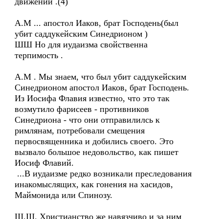
движении .(4)
А.М ... апостол Иаков, брат Господень(был
убит саддукейским Синедрионом )
ШШ Но для иудаизма свойственна
терпимость .
А.М . Мы знаем, что был убит саддукейским
Синедрионом апостол Иаков, брат Господень.
Из Иосифа Флавия известно, что это так
возмутило фарисеев - противников
Синедриона - что они отправилилсь к
римлянам, потребовали смещения
первосвященника и добились своего. Это
вызвало большое недовольство, как пишет
Иосиф Флавий.
...В иудаизме редко возникали преследования
инакомыслящих, как гонения на хасидов,
Маймонида или Спинозу.
Ш.Ш. Христианство же навязчиво и за ним