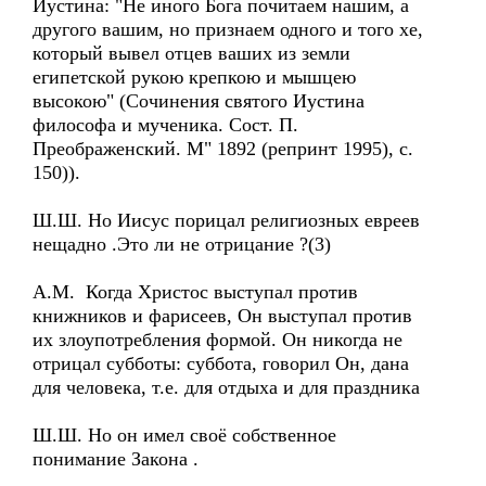
Иустина: "Не иного Бога почитаем нашим, а
другого вашим, но признаем одного и того хе,
который вывел отцев ваших из земли
египетской рукою крепкою и мышцею
высокою" (Сочинения святого Иустина
философа и мученика. Сост. П.
Преображенский. М" 1892 (репринт 1995), с.
150)).
Ш.Ш. Но Иисус порицал религиозных евреев
нещадно .Это ли не отрицание ?(3)
А.М. Когда Христос выступал против
книжников и фарисеев, Он выступал против
их злоупотребления формой. Он никогда не
отрицал субботы: суббота, говорил Он, дана
для человека, т.е. для отдыха и для праздника
Ш.Ш. Но он имел своё собственное
понимание Закона .