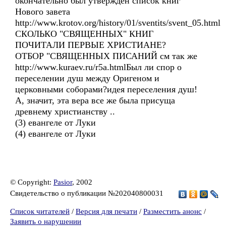
окончательно был утвержден список книг
Нового завета
http://www.krotov.org/history/01/sventits/svent_05.html
СКОЛЬКО "СВЯЩЕННЫХ" КНИГ
ПОЧИТАЛИ ПЕРВЫЕ ХРИСТИАНЕ?
ОТБОР "СВЯЩЕННЫХ ПИСАНИЙ см так же
http://www.kuraev.ru/r5a.htmlБыл ли спор о
переселении душ между Оригеном и
церковными соборами?идея переселения душ!
А, значит, эта вера все же была присуща
древнему христианству ..
(3) евангеле от Луки
(4) евангеле от Луки
© Copyright:
Pasior
, 2002
Свидетельство о публикации №202040800031
Список читателей
/
Версия для печати
/
Разместить анонс
/
Заявить о нарушении