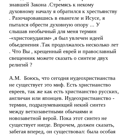
знавшей Закона .Стремясь к некому
духовному началу я обратился к хрестьянству
. Разочаровавшись в евангеле и Исусе, я
пытался обрести духовную опору ... У
слышав необычный для меня термин
-«христоиудаизм» ,я был увлечен идеей
обьеденения .Так продолжалось несколько лет
. Что Вы , крещенный еврей и православный
свещенник можете сказать о синтезе двух
религий ?
А.М. Боюсь, что сегодня иудеохристианства
не существует это миф. Есть христианство
евреев, так же как есть христианство русских,
англичан или японцев. Иудеохристианство -
термин, подразумевающий некий синтез
между ветхозаветными обычаями и
новозаветной верой. Пока этот синтез не
существует нигде. Впрочем, должен сказать,
забегая вперед, он существовал: была особая