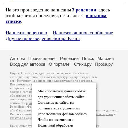
На это произведение написаны
3 рецензии
, здесь
отображается последняя, остальные -
в полном
списке
.
Написать рецензию
Написать личное сообщение
Другие произведения автора Pasior
Авторы
Произведения
Рецензии
Поиск
Магазин
Вход для авторов
О портале
Стихи.ру
Проза.ру
Портал Проза.ру предоставляет авторам возможность
свободной публикации своих литературных произведений в
сети Интернет на основании
пользовательского договора
.
Все авторские права на произведения принадлежат авторам
и охраняются
законом
. Перепечатка произведений возможна
Мы используем файлы cookie
только с согласия его автора, к которому вы можете
обратиться на его авторской странице. Ответственность за
для улучшения работы сайта.
тексты произведений авторы несут самостоятельно на
Оставаясь на сайте, вы
основании
правил публикации
и
законодательства
Российской Федерации
. Данные пользователей
соглашаетесь с условиями
обрабатываются на основании
Политики обработки персональных данных
.
использования файлов cookies.
Вы также можете посмотреть более подробную
информацию о портале
и
связаться с администрацией
.
Чтобы ознакомиться с
Политикой обработки
Ежедневная аудитория портала Проза.ру – порядка 100 тысяч