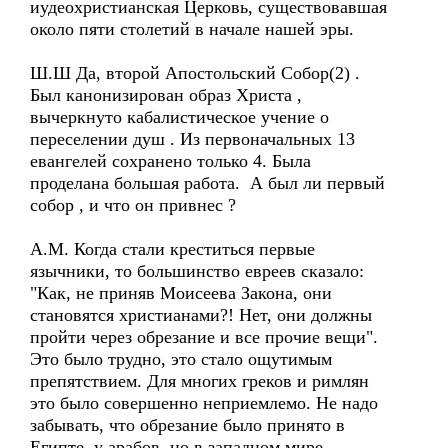
иудеохристианская Церковь, существовавшая
около пяти столетий в начале нашей эры.
Ш.Ш Да, второй Апостольский Собор(2) .
Был канонизирован образ Христа ,
вычеркнуто кабалистическое учение о
переселении душ . Из первоначальных 13
евангелей сохранено только 4. Была
проделана большая работа. А был ли первый
собор , и что он привнес ?
А.М. Когда стали креститься первые
язычники, то большинство евреев сказало:
"Как, не приняв Моисеева Закона, они
становятся христианами?! Нет, они должны
пройти через обрезание и все прочие вещи".
Это было трудно, это стало ощутимым
препятствием. Для многих греков и римлян
это было совершенно неприемлемо. Не надо
забывать, что обрезание было принято в
Египте, у арабов, но в западном мире