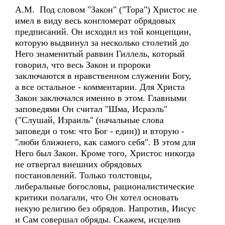
А.М. Под словом "Закон" ("Тора") Христос не
имел в виду весь конгломерат обрядовых
предписаний. Он исходил из той концепции,
которую выдвинул за несколько столетий до
Него знаменитый раввин Гиллель, который
говорил, что весь Закон и пророки
заключаются в нравственном служении Богу,
а все остальное - комментарии. Для Христа
Закон заключался именно в этом. Главными
заповедями Он считал "Шма, Исраэль"
("Слушай, Израиль" (начальные слова
заповеди о том: что Бог - един)) и вторую -
"люби ближнего, как самого себя". В этом для
Него был Закон. Кроме того, Христос никогда
не отвергал внешних обрядовых
постановлений. Только толстовцы,
либеральные богословы, рационалистические
критики полагали, что Он хотел основать
некую религию без обрядов. Напротив, Иисус
и Сам совершал обряды. Скажем, исцелив