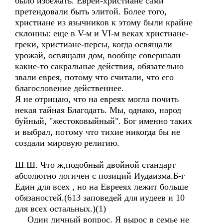
было избежать. Евреи-христиане сами
претендовали быть элитой. Более того,
христиане из язычников к этому были крайне
склонны: еще в V-м и VI-м веках христиане-
греки, христиане-персы, когда освящали
урожай, освящали дом, вообще совершали
какие-то сакральные действия, обязательно
звали еврея, потому что считали, что его
благословение действеннее.
Я не отрицаю, что на евреях могла почить
некая тайная Благодать. Мы, однако, народ
буйный, "жестоковыйный". Бог именно таких
и выбрал, потому что тихие никогда бы не
создали мировую религию.
Ш.Ш. Что ж,подобный двойной стандарт
абсолютно логичен с позиций Иудаизма.Б-г
Един для всех , но на Еврееях лежит больше
обязаностей.(613 заповедей для иудеев и 10
для всех остальных.)(1)
Один личный вопрос. Я вырос в семье не