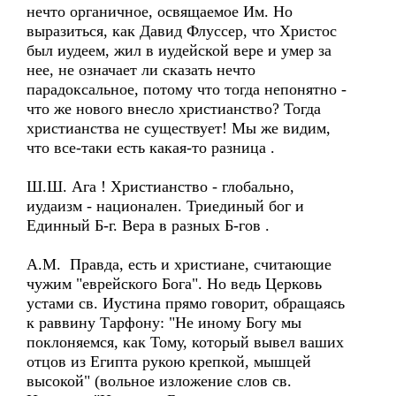
нечто органичное, освящаемое Им. Но
выразиться, как Давид Флуссер, что Христос
был иудеем, жил в иудейской вере и умер за
нее, не означает ли сказать нечто
парадоксальное, потому что тогда непонятно -
что же нового внесло христианство? Тогда
христианства не существует! Мы же видим,
что все-таки есть какая-то разница .
Ш.Ш. Ага ! Христианство - глобально,
иудаизм - национален. Триединый бог и
Единный Б-г. Вера в разных Б-гов .
А.М. Правда, есть и христиане, считающие
чужим "еврейского Бога". Но ведь Церковь
устами св. Иустина прямо говорит, обращаясь
к раввину Тарфону: "Не иному Богу мы
поклоняемся, как Тому, который вывел ваших
отцов из Египта рукою крепкой, мышцей
высокой" (вольное изложение слов св.