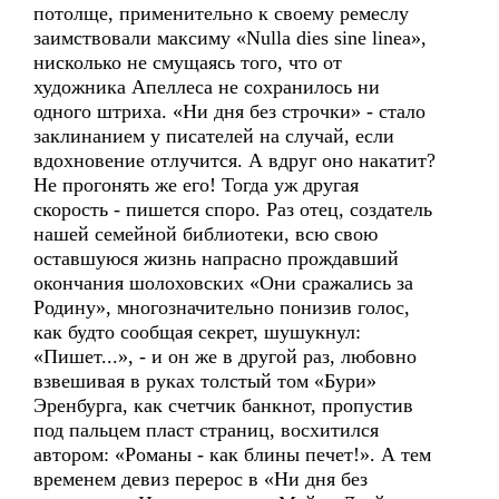
потолще, применительно к своему ремеслу
заимствовали максиму «Nulla dies sine linea»,
нисколько не смущаясь того, что от
художника Апеллеса не сохранилось ни
одного штриха. «Ни дня без строчки» - стало
заклинанием у писателей на случай, если
вдохновение отлучится. А вдруг оно накатит?
Не прогонять же его! Тогда уж другая
скорость - пишется споро. Раз отец, создатель
нашей семейной библиотеки, всю свою
оставшуюся жизнь напрасно прождавший
окончания шолоховских «Они сражались за
Родину», многозначительно понизив голос,
как будто сообщая секрет, шушукнул:
«Пишет...», - и он же в другой раз, любовно
взвешивая в руках толстый том «Бури»
Эренбурга, как счетчик банкнот, пропустив
под пальцем пласт страниц, восхитился
автором: «Романы - как блины печет!». А тем
временем девиз перерос в «Ни дня без