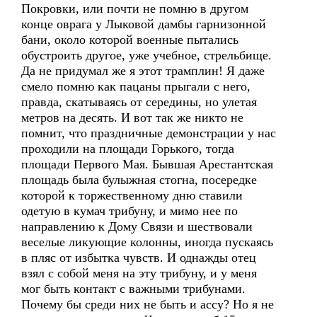
Покровки, или почти не помню в другом
конце оврага у Лыковой дамбы гарнизонной
бани, около которой военные пытались
обустроить другое, уже учебное, стрельбище.
Да не придумал же я этот трамплин! Я даже
смело помню как пацаны прыгали с него,
правда, скатываясь от середины, но улетая
метров на десять. И вот так же никто не
помнит, что праздничные демонстрации у нас
проходили на площади Горького, тогда
площади Первого Мая. Бывшая Арестантская
площадь была булыжная стогна, посередке
которой к торжественному дню ставили
одетую в кумач трибуну, и мимо нее по
направлению к Дому Связи и шествовали
веселые ликующие колонны, иногда пускаясь
в пляс от избытка чувств. И однажды отец
взял с собой меня на эту трибуну, и у меня
мог быть контакт с важными трибунами.
Почему бы среди них не быть и ассу? Но я не