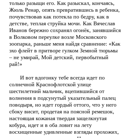
только разыщи его. Как разыскал, кончаясь,
Жюль Ренар, опять превратившись в ребенка,
почувствовав как потекла по бедру, как в
детстве, теплая струйка мочи. Как Вячеслав
Иванов бережно сохранял огонёк, занявшийся
в Волковом переулке возле Московского
зоопарка, раньше меня найдя сравнение: «Как
эхо флейт в притворе гулком Земной тюрьмы
– не умирай, Мой детский, первобытный
рай!»
И вот вдогонку тебе всегда идет по
солнечной Краснофлотской улице
шестилетний мальчик, вцепившийся от
волнения в подсунутый указательный палец
поводыря, но идет гордый оттого, что у него
сбоку висит, продетая на поясной ремешок,
настоящая кожаная твердая защелкнутая
кобура, идет и в оба ловит на лету
восхищенные удивленные взгляды прохожих,