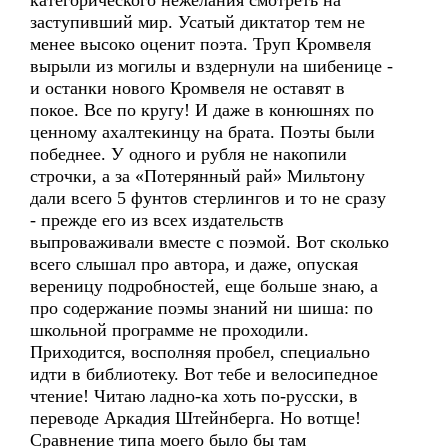
категорического нежелания смотреть на
заступивший мир. Усатый диктатор тем не
менее высоко оценит поэта. Труп Кромвеля
вырыли из могилы и вздернули на шибенице -
и останки нового Кромвеля не оставят в
покое. Все по кругу! И даже в конюшнях по
ценному ахалтекинцу на брата. Поэты были
победнее. У одного и рубля не накопили
строчки, а за «Потерянный рай» Мильтону
дали всего 5 фунтов стерлингов и то не сразу
- прежде его из всех издательств
выпроваживали вместе с поэмой. Вот сколько
всего слышал про автора, и даже, опуская
вереницу подробностей, еще больше знаю, а
про содержание поэмы знаний ни шиша: по
школьной программе не проходили.
Приходится, восполняя пробел, специально
идти в библиотеку. Вот тебе и велосипедное
чтение! Читаю ладно-ка хоть по-русски, в
переводе Аркадия Штейнберга. Но вотще!
Сравнение типа моего было бы там