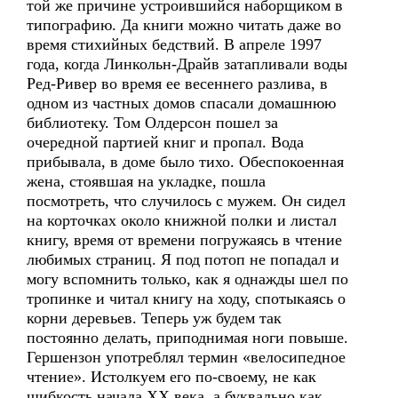
той же причине устроившийся наборщиком в
типографию. Да книги можно читать даже во
время стихийных бедствий. В апреле 1997
года, когда Линкольн-Драйв затапливали воды
Ред-Ривер во время ее весеннего разлива, в
одном из частных домов спасали домашнюю
библиотеку. Том Олдерсон пошел за
очередной партией книг и пропал. Вода
прибывала, в доме было тихо. Обеспокоенная
жена, стоявшая на укладке, пошла
посмотреть, что случилось с мужем. Он сидел
на корточках около книжной полки и листал
книгу, время от времени погружаясь в чтение
любимых страниц. Я под потоп не попадал и
могу вспомнить только, как я однажды шел по
тропинке и читал книгу на ходу, спотыкаясь о
корни деревьев. Теперь уж будем так
постоянно делать, приподнимая ноги повыше.
Гершензон употреблял термин «велосипедное
чтение». Истолкуем его по-своему, не как
шибкость начала ХХ века, а буквально как