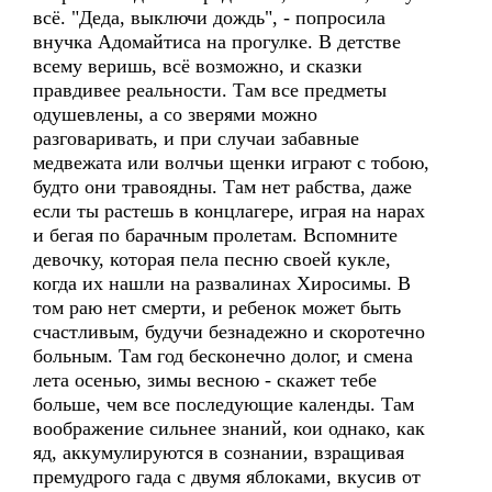
всё. "Деда, выключи дождь", - попросила
внучка Адомайтиса на прогулке. В детстве
всему веришь, всё возможно, и сказки
правдивее реальности. Там все предметы
одушевлены, а со зверями можно
разговаривать, и при случаи забавные
медвежата или волчьи щенки играют с тобою,
будто они травоядны. Там нет рабства, даже
если ты растешь в концлагере, играя на нарах
и бегая по барачным пролетам. Вспомните
девочку, которая пела песню своей кукле,
когда их нашли на развалинах Хиросимы. В
том раю нет смерти, и ребенок может быть
счастливым, будучи безнадежно и скоротечно
больным. Там год бесконечно долог, и смена
лета осенью, зимы весною - скажет тебе
больше, чем все последующие календы. Там
воображение сильнее знаний, кои однако, как
яд, аккумулируются в сознании, взращивая
премудрого гада с двумя яблоками, вкусив от