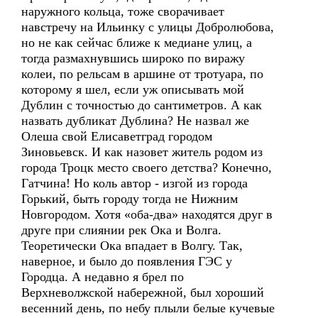
наружного кольца, тоже сворачивает
навстречу на Ильинку с улицы Добролюбова,
но не как сейчас ближе к медиане улиц, а
тогда размахнувшись широко по виражу
колеи, по рельсам в аршине от тротуара, по
которому я шел, если уж описывать мой
Дублин с точностью до сантиметров. А как
назвать дубликат Дублина? Не назвал же
Олеша свой Елисаветград городом
Зиновьевск. И как назовет житель родом из
города Троцк место своего детства? Конечно,
Гатчина! Но коль автор - изгой из города
Горький, быть городу тогда не Нижним
Новгородом. Хотя «оба-два» находятся друг в
друге при слиянии рек Ока и Волга.
Теоретически Ока впадает в Волгу. Так,
наверное, и было до появления ГЭС у
Городца. А недавно я брел по
Верхневолжской набережной, был хороший
весенний день, по небу плыли белые кучевые