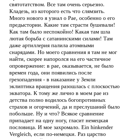
святотатством. Все там очень серьезно.
Кладезь, из которого есть что слямзить.
Много нового я узнал о Рае, особенно о его
предыстории. Какие там страсти бушевали!
Как там было неспокойно! Какая там шла
лютая борьба с сатанинскими силами! Там
даже артиллерия палила атомными
снарядами. Но моего сравнения я там не мог
найти, скорее напоролся на его частичное
опровержение: в рае, оказывается, не было
времен года, они появились после
грехопадения - в наказание у Земли
эклиптика вращения разошлась с плоскостью
экватора. К тому же лично в моем рае из
детства полно водилось богопротивных
страхов и огорчений, да и преслушаний было
побольше. Ну и что? Всякое сравнение
припадает на одну ногу, гласит немецкая
пословица. И мое захромало. Ein hinkender
Vergleich, если по-немецки. Раз царство