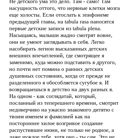
Не детского ума это дело. Там - само! Там
насущность оттого, что нервные клетки мозга
еще холосты. Если отослать к эпифонеме
предыдущей главы, на tabula rasa наносятся
первые детские записи из tabula plena.
Насыщаясь, малыши жадно смотрят вовне,
они не умеют заглядывать в себя. Легко
насобирать легион высказанных детских
внешних впечатлений, где смотрящее я
заменимо, куда можно подставить я другого,
но почти нет помина о ранних детских
душевных состояниях, когда от прежде не
разделенного я обособляется сугубое я. И
возвращаешься в детство на двух разных я.
На одном - как соглядатай, который,
посланный из теперешнего времени, смотрит
недоверчиво на ужасно знакомого дитятю с
твоим именем и фамилией как на
постороннее хилое возгривое создание
распустившее нюни, не только не родное, а
даже чуждое тебе, хотя оно - ты сам. Это не