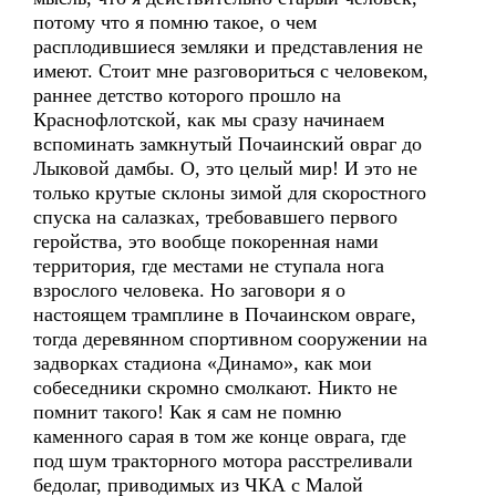
потому что я помню такое, о чем
расплодившиеся земляки и представления не
имеют. Стоит мне разговориться с человеком,
раннее детство которого прошло на
Краснофлотской, как мы сразу начинаем
вспоминать замкнутый Почаинский овраг до
Лыковой дамбы. О, это целый мир! И это не
только крутые склоны зимой для скоростного
спуска на салазках, требовавшего первого
геройства, это вообще покоренная нами
территория, где местами не ступала нога
взрослого человека. Но заговори я о
настоящем трамплине в Почаинском овраге,
тогда деревянном спортивном сооружении на
задворках стадиона «Динамо», как мои
собеседники скромно смолкают. Никто не
помнит такого! Как я сам не помню
каменного сарая в том же конце оврага, где
под шум тракторного мотора расстреливали
бедолаг, приводимых из ЧКА с Малой