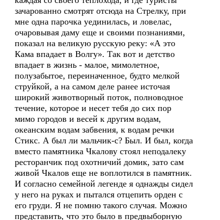
каждая со своего теплохода, и где туристы
зачарованно смотрят отсюда на Стрелку, при
мне одна парочка уединилась, и ловелас,
очаровывая даму еще и своими познаниями,
показал на великую русскую реку: «А это
Кама впадает в Волгу». Так вот и детство
впадает в жизнь - малое, мимолетное,
полузабытое, переиначенное, будто мелкой
струйкой, а на самом деле ранее источая
широкий животворный поток, полноводное
течение, которое и несет тебя до сих пор
мимо городов и весей к другим водам,
океанским водам забвения, к водам речки
Стикс. А был ли мальчик-с? Был. И был, когда
вместо памятника Чкалову стоял неподалеку
ресторанчик под охотничий домик, зато сам
живой Чкалов еще не воплотился в памятник.
И согласно семейной легенде я однажды сидел
у него на руках и пытался отцепить орден с
его груди. Я не помню такого случая. Можно
представить, что это было в предвыборную