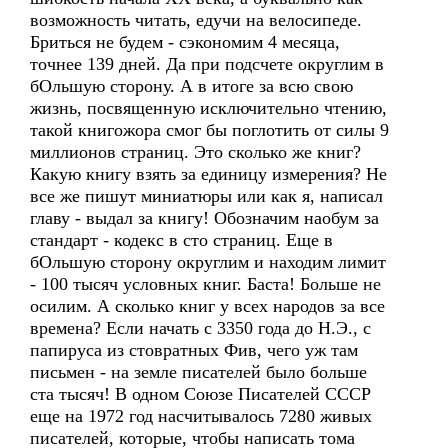
возможность читать, едучи на велосипеде.
Бриться не будем - сэкономим 4 месяца,
точнее 139 дней. Да при подсчете округлим в
бОльшую сторону. А в итоге за всю свою
жизнь, посвященную исключительно чтению,
такой книгожора смог бы поглотить от силы 9
миллионов страниц. Это сколько же книг?
Какую книгу взять за единицу измерения? Не
все же пишут миниатюры или как я, написал
главу - выдал за книгу! Обозначим наобум за
стандарт - кодекс в сто страниц. Еще в
бОльшую сторону округлим и находим лимит
- 100 тысяч условных книг. Баста! Больше не
осилим. А сколько книг у всех народов за все
времена? Если начать с 3350 года до Н.Э., с
папируса из стовратных Фив, чего уж там
письмен - на земле писателей было больше
ста тысяч! В одном Союзе Писателей СССР
еще на 1972 год насчитывалось 7280 живых
писателей, которые, чтобы написать тома