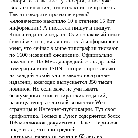
говорят о галактике Гутенберга, и вот уже
Вольтер возопил, что всех книг не прочесть.
Так чт говорить про наше время?
Человечество накопило 10 в степени 15 бит
информации! А писатели пишут и пишут.
Книги издают и издают. Один знакомый пиит
(такой же поэт, как я писатель) информировал
меня, что сейчас в мире типографии тискают
по 1600 названий ежедневно. Официально –
поменьше. По Международной стандартной
нумерации книг ISBN, которую проставляют
на каждой новой книге законопослушные
издатели, ежегодно выпускается 350 тысяч
новинок. Но если даже не учитывать
безнумерных книг и пиратских изданий,
разницу теперь с лихвой возместят Web-
страницы и Интернет-публикации. Тут своя
арифметика. Только в Рунет содержится более
108 миллионов документов. Павел Черников
подсчитал, что при средней
продолжительности жизни в 65 лет, из