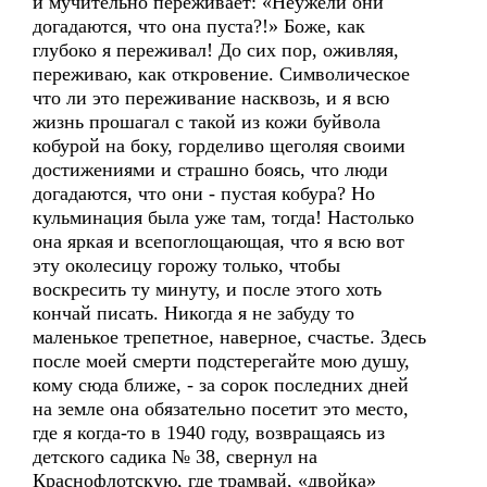
и мучительно переживает: «Неужели они
догадаются, что она пуста?!» Боже, как
глубоко я переживал! До сих пор, оживляя,
переживаю, как откровение. Символическое
что ли это переживание насквозь, и я всю
жизнь прошагал с такой из кожи буйвола
кобурой на боку, горделиво щеголяя своими
достижениями и страшно боясь, что люди
догадаются, что они - пустая кобура? Но
кульминация была уже там, тогда! Настолько
она яркая и всепоглощающая, что я всю вот
эту околесицу горожу только, чтобы
воскресить ту минуту, и после этого хоть
кончай писать. Никогда я не забуду то
маленькое трепетное, наверное, счастье. Здесь
после моей смерти подстерегайте мою душу,
кому сюда ближе, - за сорок последних дней
на земле она обязательно посетит это место,
где я когда-то в 1940 году, возвращаясь из
детского садика № 38, свернул на
Краснофлотскую, где трамвай, «двойка»