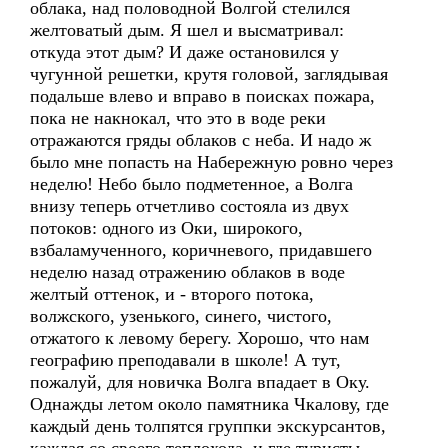
облака, над половодной Волгой стелился
желтоватый дым. Я шел и высматривал:
откуда этот дым? И даже остановился у
чугунной решетки, крутя головой, заглядывая
подальше влево и вправо в поисках пожара,
пока не накнокал, что это в воде реки
отражаются гряды облаков с неба. И надо ж
было мне попасть на Набережную ровно через
неделю! Небо было подметенное, а Волга
внизу теперь отчетливо состояла из двух
потоков: одного из Оки, широкого,
взбаламученного, коричневого, придавшего
неделю назад отражению облаков в воде
желтый оттенок, и - второго потока,
волжского, узенького, синего, чистого,
отжатого к левому берегу. Хорошо, что нам
географию преподавали в школе! А тут,
пожалуй, для новичка Волга впадает в Оку.
Однажды летом около памятника Чкалову, где
каждый день толпятся группки экскурсантов,