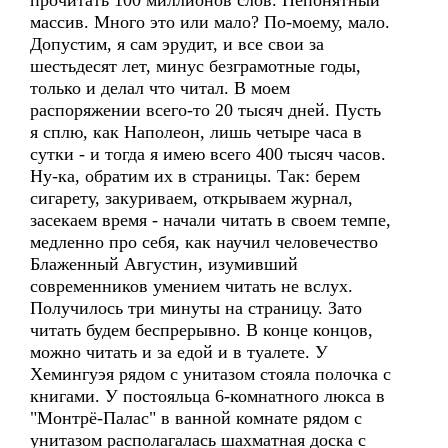
прочитать 100 миллионов слов. Непонятный
массив. Много это или мало? По-моему, мало.
Допустим, я сам эрудит, и все свои за
шестьдесят лет, минус безграмотные годы,
только и делал что читал. В моем
распоряжении всего-то 20 тысяч дней. Пусть
я сплю, как Наполеон, лишь четыре часа в
сутки - и тогда я имею всего 400 тысяч часов.
Ну-ка, обратим их в страницы. Так: берем
сигарету, закуриваем, открываем журнал,
засекаем время - начали читать в своем темпе,
медленно про себя, как научил человечество
Блаженный Августин, изумивший
современников умением читать не вслух.
Получилось три минуты на страницу. Зато
читать будем беспрерывно. В конце концов,
можно читать и за едой и в туалете. У
Хемингуэя рядом с унитазом стояла полочка с
книгами. У постояльца 6-комнатного люкса в
"Монтрё-Палас" в ванной комнате рядом с
унитазом располагалась шахматная доска с