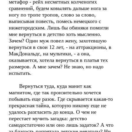
метафор - рейх несметных колченогих
сравнений, будем ковылять дальше нога за
ногу по тропе тропов, слово за слово,
выписывая повесть, помесь немецкого с
нижегородским. Лишь бы обиняки помогли
мне вернуться в детство хоть мысленно.
Зачем? Один муж повел жену, захотевшую
вернуться в свои 12 лет, - на аттракционы, в
МакДональдс, на мультики, - а она,
оказывается, хотела вернуться в платья тех
размеров. А мне зачем? Не знаю, но надо
испытать.
Вернуться туда, куда манит как
магнитом, где так пронзительно хочется
побывать еще разок. Где скрывается какая-то
прекрасная тайна, которую никому еще не
удалось разгласить до конца. О чем не
перестает мучить загадка: детство
самодостаточно или оно лишь задаток? А что
за благость попрятала детские невзгоды? Ни