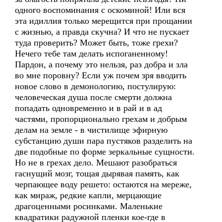
одного воспоминания с оскоминой! Или вся
эта идиллия только мерещится при прощании
с жизнью, а правда скучна? И что не пускает
туда проверить? Может быть, тоже грехи?
Нечего тебе там делать испоганенному!
Пардон, а почему это нельзя, раз добра и зла
во мне поровну? Если уж почем зря вводить
новое слово в демонологию, постулирую:
человеческая душа после смерти должна
попадать одновременно и в рай и в ад
частями, пропорционально грехам и добрым
делам на земле - в чистилище эфирную
субстанцию души пара пустяков разделить на
две подобные по форме зеркальные сущности.
Но не в грехах дело. Мешают разобраться
гаснущий мозг, тощая дырявая память, как
черпающее воду решето: остаются на мереже,
как мираж, редкие капли, мерцающие
драгоценными росинками. Маленькие
квадратики радужной пленки кое-где в