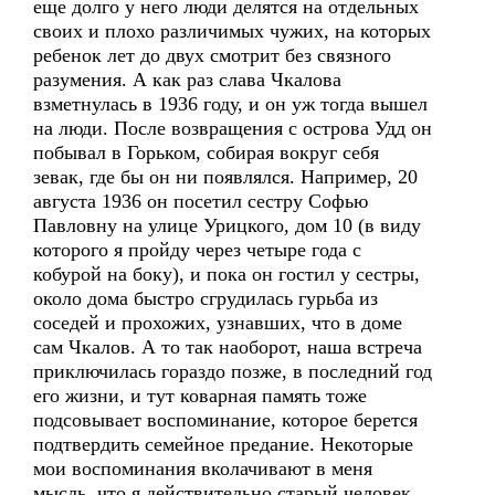
еще долго у него люди делятся на отдельных
своих и плохо различимых чужих, на которых
ребенок лет до двух смотрит без связного
разумения. А как раз слава Чкалова
взметнулась в 1936 году, и он уж тогда вышел
на люди. После возвращения с острова Удд он
побывал в Горьком, собирая вокруг себя
зевак, где бы он ни появлялся. Например, 20
августа 1936 он посетил сестру Софью
Павловну на улице Урицкого, дом 10 (в виду
которого я пройду через четыре года с
кобурой на боку), и пока он гостил у сестры,
около дома быстро сгрудилась гурьба из
соседей и прохожих, узнавших, что в доме
сам Чкалов. А то так наоборот, наша встреча
приключилась гораздо позже, в последний год
его жизни, и тут коварная память тоже
подсовывает воспоминание, которое берется
подтвердить семейное предание. Некоторые
мои воспоминания вколачивают в меня
мысль, что я действительно старый человек,