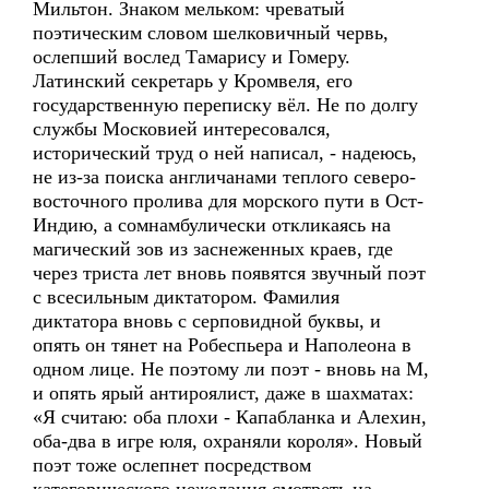
Мильтон. Знаком мельком: чреватый
поэтическим словом шелковичный червь,
ослепший вослед Тамарису и Гомеру.
Латинский секретарь у Кромвеля, его
государственную переписку вёл. Не по долгу
службы Московией интересовался,
исторический труд о ней написал, - надеюсь,
не из-за поиска англичанами теплого северо-
восточного пролива для морского пути в Ост-
Индию, а сомнамбулически откликаясь на
магический зов из заснеженных краев, где
через триста лет вновь появятся звучный поэт
с всесильным диктатором. Фамилия
диктатора вновь с серповидной буквы, и
опять он тянет на Робеспьера и Наполеона в
одном лице. Не поэтому ли поэт - вновь на М,
и опять ярый антироялист, даже в шахматах:
«Я считаю: оба плохи - Капабланка и Алехин,
оба-два в игре юля, охраняли короля». Новый
поэт тоже ослепнет посредством