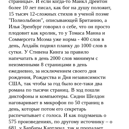
страницы». И если когда-то Майкл Дрейтон
более 10 лет писал, как бог на душу положит,
15 тысяч 12-сложных стихов в ученой поэме
"Полиольбион", описывающей Британию, а
Илья Эренбург говорил о себе, что он просто
плодовит как кролик, то у Томаса Манна и
Соммерсета Моэма уже норма - 400 слов в
день, Апдайк поднял планку до 1000 слов в
сутки. У Стивена Кинга за правило
напечатать в день 2000 слов минимум с
неизменными 8 страницами в день
ежедневно, за исключением своего дня
рождения, Рождества и Дня независимости
США, так чтобы за год было все-таки два
романа по тысячи страниц. В ход пошли
диктофоны и компьютеры. Сидни Шелдон
наговаривает в микрофон по 50 страниц в
день, которые потом его секретарь
распечатывает с голоса. И как подумаешь о
575 произведениях, по другому источнику – о
681, у Барбары Картленд, так и пропадает