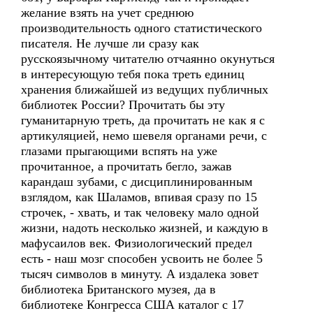
желание взять на учет среднюю
производительность одного статистического
писателя. Не лучше ли сразу как
русскоязычному читателю отчаянно окунуться
в интересующую тебя пока треть единиц
хранения ближайшей из ведущих публичных
библиотек России? Прочитать бы эту
гуманитарную треть, да прочитать не как я с
артикуляцией, немо шевеля органами речи, с
глазами прыгающими вспять на уже
прочитанное, а прочитать бегло, зажав
карандаш зубами, с дисциплинированным
взглядом, как Шаламов, впивая сразу по 15
строчек, - хвать, и так человеку мало одной
жизни, надоть несколько жизней, и каждую в
мафусаилов век. Физиологический предел
есть - наш мозг способен усвоить не более 5
тысяч символов в минуту. А издалека зовет
библиотека Британского музея, да в
библиотеке Конгресса США каталог с 17