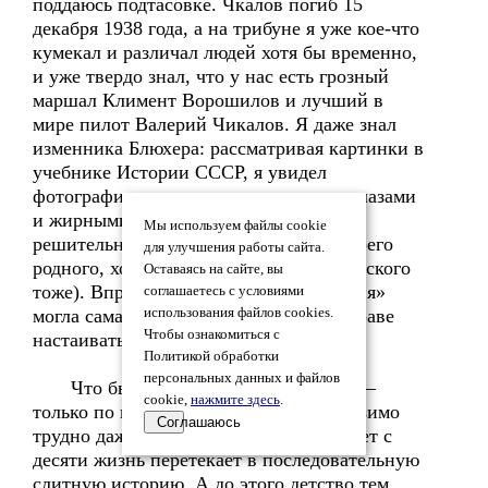
поддаюсь подтасовке. Чкалов погиб 15
декабря 1938 года, а на трибуне я уже кое-что
кумекал и различал людей хотя бы временно,
и уже твердо знал, что у нас есть грозный
маршал Климент Ворошилов и лучший в
мире пилот Валерий Чикалов. Я даже знал
изменника Блюхера: рассматривая картинки в
учебнике Истории СССР, я увидел
фотографию военного с выколотыми глазами
и жирными линиями похеренного
Мы используем файлы cookie
решительной рукой старшего брата (моего
для улучшения работы сайта.
родного, хотя иносказательно оруэлловского
Оставаясь на сайте, вы
тоже). Впрочем, и эта «персонификация»
соглашаетесь с условиями
могла сама быть позднее, и память в праве
использования файлов cookies.
Чтобы ознакомиться с
настаивать на своем.
Политикой обработки
персональных данных и файлов
Что было раньше, что было позже –
cookie,
нажмите здесь
.
только по памяти расставить невообразимо
Соглашаюсь
трудно даже для той поры, когда уже лет с
десяти жизнь перетекает в последовательную
слитную историю. А до этого детство тем