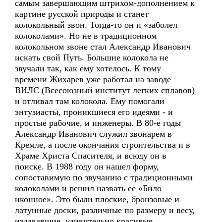
самым завершающим штрихом-дополнением к
картине русской природы и станет
колокольный звон. Тогда-то он и «заболел
колоколами». Но не в традиционном
колокольном звоне стал Александр Иванович
искать свой Путь. Большие колокола не
звучали так, как ему хотелось. К тому
времени Жихарев уже работал на заводе
ВИЛС (Всесоюзный институт легких сплавов)
и отливал там колокола. Ему помогали
энтузиасты, проникшиеся его идеями - и
простые рабочие, и инженеры. В 80-е годы
Александр Иванович служил звонарем в
Кремле, а после окончания строительства и в
Храме Христа Спасителя, и всюду он в
поиске. В 1988 году он нашел форму,
сопоставимую по звучанию с традиционными
колоколами и решил назвать ее «Било
иконное». Это были плоские, бронзовые и
латунные доски, различные по размеру и весу,
издававшие, удивительно красивые,