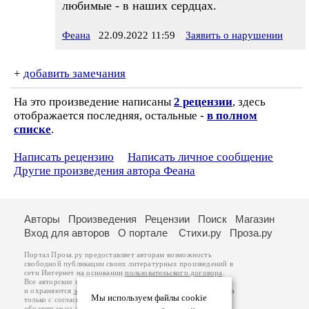
любимые - в наших сердцах.
Феана
22.09.2022 11:59
Заявить о нарушении
+
добавить замечания
На это произведение написаны
2 рецензии
, здесь
отображается последняя, остальные -
в полном
списке
.
Написать рецензию
Написать личное сообщение
Другие произведения автора Феана
Авторы
Произведения
Рецензии
Поиск
Магазин
Вход для авторов
О портале
Стихи.ру
Проза.ру
Портал Проза.ру предоставляет авторам возможность
свободной публикации своих литературных произведений в
сети Интернет на основании
пользовательского договора
.
Все авторские права на произведения принадлежат авторам
и охраняются
законом
. Перепечатка произведений возможна
Мы используем файлы cookie
только с согласия его автора, к которому вы можете
обратиться на его авторской странице. Ответственность за