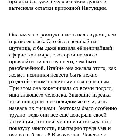
правила бал уже в человеческих душах и
вытесняла остатки природной Интуиции.
Она имела огромную власть над людьми, чем
и развлекалась. Это была величайшая
шутница, я бы даже назвала её величайшей
аферисткой мира, с которой не могло
произойти ничего лучшего, чем быть
разоблачённой. Втайне она желала этого, как
желает невинная невеста быть нежно
раздетой своим трепетным возлюбленным.
При этом она кокетничала со всеми подряд,
ища знающего человека. Знающие изредка
тоже попадали в её невидимые сети, я бы
назвала их тисками. Знатокам было особенно
трудно, ведь они все ещё доверяли своей
Интуиции, что неизменно уничтожала всю
показуху занятости, имитацию труда ума и
рук ради блага её Высочества. Доверие к