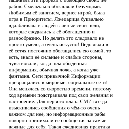
зашивала эти прорехи с помощью своих же
рабов. Смельчаков объявляли безумцами.
Любимым её занятием, вернее игрой, была
игра в Приоритеты. Лжецарица буквально
вдалбливала в людей главные свои цели,
которые сводились к её обогащению и
разнообразию. Но делать это следовало не
просто умело, а очень искусно! Ведь люди в
её сетях постоянно обогащались ею самой, то
есть, знали её сильные и слабые стороны,
чувствовали, когда шла обыденная
информация, обычная ложь, а когда уже
фантазия. Сети привычной Информации
превращались в мировые, социальные сети!
Она менялась со скоростью времени, поэтому
ход времени подстраивала под свои желания и
настроение. Для первого плана СМИ всегда
изыскивались сообщения о чём-то очень
важном для неё, но информационные рабы
покорно принимали её сообщения за самые
важные для себя. Такая ежедневная практика