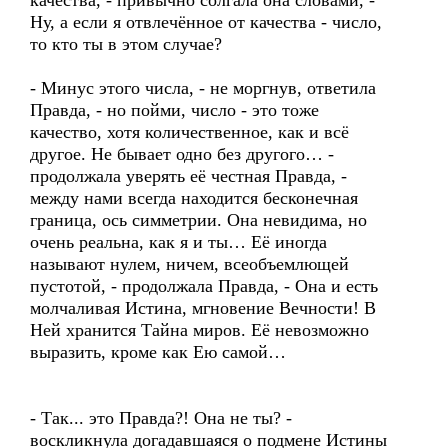
качества, - привычно солгала она словами, -
Ну, а если я отвлечённое от качества - число,
то кто ты в этом случае?
- Минус этого числа, - не моргнув, ответила
Правда, - но пойми, число - это тоже
качество, хотя количественное, как и всё
другое. Не бывает одно без другого… -
продолжала уверять её честная Правда, -
между нами всегда находится бесконечная
граница, ось симметрии. Она невидима, но
очень реальна, как я и ты… Её иногда
называют нулем, ничем, всеобъемлющей
пустотой, - продолжала Правда, - Она и есть
молчаливая Истина, мгновение Вечности! В
Ней хранится Тайна миров. Её невозможно
выразить, кроме как Ею самой…
- Так... это Правда?! Она не ты? -
воскликнула догадавшаяся о подмене Истины