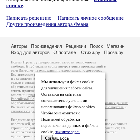
списке
.
Написать рецензию
Написать личное сообщение
Другие произведения автора Феана
Авторы
Произведения
Рецензии
Поиск
Магазин
Вход для авторов
О портале
Стихи.ру
Проза.ру
Портал Проза.ру предоставляет авторам возможность
свободной публикации своих литературных произведений в
сети Интернет на основании
пользовательского договора
.
Все авторские права на произведения принадлежат авторам
и охраняются
законом
. Перепечатка произведений возможна
Мы используем файлы cookie
только с согласия его автора, к которому вы можете
обратиться на его авторской странице. Ответственность за
для улучшения работы сайта.
тексты произведений авторы несут самостоятельно на
Оставаясь на сайте, вы
основании
правил публикации
и
законодательства
Российской Федерации
. Данные пользователей
соглашаетесь с условиями
обрабатываются на основании
Политики обработки персональных данных
.
использования файлов cookies.
Вы также можете посмотреть более подробную
информацию о портале
и
связаться с администрацией
.
Чтобы ознакомиться с
Политикой обработки
Ежедневная аудитория портала Проза.ру – порядка 100 тысяч
посетителей, которые в общей сумме просматривают более полумиллиона
персональных данных и файлов
страниц по данным счетчика посещаемости, который расположен справа
cookie,
нажмите здесь
.
от этого текста. В каждой графе указано по две цифры: количество
просмотров и количество посетителей.
Соглашаюсь