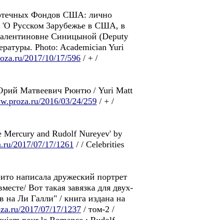
лиотечных Фондов США: лично
а 'О Pусском 3арубежьe в США, в
 Валентиновне Синицыной (Deputy
ратуры. Photo: Academician Yuri
roza.ru/2017/10/17/596
/ + /
 Юрий Матвеевич Рюнтю / Yuri Matt
ww.proza.ru/2016/03/24/259
/ + /
e Mercury and Rudolf Nureyev' by
a.ru/2017/07/17/1261
/ / Celebrities
ито написала дружеский портрет
есте/ Вот такая завязка для двух-
 на Ли Галли" / книга издана на
oza.ru/2017/07/17/1237
/ том-2 /