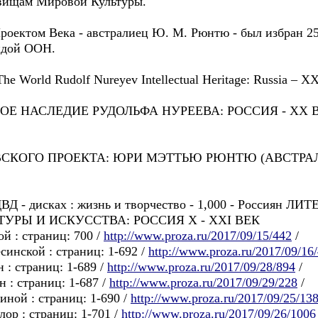
вищам Мировой Культуры.
роектом Века - австралиец Ю. М. Рюнтю - был избран 25
идой ООН.
e World Rudolf Nureyev Intellectual Heritage: Russia – X
Е НАСЛЕДИЕ РУДОЛЬФА НУРЕЕВА: РОССИЯ - ХХ В
ЕВСКОГО ПРОЕКТА: ЮРИ МЭТТЬЮ РЮНТЮ (АВСТРАЛ
) ДВД - дисках : жизнь и творчество - 1,000 - Росси
РЫ И ИСКУССТВА: РОССИЯ Х - ХХI ВЕК
й : страниц: 700 /
http://www.proza.ru/2017/09/15/442
/
инской : страниц: 1-692 /
http://www.proza.ru/2017/09/16
 : страниц: 1-689 /
http://www.proza.ru/2017/09/28/894
/
 : страниц: 1-687 /
http://www.proza.ru/2017/09/29/228
/
иной : страниц: 1-690 /
http://www.proza.ru/2017/09/25/13
ор : страниц: 1-701 /
http://www.proza.ru/2017/09/26/1006