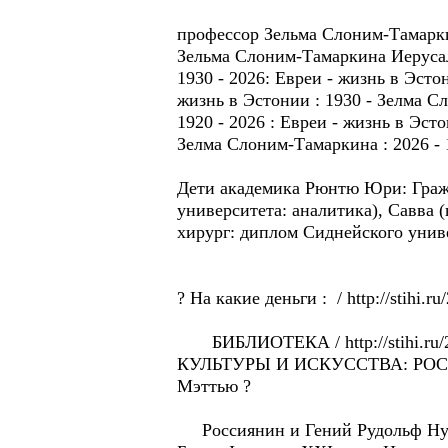
профессор Зельма Слоним-Тамаркин
Зельма Слоним-Тамаркина Иеруса
1930 - 2026: Eвреи - жизнь в Эсто
жизнь в Эстонии : 1930 - Зелма С
1920 - 2026 : Eвреи - жизнь в Эсто
Зелма Слоним-Тамаркина : 2026 - 
Дети академикa Рюнтю Юри: Граж
университета: аналитика), Савва 
хирург: диплом Сиднейского унив
? Hа какие деньги : / http://stihi.r
БИБЛИОТЕКА / http://stihi.
КУЛЬТУРЫ И ИСКУССТВА: РОС
Мэттью ?
Россиянин и Гений Рудольф Нурее