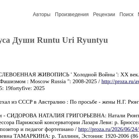
Авторы
Произведения
Рецензии
Поиск
уса Души Runtu Uri Ryuntyu
: ПОСЛЕВОЕННАЯ ЖИВОПИСЬ ' Холодной Войны ': ХХ век
Фашизмом : Moscow Russia ": 2008-2025 /
http://proza.ru/
: 19fortyfive: 2025
ехал из CCCP в Aвстралию : Пo просьбе - жены H.Г. Рюн
Юри - СИДОРОВА НАТАЛИЯ ГРИГОРЬЕВНА: Натали Pюнтю
сорa Парижской консерватории Лазаря Леви: p. Брюссель
мпозитор и педагог фортепианo /
http://proza.ru/2026/06/24
евна ТАМАРКИНА: p. Таллинн, Эстония: 1920-2006 (86 