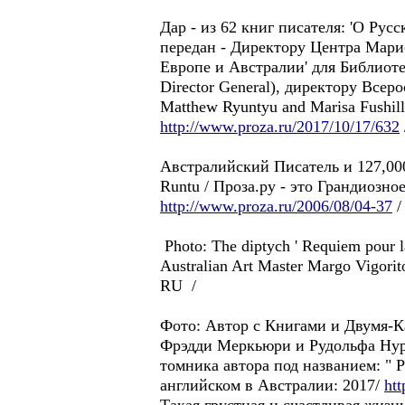
Дар - из 62 книг писателя: 'О P
передан - Директору Центра Марис
Европе и Австралии' для Библиот
Director General), директору Все
Matthew Ryuntyu and Marisa Fushill
http://www.proza.ru/2017/10/17/632
Австралийский Писатель и 127,000
Runtu / Проза.ру - это Грандиозн
http://www.proza.ru/2006/08/04-37
/
Photo: The diptych ' Requiem pour 
Australian Art Master Margo Vigorit
RU /
Фото: Автор с Книгами и Двумя-К
Фрэдди Меркьюри и Рудольфа Нурее
томника автора под названием: " 
английском в Австралии: 2017/
ht