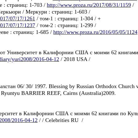
 : страниц: 1-703 /
http://www.proza.ru/2017/08/31/1159
/
ркьюри / Меркури : страниц: 1-603 /
2017/07/17/1261
/ том-1 : страниц: 1-304 / +
2017/07/17/1237
/ том-2 : страниц: 1-299 /
еве : страниц: 1-685 /
http://www.proza.ru/2016/05/05/1124
 этот Университет в Калифорнии США с моими 62 книгами
diary/yuri2008/2016-04-12
/ 2018 USA /
ахстан 06/ 30/ 1997. Blessing by Russian Orthodox Church 
M. Ryuntyu BARRIER REEF, Cairns (Australia)2009.
верситет в Калифорнии США с моими 62 книгами по Культ
i2008/2016-04-12
/ / Celebrities RU /