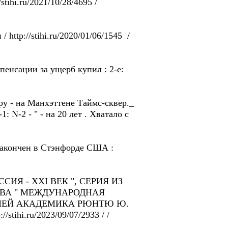
tihi.ru/2021/10/28/4695 /
http://stihi.ru/2020/01/06/1545 /
нсации за ущерб купил : 2-e:
 - на Манхэттенe Таймс-сквер._
1: N-2 - " - на 20 лет . Xватало с
кт закончен в Стэнфордe США :
Я - ХХI ВЕК ", СЕРИЯ ИЗ
ТВА " МЕЖДУНАРОДНАЯ
ИЕЙ АКАДЕМИКА РЮНТЮ Ю.
stihi.ru/2023/09/07/2933 / /