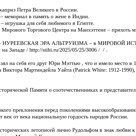
каприз Петра Великого в России.
 мемориал в память о жене в Индии.
– игрушка для себя любимого в Египте.
 Мирового Торгового Центра на Манхэттене – прихоть 
лась – НУРЕЕВСКАЯ ЭРА АЛЬТРУИЗМА – в МИРОВОЙ
 Западе / http://stihi.ru/2025/05/25/3006 / / .
ял на себя его друг Юри Мэттью , что и имело место в 1
а Виктора Мартиндейла Уайта (Patrick White: 1912-1990)
торической Памяти о соотечественниках и представител
окого преклонения перед поколениями высокообразованны
ет век от века национальную гордость народов России.
исторических летописей лично Рудольфом в знак любви к