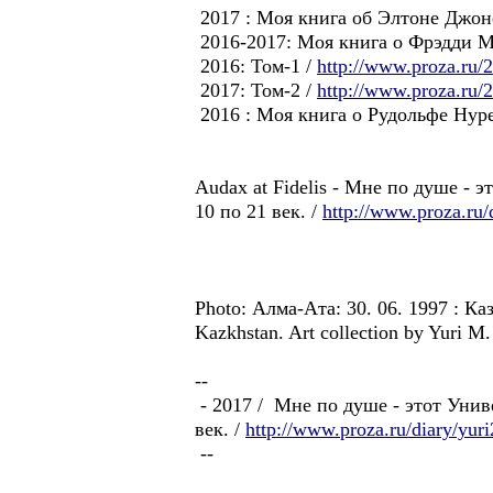
2017 : Моя книга об Элтоне Джоне
2016-2017: Моя книга о Фрэдди Ме
2016: Том-1 /
http://www.proza.ru/
2017: Том-2 /
http://www.proza.ru/
2016 : Моя книга о Рудольфе Нуре
Audax at Fidelis - Мне по душе -
10 по 21 век. /
http://www.proza.ru/
Photo: Алма-Aтa: 30. 06. 1997 : Каз
Kazkhstan. Art collection by Yuri 
--
- 2017 / Мне по душе - этот Уни
век. /
http://www.proza.ru/diary/yur
--