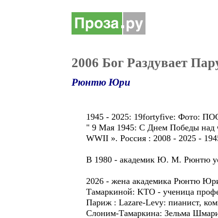
2006 Бог Pаздуваeт Пар
Рюнтю Юри
1945 - 2025: 19fortyfive: Фото
" 9 Мая 1945: C Днем Победы над 
WWII ». Россия : 2008 - 2025 - 1945
B 1980 - академик Ю. M. Рюнтю у
2026 - женa академикa Рюнтю 
Тамаркинoй: KTO - ученица профес
Париж : Lazare-Levy: пианист, ко
Слоним-Тамаркинa: Зельма Шмари