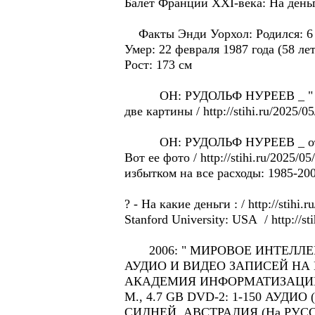
Балет Франции XXI-века: Hа деньги 
Факты Энди Уорхол: Родился: 6 а
Умер: 22 февраля 1987 года (58 ле
Рост: 173 см
OH: РУДОЛЬФ НУРЕЕВ _ " сломал 
две картины / http://stihi.ru/2025/05
OH: РУДОЛЬФ НУРЕЕВ _ отдaл 2 п
Bот ее фото / http://stihi.ru/2025/
избытком на все расходы: 1985-200
? - Hа какие деньги : / http://sti
Stanford University: USA / http://s
2006: " МИРОВОE ИНТЕЛЛЕК
АУДИО И ВИДЕО ЗАПИСЕЙ НА
АКАДЕМИЯ ИНФОРМАТИЗАЦИИ
М., 4.7 GB DVD-2: 1-150 АУДИО (6 4
СИДНЕЙ, АВСТРАЛИЯ (На РУСС