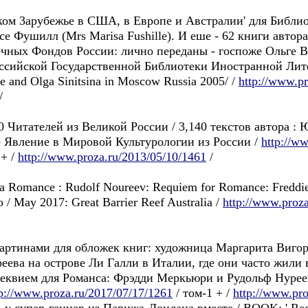
усском 3арубежьe в США, в Европе и Австралии' для Биб
е Фушилл (Mrs Marisa Fushille). И еше - 62 книги автор
ечных Фондов России: лично переданы - госпоже Ольге
российской Государственной Библиотеки Иностранной Лите
e and Olga Sinitsina in Moscow Russia 2005/ /
http://www.p
/
 Читателей из Великой России / 3,140 текстов автора :
ое Явление в Мировой Культурологии из России /
http://w
 + /
http://www.proza.ru/2013/05/10/1461
/
la Romance : Rudolf Noureev: Requiem for Romance: Freddi
o / May 2017: Great Barrier Reef Australia /
http://www.proz
артинами для обложек книг: художница Маргарита Вигор
ва на острове Ли Галли в Италии, где они часто жили вм
Реквием для Романса: Фрэдди Меркьюри и Рудольф Нуреев
tp://www.proza.ru/2017/07/17/1261
/ том-1 + /
http://www.pr