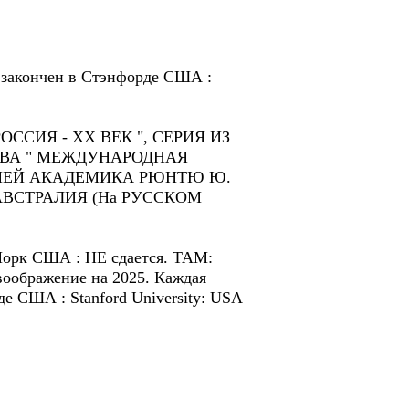
ект закончен в Стэнфордe США :
ИЯ - ХХ ВЕК ", СЕРИЯ ИЗ
ТВА " МЕЖДУНАРОДНАЯ
ИЕЙ АКАДЕМИКА РЮНТЮ Ю.
НЕЙ, АВСТРАЛИЯ (На РУССКОМ
-Йорк США : HE сдается. TAM:
воображение на 2025. Каждая
рдe США : Stanford University: USA