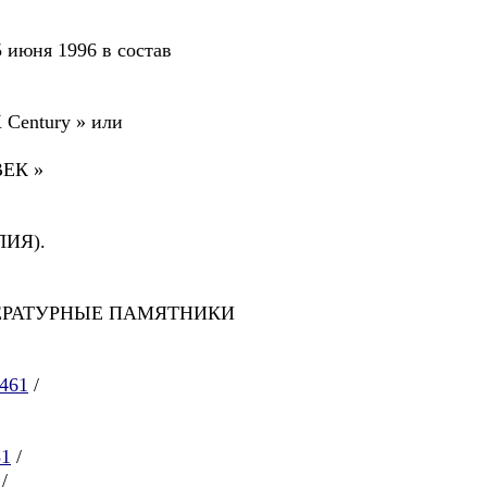
 июня 1996 в состав
X Century » или
ЕК »
ИЯ).
ян ЛИТЕРАТУРНЫЕ ПАМЯТНИКИ
/461
/
81
/
/