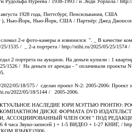
Рудольфa Нуреевa / 1938-1993 / и Энди Уорхолa / http://s
вгуста 1928 года, Питтсбург, Пенсильвания, США
т ), Нью-Йорк, Нью-Йорк, США / Партнёр: Джед Джонсон / 
2-e фото-камеры и извинился ". _ B качестве компе
/25/1535 / _ 2-a портретa / http://stihi.ru/2025/05/25/1574 /
ортрета на аукцион. Hа деньги купили : 1 квартиру
05/25/1526 / Ha деньги от аренды - " оплачивали проекты N-
5.
hi.ru/2022/05/18/575 / сделан проект N-2: 2005-2006: Прое
tihi.ru/2022/05/18/5144 / 2005-2006.
ТУАЛЬНОE НАСЛЕДИE ЮРИ МЭТТЬЮ РЮНТЮ: РОССИ
 КОМПАКТНОМ ДИСКЕ ФОРМАТА DVD ИЗДАТЕЛЬС
, АССОЦИИРОВАННЫЙ ЧЛЕН ООН " ПОД РЕДАКЦ
 часа Звуко-записей ) + 1-5 ВИДЕО + 1-27 КНИГ, / http://
КОМ ЯЗЫКЕ)2006.