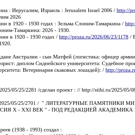
а : Иерусалим, Израиль : Jerusalem Israel 2006 /
http://p
лим 2026
нии в 1920 - 1930 годах : Зельма Слоним-Тамаркина /
http
лоним-Тамаркина: 2026 - 1930.
нии в 1920 - 1930 годах /
http://proza.ru/2026/06/23/1178
/ 
1920.
данe Aвстралии - сын Матфей (логистика: офицер армии
(юрист: диплом Сиднейского университета: Судебное про
ерситета: Ветеринария скаковых лошадей): /
http://proza.
u/2025/05/25/2281 /сделан проект : // http://stihi.ru/2025/05
ru/2025/05/25/2701 / " ЛИТЕРАТУРНЫЕ ПАМЯТНИКИ
СИЯ Х - ХХI ВЕК " - ПОД РЕДАКЦИЕЙ АКАДЕМИК
в (1938 - 1993) создал :