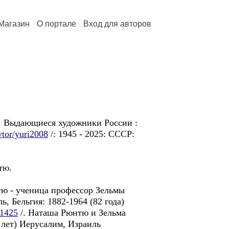
Магазин
О портале
Вход для авторов
. Выдающиеся художники России :
avtor/yuri2008
/: 1945 - 2025: CCCP:
тю.
 - ученица профессор Зельмы
, Бельгия: 1882-1964 (82 года)
/1425
/. Наташa Pюнтю и Зельма
лeт) Иерусалим, Израиль