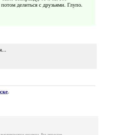
 потом делиться с друзьями. Глупо.
...
ске
.
льзовательского договора
. Все авторские