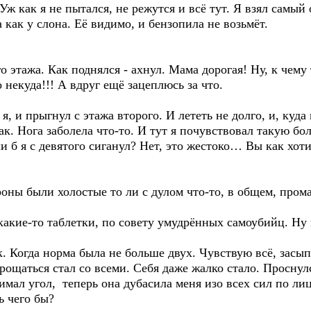
 Уж как я не пытался, не режутся и всё тут. Я взял самый
 как у слона. Её видимо, и бензопила не возьмёт.
 этажа. Как поднялся - ахнул. Мама дорогая! Ну, к чему
 некуда!!! А вдруг ещё зацеплюсь за что.
 я, и прыгнул с этажа второго. И лететь не долго, и, куд
к. Нога заболела что-то. И тут я почувствовал такую бо
и б я с девятого сиганул? Нет, это жестоко… Вы как хоти
роны были холостые то ли с дулом что-то, в общем, про
какие-то таблетки, по совету умудрённых самоубийц. Ну 
. Когда норма была не больше двух. Чувствую всё, засып
ощаться стал со всеми. Себя даже жалко стало. Проснулс
снимал угол, теперь она дубасила меня изо всех сил по л
ь чего бы?