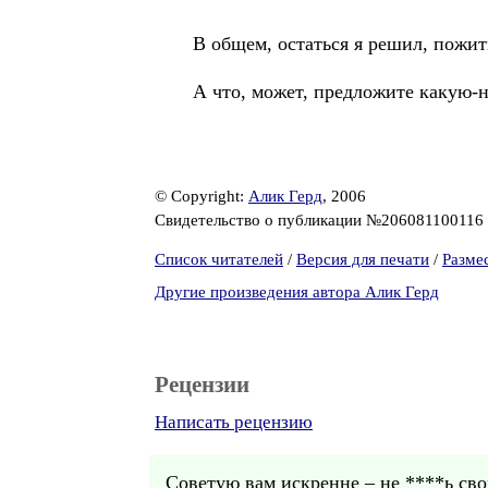
В общем, остаться я решил, пожить
А что, может, предложите какую
© Copyright:
Алик Герд
, 2006
Свидетельство о публикации №206081100116
Список читателей
/
Версия для печати
/
Разме
Другие произведения автора Алик Герд
Рецензии
Написать рецензию
Советую вам искренне – не ****ь свои