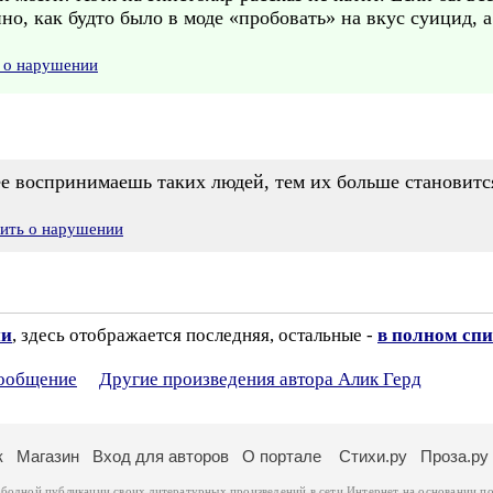
нно, как будто было в моде «пробовать» на вкус суицид, а
 о нарушении
ее воспринимаешь таких людей, тем их больше становится
вить о нарушении
ии
, здесь отображается последняя, остальные -
в полном спи
сообщение
Другие произведения автора Алик Герд
к
Магазин
Вход для авторов
О портале
Стихи.ру
Проза.ру
ободной публикации своих литературных произведений в сети Интернет на основании
по