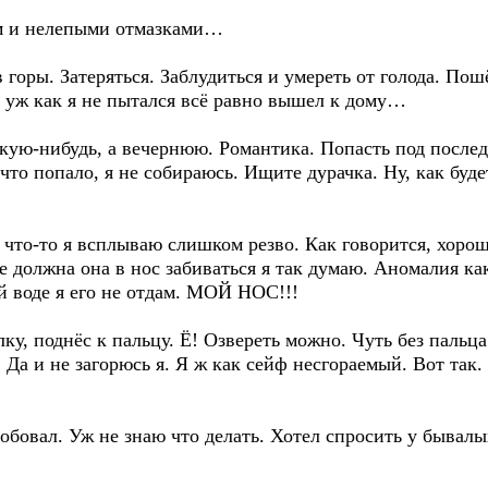
вом и нелепыми отмазками…
 горы. Затеряться. Заблудиться и умереть от голода. По
, уж как я не пытался всё равно вышел к дому…
кую-нибудь, а вечернюю. Романтика. Попасть под послед
 что попало, я не собираюсь. Ищите дурачка. Ну, как буде
что-то я всплываю слишком резво. Как говорится, хороше
е должна она в нос забиваться я так думаю. Аномалия как
ой воде я его не отдам. МОЙ НОС!!!
ку, поднёс к пальцу. Ё! Озвереть можно. Чуть без пальца
Да и не загорюсь я. Я ж как сейф несгораемый. Вот так.
обовал. Уж не знаю что делать. Хотел спросить у бывалы