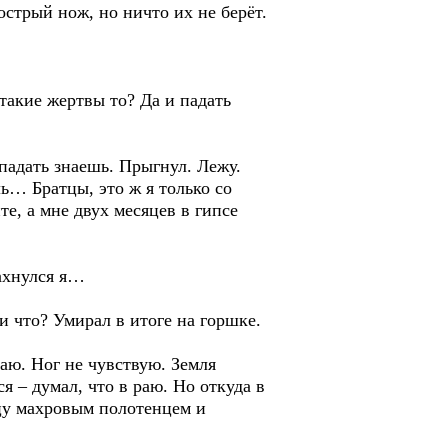
 острый нож, но ничто их не берёт.
 такие жертвы то? Да и падать
а падать знаешь. Прыгнул. Лежу.
ль… Братцы, это ж я только со
те, а мне двух месяцев в гипсе
махнулся я…
и что? Умирал в итоге на горшке.
аю. Ног не чувствую. Земля
я – думал, что в раю. Но откуда в
ицу махровым полотенцем и