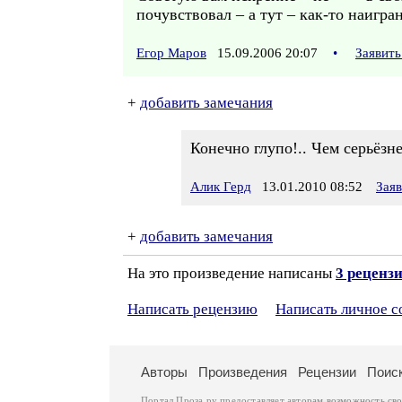
почувствовал – а тут – как-то наигра
Егор Маров
15.09.2006 20:07
•
Заявить
+
добавить замечания
Конечно глупо!.. Чем серьёзн
Алик Герд
13.01.2010 08:52
Зая
+
добавить замечания
На это произведение написаны
3 реценз
Написать рецензию
Написать личное 
Авторы
Произведения
Рецензии
Поис
Портал Проза.ру предоставляет авторам возможность св