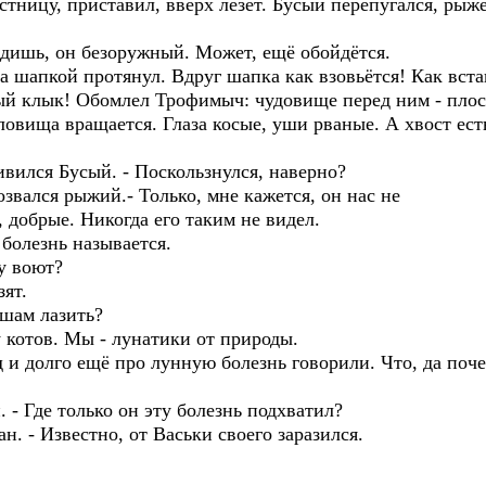
тницу, приставил, вверх лезет. Бусый перепугался, рыж
дишь, он безоружный. Может, ещё обойдётся.
шапкой протянул. Вдруг шапка как взовьётся! Как встан
й клык! Обомлел Трофимыч: чудовище перед ним - плоск
уловища вращается. Глаза косые, уши рваные. А хвост есть
ился Бусый. - Поскользнулся, наверно?
вался рыжий.- Только, мне кажется, он нас не
е, добрые. Никогда его таким не видел.
 болезнь называется.
у воют?
ят.
шам лазить?
котов. Мы - лунатики от природы.
 долго ещё про лунную болезнь говорили. Что, да поч
- Где только он эту болезнь подхватил?
 - Известно, от Васьки своего заразился.