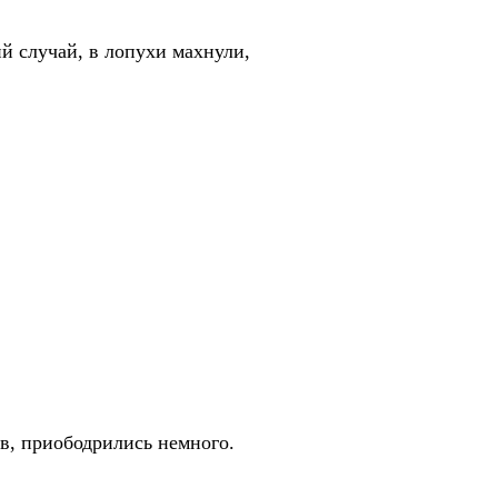
й случай, в лопухи махнули,
в, приободрились немного.