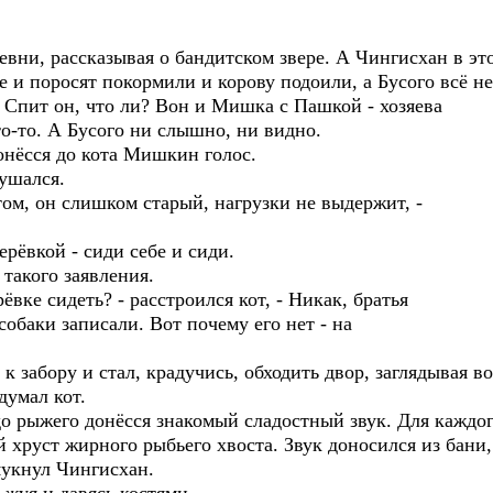
 рассказывая о бандитском звере. А Чингисхан в это 
 и поросят покормили и корову подоили, а Бусого всё не
пит он, что ли? Вон и Мишка с Пашкой - хозяева
то-то. А Бусого ни слышно, ни видно.
ёсся до кота Мишкин голос.
ушался.
, он слишком старый, нагрузки не выдержит, -
ёвкой - сиди себе и сиди.
акого заявления.
вке сидеть? - расстроился кот, - Никак, братья
 собаки записали. Вот почему его нет - на
бору и стал, крадучись, обходить двор, заглядывая во 
умал кот.
рыжего донёсся знакомый сладостный звук. Для каждого 
хруст жирного рыбьего хвоста. Звук доносился из бани,
укнул Чингисхан.