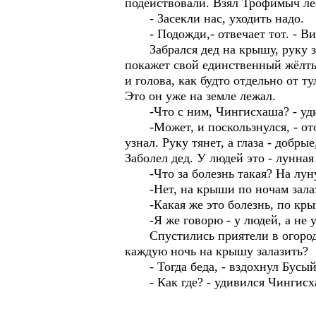
подействовали. Взял Трофимыч лес
- Засекли нас, уходить надо.
- Подожди,- отвечает тот. - Ви
Забрался дед на крышу, руку за 
покажет свой единственный жёлты
и голова, как будто отдельно от т
Это он уже на земле лежал.
-Что с ним, Чингисхаша? - удив
-Может, и поскользнулся, - отоз
узнал. Руку тянет, а глаза - добры
Заболел дед. У людей это - лунная
-Что за болезнь такая? На лун
-Нет, на крыши по ночам залаз
-Какая же это болезнь, по кры
-Я же говорю - у людей, а не у 
Спустились приятели в огород и
каждую ночь на крышу залазить?
- Тогда беда, - вздохнул Бусый. 
- Как где? - удивился Чингисхан.