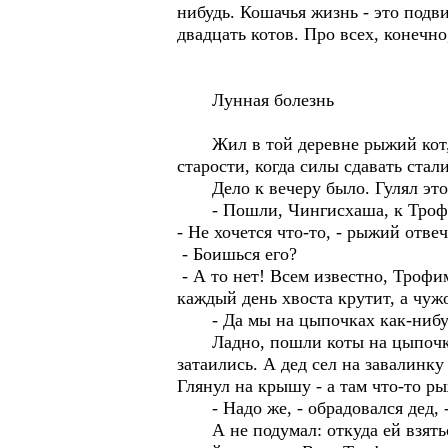
нибудь. Кошачья жизнь - это подв
двадцать котов. Про всех, конечно
Лунная болезнь
Жил в той деревне рыжий кот, Чи
старости, когда силы сдавать стал
Дело к вечеру было. Гулял этот 
- Пошли, Чингисхаша, к Трофимы
- Не хочется что-то, - рыжий отвеч
- Боишься его?
- А то нет! Всем известно, Трофи
каждый день хвоста крутит, а чужо
- Да мы на цыпочках как-нибу
Ладно, пошли коты на цыпочках.
затаились. А дед сел на завалинку
Глянул на крышу - а там что-то р
- Надо же, - обрадовался дед, -
А не подумал: откуда ей взяться