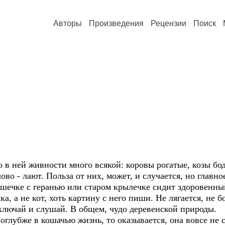
Авторы
Произведения
Рецензии
Поиск
в ней живности много всякой: коровы рогатые, козы бод
ово - лают. Польза от них, может, и случается, но главно
кошечке с геранью или старом крылечке сидит здоровенн
а, а не кот, хоть картину с него пиши. Не лягается, не б
ыключай и слушай. В общем, чудо деревенской природы.
убже в кошачью жизнь, то оказывается, она вовсе не са