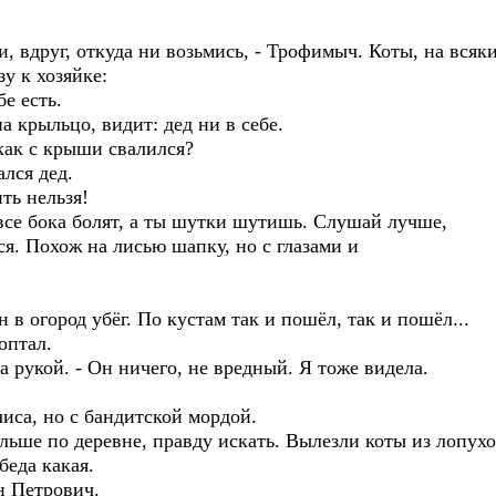
вдруг, откуда ни возьмись, - Трофимыч. Коты, на всяки
зу к хозяйке:
е есть.
рыльцо, видит: дед ни в себе.
к с крыши свалился?
лся дед.
ь нельзя!
е бока болят, а ты шутки шутишь. Слушай лучше,
ся. Похож на лисью шапку, но с глазами и
 огород убёг. По кустам так и пошёл, так и пошёл...
оптал.
рукой. - Он ничего, не вредный. Я тоже видела.
са, но с бандитской мордой.
е по деревне, правду искать. Вылезли коты из лопухо
еда какая.
 Петрович.