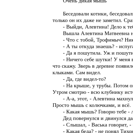
Очень дикая мышь
Беседовали котики, беседовали, 
только он их даже не заметил. Сра
- Выйди, Алевтина! Дело к теб
Вышла Алевтина Матвеевна на к
- Что с тобой, Трофимыч? Ника
- А ты откуда знаешь? - испуга
- Да я пошутила. Уж и пошутит
- Ничего себе шутки! У меня вс
что скажу. Зверь в деревне появил
клыками. Сам видел.
- Да, где видел-то?
- На крыше, у трубы. Потом он в
Утром смотрю - всю клубнику ист
- А-а, этот, - Алевтина махнула 
Просто мышь с колючками, и всё.
- Какая мышь? Говорю тебе - ли
Дед повернулся и двинулся дальш
- Слышал, - Васька говорит, - б
- Какая беда? - не понял Тихон