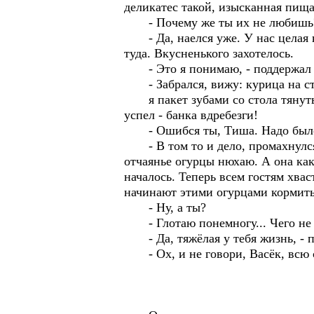
деликатес такой, изысканная пища
- Почему же ты их не любишь
- Да, наелся уже. У нас целая кл
туда. Вкусненького захотелось.
- Это я понимаю, - поддержал 
- Забрался, вижу: курица на стол
я пакет зубами со стола тянуть, 
успел - банка вдребезги!
- Ошибся ты, Тиша. Надо было т
- В том то и дело, промахнулся. 
отчаянье огурцы нюхаю. А она как 
началось. Теперь всем гостям хва
начинают этими огурцами кормить
- Ну, а ты?
- Глотаю понемногу... Чего не 
- Да, тяжёлая у тебя жизнь, - п
- Ох, и не говори, Васёк, всю с