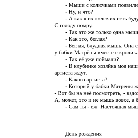
- Мыши с колючками появили
- Ну, и что?
- А как я их колючих есть буду
С голоду помру.
- Так это же только одна мышь, 
- Как это, беглая?
- Беглая, блудная мышь. Она сбе
у бабки Матрёны вместе с кролик
- Так её уже поймали?
- В клубнике хозяйка моя нашла.
артиста ждут.
- Какого артиста?
- Который у бабки Матрены жил 
- Вот бы на неё посмотреть, - вздо
А, может, это и не мышь вовсе, а 
- Сам ты - ёж! Настоящая мышь! 
День рождения