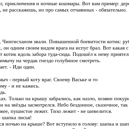
иг, приключения и ночные кошмары. Вот вам пример: дер
, не расскажешь, но про самых отчаянных - обязательно.
нгисханом звали. Повышенной боевитости котик: рубец
и, он одним своим видом врага на испуг брал. Вот какая
котик вдоль забора туда-сюда. Подошёл к нему приятель
чу на чердак гнездо голубиное смотреть.
ает. - Иди один.
мыч - первый коту враг. Своему Ваське и то
му - и не кажись.
дь.
 Только на крышу забрались, как назло, хозяин покури
 и на звёзды засмотрелся. Небо бездонное, сказочное, так
ыжее, пушистое лежит. Тихо лежит - не шевелится.
 шапка лисья!
 ночью на крыше? Вот вступило в голову: шапка и шапк