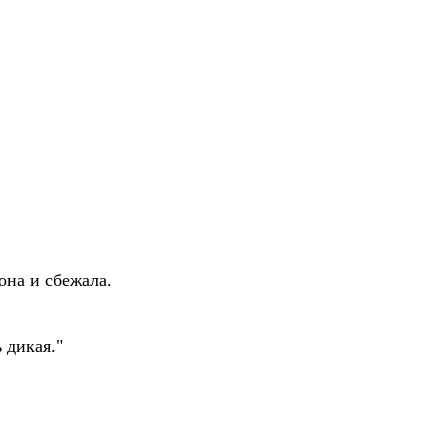
на и сбежала.
 дикая."