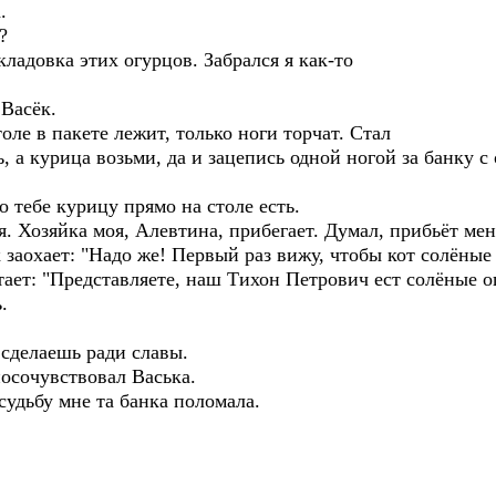
.
?
адовка этих огурцов. Забрался я как-то
Васёк.
е в пакете лежит, только ноги торчат. Стал
а курица возьми, да и зацепись одной ногой за банку с
ебе курицу прямо на столе есть.
Хозяйка моя, Алевтина, прибегает. Думал, прибьёт меня
заохает: "Надо же! Первый раз вижу, чтобы кот солёные 
стает: "Представляете, наш Тихон Петрович ест солёные о
.
сделаешь ради славы.
осочувствовал Васька.
удьбу мне та банка поломала.