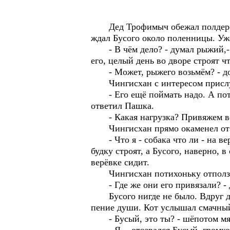
Дед Трофимыч обежал полдеревни,
ждал Бусого около поленницы. Уже
- В чём дело? - думал рыжий,- С
его, целый день во дворе строят ч
- Может, рыжего возьмём? - дон
Чингисхан с интересом присл
- Его ещё поймать надо. А потом
ответил Пашка.
- Какая нагрузка? Привяжем вер
Чингисхан прямо окаменел от т
- Что я - собака что ли - на верё
будку строят, а Бусого, наверно, в
верёвке сидит.
Чингисхан потихоньку отполз к за
- Где же они его привязали? - д
Бусого нигде не было. Вдруг до 
пение души. Кот услышал смачный 
- Бусый, это ты? - шёпотом мя