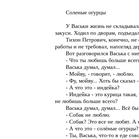
Соленые огурцы
У Васьки жизнь не складывалась.
закуси. Ходил по дворам, подъеда
Тихон Петрович, конечно, не его
работы и не требовал, напогляд де
Вот разговорился Васька с ним 
- Что ты любишь больше всего 
Васька думал, думал...
- Мойву, - говорит, - люблю.
- Фу, мойву... Хоть бы сказал -
- А что это - индейка?
- Индейка - это курица такая, то
не любишь больше всего?
Васька думал, думал... Всё бы с
- Собак не люблю.
- Собак? Это все не любят. А я
- А что это - солёные огурцы?
- Ты, Васька, что-то в еде совс