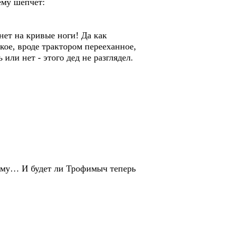
ему шепчет:
ет на кривые ноги! Да как
ое, вроде трактором перееханное,
 или нет - этого дед не разглядел.
ему… И будет ли Трофимыч теперь