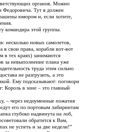
ответствующих органов. Можно
а Федоровича. Тут я должен
крашены юмором и, если хотите,
ения.
ту командира этой группы.
в: несколько новых самолетов,
а в свои права, корабли вот-вот
ем в тех краях) занимаются
ов за невыполнение плана уже
одительность труда этим сильно
остава не разгрузить, а это
икой. Ему подсказывают: поговори
т: Король в зоне – это главный
ку, – через недоуменные пожатия
ведут его по портовым лабиринтам
Шапка глубоко надвинута на лоб,
посоветовали обратится к Вам,
пах не успеть и за две недели!”