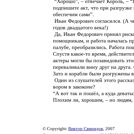
“Хорошо”, – отвечает Король, – “
подпишите акт, что при разгрузке
обеспечим сами”.
Иван Федорович согласился. (А чи
годов двадцатого века!)
Да, Иван Федорович принял риско
помощникам, и работа началась п
палубе, преобразились. Работа пош
Спустя какое-то время, действите
актеры могли бы позавидовать эт
переваливали вину друг на друга.
Зато и корабли были разгружены в
Один из слушателей этого рассказ
вором в закоконе?
“А вот так и пошёл, а куда девать
Плохим ли, хорошим, – но людям,
© Copyright:
Виктор Свиридов
, 2007