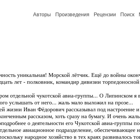
Авторы
Произведения
Рецензии
Поиск
ность уникальная! Морской лётчик. Ещё до войны окон
цать лет - полковник, командир дивизии торпедоносной 
м отдельной чукотской авиа-группы... О Липинском я вс
го услышать от него... жаль мало выложил на прозе...
й жизни Иван Фёдорович рассказывал под настроение и в
нченным рассказом, хоть сразу на бумагу. И очень жаль, 
подробнее о деятельности его Чукотской авиа-группы по
 отдельное авиационное подразделение, обеспечивающее 
поскольку народное хозяйство в тех краях развивалось т