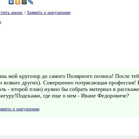
5
стить анонс
/
Заявить о нарушении
в
шь мой кругозор до самого Полярного полюса! После теб
 и всяких других). Совершенно потрясающая профессия! 
роль - второй план) нужно бы собрать материал в расскаж
игуру!Подскажи, где еще о нем - Иване Федоровиче?
аявить о нарушении