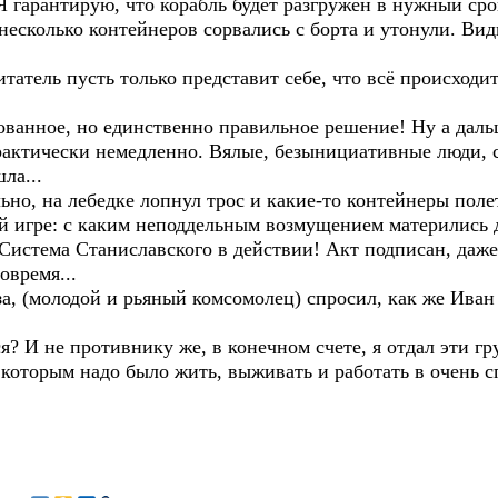
Я гарантирую, что корабль будет разгружен в нужный сро
 несколько контейнеров сорвались с борта и утонули. В
татель пусть только представит себе, что всё происходи
ванное, но единственно правильное решение! Ну а даль
рактически немедленно. Вялые, безынициативные люди, 
ла...
льно, на лебедке лопнул трос и какие-то контейнеры пол
ой игре: с каким неподдельным возмущением матерились 
 Система Станиславского в действии! Акт подписан, даж
овремя...
а, (молодой и рьяный комсомолец) спросил, как же Иван
ся? И не противнику же, в конечном счете, я отдал эти г
 которым надо было жить, выживать и работать в очень 