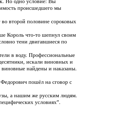
к. Но одно условие: Вы
идимость происшедшего мы
т во второй половине сороковых
ше Король что-то шепнул своим
словно тени двигавшиеся по
етели в воду. Профессиональные
десятники, искали виновных и
е виновные найдены и наказаны.
 Федорович пошёл на сговор с
рузы, а нашим же русским людям.
специфических условиях”.