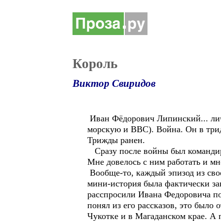
Король
Виктор Свиридов
Иван Фёдорович Липинский... лич
морскую и ВВС). Война. Он в трид
Трижды ранен.
Сразу после войны был командиро
Мне довелось с ним работать и мно
Вообще-то, каждый эпизод из свое
мини-история была фактически зако
расспросили Ивана Федоровича по
понял из его рассказов, это было
Чукотке и в Магаданском крае. А 