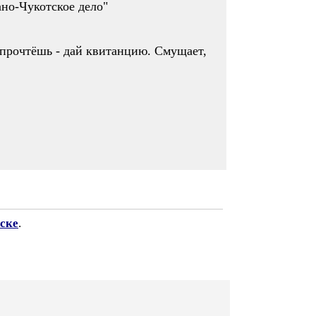
но-Чукотское дело"
и прочтёшь - дай квитанцию. Смущает,
ске
.