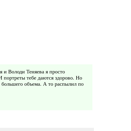
я и Володи Теняева я просто
И портреты тебе даются здорово. Но
е большего объема. А то распылил по