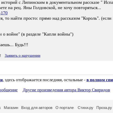
 историй с Липинским в документальном рассказе " Испа
ете на рец. Яны Голдовской, не хочу повторяться...
-170
ся, то найти просто: прямо над рассказом "Король". (есл
и о войне" (в разделе "Капли войны")
ешь... Будь!!!
2
Заявить о нарушении
ии
, здесь отображается последняя, остальные -
в полном спи
сообщение
Другие произведения автора Виктор Свиридов
к
Магазин
Вход для авторов
О портале
Стихи.ру
Проза.ру