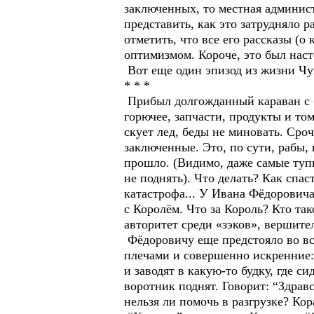
заключенных, то местная админис
представить, как это затрудняло 
отметить, что все его рассказы (
оптимизмом. Короче, это был на
Вот еще один эпизод из жизни Чу
* * *
Прибыл долгожданный караван с б
горючее, запчасти, продукты и том
скует лед, беды не миновать. Сроч
заключенные. Это, по сути, рабы,
прошло. (Видимо, даже самые туп
не поднять). Что делать? Как спас
катастрофа... У Ивана Фёдорович
с Королём. Что за Король? Кто так
авторитет среди «зэков», вершите
Фёдоровичу еще предстояло во все
плечами и совершенно искренние: 
и заводят в какую-то будку, где с
воротник поднят. Говорит: “Здравс
нельзя ли помочь в разгрузке? Кора