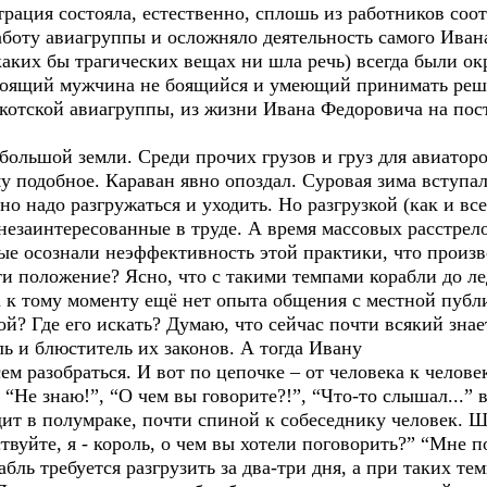
трация состояла, естественно, сплошь из работников со
работу авиагруппы и осложняло деятельность самого Иван
о каких бы трагических вещах ни шла речь) всегда были о
стоящий мужчина не боящийся и умеющий принимать реш
котской авиагруппы, из жизни Ивана Федоровича на пос
ольшой земли. Среди прочих грузов и груз для авиаторо
у подобное. Караван явно опоздал. Суровая зима вступал
но надо разгружаться и уходить. Но разгрузкой (как и вс
 незаинтересованные в труде. А время массовых расстрел
ые осознали неэффективность этой практики, что произв
ти положение? Ясно, что с такими темпами корабли до лед
а к тому моменту ещё нет опыта общения с местной публ
ой? Где его искать? Думаю, что сейчас почти всякий знае
ль и блюститель их законов. А тогда Ивану
м разобраться. И вот по цепочке – от человека к челове
“Не знаю!”, “О чем вы говорите?!”, “Что-то слышал...” 
идит в полумраке, почти спиной к собеседнику человек. 
твуйте, я - король, о чем вы хотели поговорить?” “Мне 
бль требуется разгрузить за два-три дня, а при таких тем