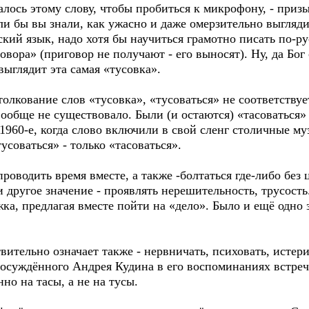
лось этому слову, чтобы пробиться к микрофону, - призыв
ли бы вы знали, как ужасно и даже омерзительно выглядит
кий язык, надо хотя бы научиться грамотно писать по-ру
вора» (приговор не получают - его выносят). Ну, да Бог
выглядит эта самая «тусовка».
 толкование слов «тусовка», «тусоваться» не соответству
вообще не существовало. Были (и остаются) «тасоваться»
1960-е, когда слово включили в свой сленг столичные му
усоваться» - только «тасоваться».
проводить время вместе, а также -болтаться где-либо без 
и другое значение - проявлять нерешительность, трусость.
ка, предлагая вместе пойти на «дело». Было и ещё одно 
вительно означает также - нервничать, психовать, истер
 осуждённого Андрея Кудина в его воспоминаниях встреч
но на тасы, а не на тусы.