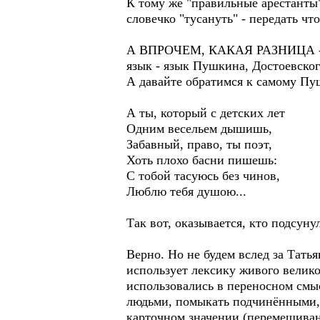
К тому же "правильные арестанты
словечко "тусануть" - передать что
А ВПРОЧЕМ, КАКАЯ РАЗНИЦА - «Т
язык - язык Пушкина, Достоевског
А давайте обратимся к самому Пу
А ты, который с детских лет
Одним весельем дышишь,
Забавный, право, ты поэт,
Хоть плохо басни пишешь:
С тобой тасуюсь без чинов,
Люблю тебя душою...
Так вот, оказывается, кто подсун
Верно. Но не будем вслед за Тат
использует лексику живого велико
использовались в переносном смы
людьми, помыкать подчинёнными, с
карточном значении (перемешивани