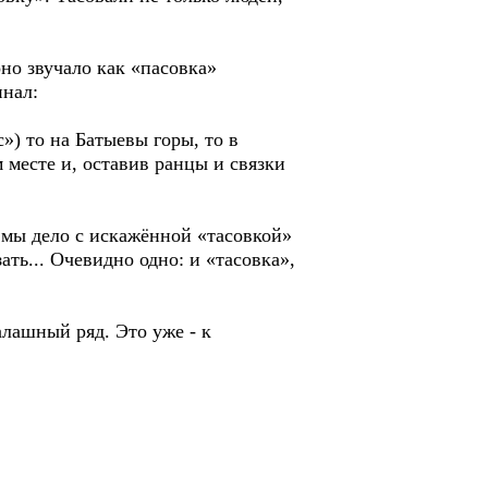
но звучало как «пасовка»
инал:
») то на Батыевы горы, то в
 месте и, оставив ранцы и связки
 мы дело с искажённой «тасовкой»
ть... Очевидно одно: и «тасовка»,
алашный ряд. Это уже - к