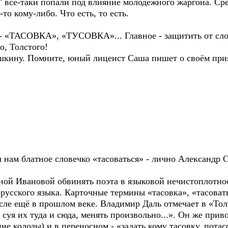
" всё-таки попали под влияние молодёжного жаргона. Ср
-то кому-либо. Что есть, то есть.
АСОВКА», «ТУСОВКА»... Главное - защитить от слов
о, Толстого!
шкину. Помните, юный лицеист Саша пишет о своём при
ул нам блатное словечко «тасоваться» - лично Александр 
ьяной Ивановой обвинять поэта в языковой нечистоплотн
русского языка. Карточные термины «тасовка», «тасоват
сле ещё в прошлом веке. Владимир Даль отмечает в «Тол
уя их туда и сюда, менять произвольно...». Он же приво
е колоды) и в переносном - «задать кому тасовку, потас