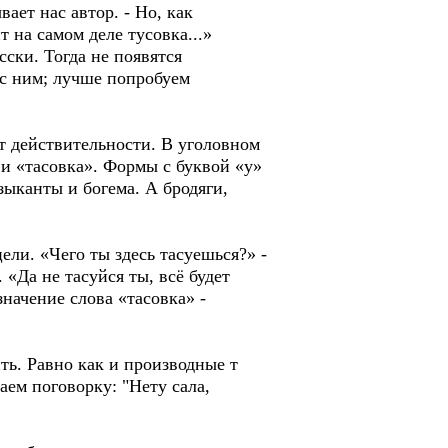
ает нас автор. - Но, как
 на самом деле тусовка...»
сски. Тогда не появятся
 с ним; лучше попробуем
ет действительности. В уголовном
 и «тасовка». Формы с буквой «у»
зыканты и богема. А бродяги,
цели. «Чего ты здесь тасуешься?» -
 «Да не тасуйся ты, всё будет
значение слова «тасовка» -
ить. Равно как и производные т
аем поговорку: "Нету сала,