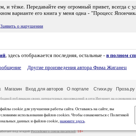
м, и тёзке. Передавайте ему огромный привет, всегда с у
ном варианте его книга у меня одна - "Процесс Япончика
Заявить о нарушении
зий
, здесь отображается последняя, остальные -
в полном сп
сообщение
Другие произведения автора Фима Жиганец
к
Магазин
Вход для авторов
О портале
Стихи.ру
Проза.ру
ободной публикации своих литературных произведений в сети Интернет на основании
по
ся
законом
. Перепечатка произведений возможна только с согласия его автора, к котором
ры несут самостоятельно на основании
правил публикации
и
законодательства Российско
айлы cookie для улучшения работы сайта. Оставаясь на сайте, вы
ональных данных
. Вы также можете посмотреть более подробную
информацию о портал
условиями использования файлов cookies. Чтобы ознакомиться с Политикой
тысяч посетителей, которые в общей сумме просматривают более полумиллиона страниц 
ональных данных и файлов cookie,
нажмите здесь
.
афе указано по две цифры: количество просмотров и количество посетителей.
работает под эгидой
Российского союза писателей
.
18+