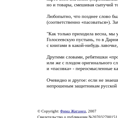
но и товары, смешивая сыпучий то
Любопытно, что позднее слово был
(соответственно «пасоваться»). 
"Как только приходила весна, мы 
Голосеевскую пустынь, то в Дарни
с книгами в какой-нибудь лавочке,
Другими словами, ребятишки «про
или же с плодом оригинального сл
и «пасовка» - переосмысленные к
Очевидно и другое: если не знаеш
непрошеным защитникам русской 
© Copyright:
Фима Жиганец
, 2007
Свидетельство о публикации №20703270015