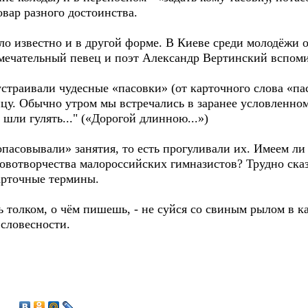
вар разного достоинства.
о известно и в другой форме. В Киеве среди молодёжи о
Замечательный певец и поэт Александр Вертинский вспом
устраивали чудесные «пасовки» (от карточного слова «пас
цу. Обычно утром мы встречались в заранее условленном
 шли гулять..." («Дорогой длинною...»)
пасовывали» занятия, то есть прогуливали их. Имеем ли
овотворчества малороссийских гимназистов? Трудно сказа
арточные термины.
ь толком, о чём пишешь, - не суйся со свиным рылом в к
словесности.
1