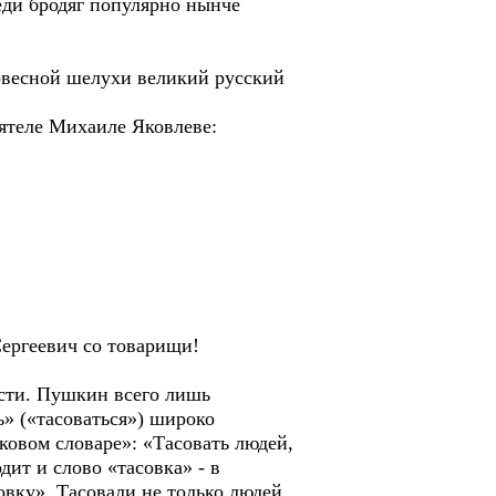
еди бродяг популярно нынче
есной шелухи великий русский
ятеле Михаиле Яковлеве:
Сергеевич со товарищи!
ости. Пушкин всего лишь
ь» («тасоваться») широко
ковом словаре»: «Тасовать людей,
дит и слово «тасовка» - в
овку». Тасовали не только людей,