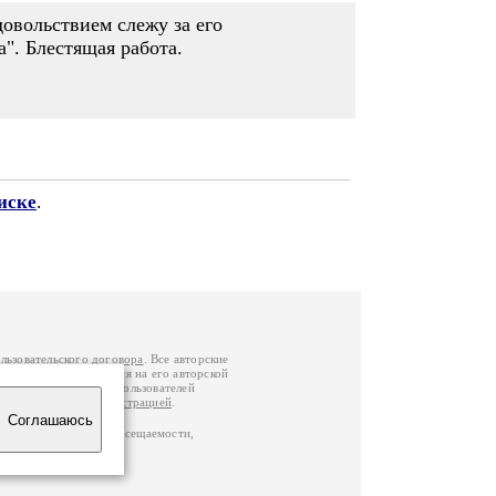
довольствием слежу за его
". Блестящая работа.
иске
.
льзовательского договора
. Все авторские
у вы можете обратиться на его авторской
й Федерации
. Данные пользователей
е
и
связаться с администрацией
.
Соглашаюсь
по данным счетчика посещаемости,