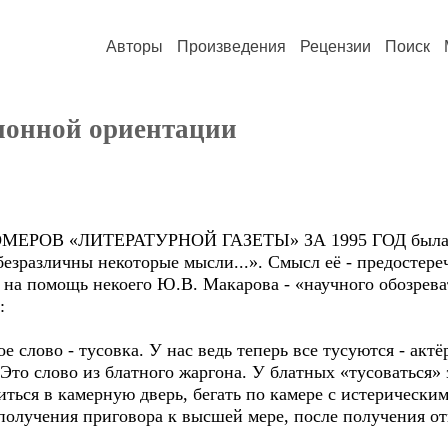
Авторы
Произведения
Рецензии
Поиск
онной ориентации
РОВ «ЛИТЕРАТУРНОЙ ГАЗЕТЫ» ЗА 1995 ГОД была оп
езразличны некоторые мысли...». Смысл её - предостере
на помощь некоего Ю.В. Макарова - «научного обозреват
:
 слово - тусовка. У нас ведь теперь все тусуются - акт
Это слово из блатного жаргона. У блатных «тусоваться» 
миться в камерную дверь, бегать по камере с истерическ
получения приговора к высшей мере, после получения от