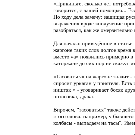
«Прикиньте, сколько лет потребова
говорится, с вашей помощью... Ес
По ходу дела замечу: защищая русс
выражения вроде «получение приго
разобраться, как же омерзительно 
Для начала: приведённое в статье
жаргоне таких слов долгое время 
вместо «а» появились примерно в 
каторжане до сих пор не скажут «т
«Тасоваться» на жаргоне значит - 
спросит уркаган у приятеля. Есть 
ништяк!» - уговаривает босяк друж
потасовка, драка.
Впрочем, "тасоваться" также дейст
этого слова. например, у бывшего
колбасы - выпадаем на тасы". Имен