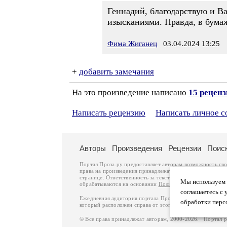
Геннадий, благодарствую и Ва
изысканиями. Правда, в бумаж
Фима Жиганец
03.04.2024 13:25
+
добавить замечания
На это произведение написано
15 рецен
Написать рецензию
Написать личное 
Авторы
Произведения
Рецензии
Поис
Портал Проза.ру предоставляет авторам возможность св
права на произведения принадлежат авторам и охраняют
странице. Ответственность за тексты произведений авто
Мы используем ф
обрабатываются на основании
Политики обработки перс
соглашаетесь с 
Ежедневная аудитория портала Проза.ру – порядка 100 
обработки перс
который расположен справа от этого текста. В каждой гр
© Все права принадлежат авторам, 2000-2026. Портал 