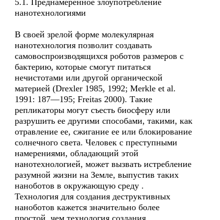
5.1. Преднамеренное злоупотребление
нанотехнологиями
В своей зрелой форме молекулярная
нанотехнология позволит создавать
самовоспроизводящихся роботов размеров с
бактерию, которые смогут питаться
нечистотами или другой органической
материей (Drexler 1985, 1992; Merkle et al.
1991: 187—195; Freitas 2000). Такие
репликаторы могут съесть биосферу или
разрушить ее другими способами, такими, как
отравление ее, сжигание ее или блокирование
солнечного света. Человек с преступными
намерениями, обладающий этой
нанотехнологией, может вызвать истребление
разумной жизни на Земле, выпустив таких
наноботов в окружающую среду .
Технология для создания деструктивных
наноботов кажется значительно более
простой, чем технология создания