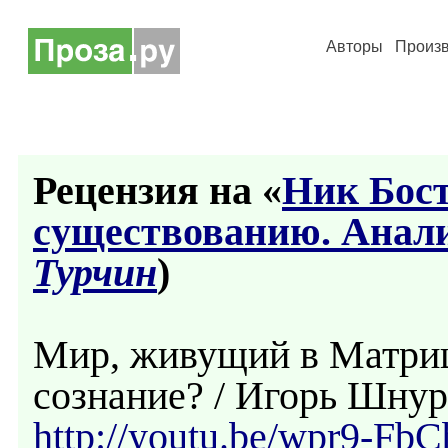
Авторы
Произ
Рецензия на «
Ник Бост
cуществованию. Анали
Турчин
)
Мир, живущий в Матриц
сознание? / Игорь Шну
http://youtu.be/wpr9-Fb