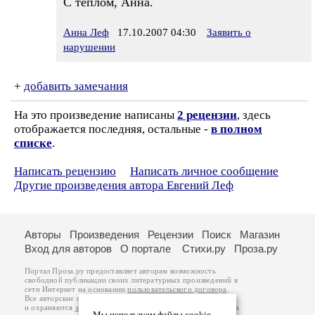
С теплом, Анна.
Анна Леф
17.10.2007 04:30
Заявить о
нарушении
+
добавить замечания
На это произведение написаны
2 рецензии
, здесь
отображается последняя, остальные -
в полном
списке
.
Написать рецензию
Написать личное сообщение
Другие произведения автора Евгений Леф
Авторы
Произведения
Рецензии
Поиск
Магазин
Вход для авторов
О портале
Стихи.ру
Проза.ру
Портал Проза.ру предоставляет авторам возможность
свободной публикации своих литературных произведений в
сети Интернет на основании
пользовательского договора
.
Все авторские права на произведения принадлежат авторам
и охраняются
законом
. Перепечатка произведений возможна