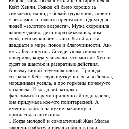
Короче, жила-была в столице Онтарио некая
Кейт Хенли. Годков ей было хорошо за
семьдесят, на вид - божий одуванчик, словно
с рекламного плаката престижного дома для
людей «золотого возраста». Мужа схоронила
давным-давно, дети поразъезжались, дом
свой, пенсия капает, - жить бы ей до ста
двадцати в мире, покое и благочинности. Ан-
нет... Бес попутал. Соседи ушам своим не
поверили, когда услыхали, что миссис Хенли
судят за шантаж и развратные действия.
А всему виной неуемная плоть. Природа
сыграла с Кейт злую шутку: волосы выбелила,
морщинами усеяла, а про гормоны почему-то
позабыла. И когда вибраторы с
фаллоимитаторами прилично ей поднадоели,
она придумала кое-что поинтересней. А
именно: забила на кухне раковину, и
пригласила сантехника.
...Когда молодой и симпатичный Жан Милье
закончил работу, и начал собирать свои