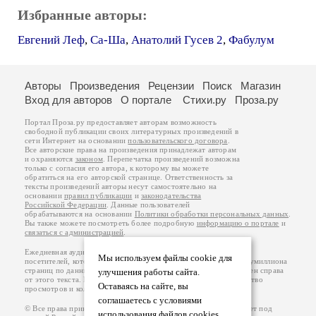
Избранные авторы:
Евгений Леф
,
Са-Ша
,
Анатолий Гусев 2
,
Фабулум
Авторы
Произведения
Рецензии
Поиск
Магазин
Вход для авторов
О портале
Стихи.ру
Проза.ру
Портал Проза.ру предоставляет авторам возможность
свободной публикации своих литературных произведений в
сети Интернет на основании
пользовательского договора
.
Все авторские права на произведения принадлежат авторам
и охраняются
законом
. Перепечатка произведений возможна
только с согласия его автора, к которому вы можете
обратиться на его авторской странице. Ответственность за
тексты произведений авторы несут самостоятельно на
основании
правил публикации
и
законодательства
Российской Федерации
. Данные пользователей
обрабатываются на основании
Политики обработки персональных данных
.
Вы также можете посмотреть более подробную
информацию о портале
и
связаться с администрацией
.
Ежедневная аудитория портала Проза.ру – порядка 100 тысяч
Мы используем файлы cookie для
посетителей, которые в общей сумме просматривают более полумиллиона
страниц по данным счетчика посещаемости, который расположен справа
улучшения работы сайта.
от этого текста. В каждой графе указано по две цифры: количество
Оставаясь на сайте, вы
просмотров и количество посетителей.
соглашаетесь с условиями
© Все права принадлежат авторам, 2000-2026. Портал работает под
использования файлов cookies.