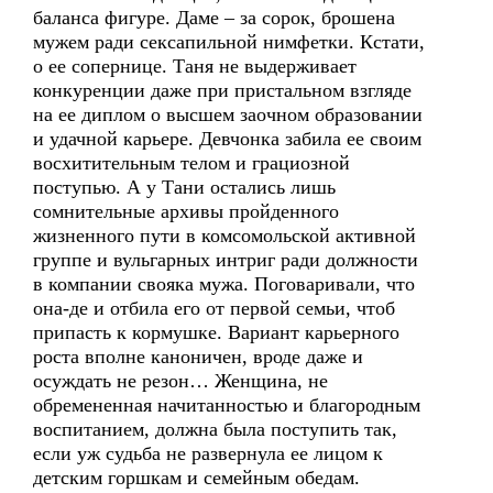
баланса фигуре. Даме – за сорок, брошена
мужем ради сексапильной нимфетки. Кстати,
о ее сопернице. Таня не выдерживает
конкуренции даже при пристальном взгляде
на ее диплом о высшем заочном образовании
и удачной карьере. Девчонка забила ее своим
восхитительным телом и грациозной
поступью. А у Тани остались лишь
сомнительные архивы пройденного
жизненного пути в комсомольской активной
группе и вульгарных интриг ради должности
в компании свояка мужа. Поговаривали, что
она-де и отбила его от первой семьи, чтоб
припасть к кормушке. Вариант карьерного
роста вполне каноничен, вроде даже и
осуждать не резон… Женщина, не
обремененная начитанностью и благородным
воспитанием, должна была поступить так,
если уж судьба не развернула ее лицом к
детским горшкам и семейным обедам.