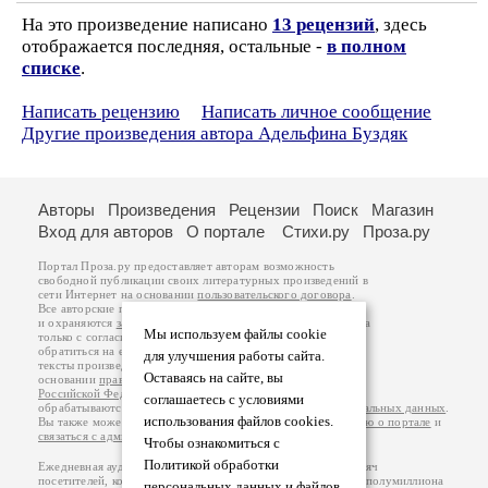
На это произведение написано
13 рецензий
, здесь
отображается последняя, остальные -
в полном
списке
.
Написать рецензию
Написать личное сообщение
Другие произведения автора Адельфина Буздяк
Авторы
Произведения
Рецензии
Поиск
Магазин
Вход для авторов
О портале
Стихи.ру
Проза.ру
Портал Проза.ру предоставляет авторам возможность
свободной публикации своих литературных произведений в
сети Интернет на основании
пользовательского договора
.
Все авторские права на произведения принадлежат авторам
и охраняются
законом
. Перепечатка произведений возможна
Мы используем файлы cookie
только с согласия его автора, к которому вы можете
обратиться на его авторской странице. Ответственность за
для улучшения работы сайта.
тексты произведений авторы несут самостоятельно на
Оставаясь на сайте, вы
основании
правил публикации
и
законодательства
Российской Федерации
. Данные пользователей
соглашаетесь с условиями
обрабатываются на основании
Политики обработки персональных данных
.
использования файлов cookies.
Вы также можете посмотреть более подробную
информацию о портале
и
связаться с администрацией
.
Чтобы ознакомиться с
Политикой обработки
Ежедневная аудитория портала Проза.ру – порядка 100 тысяч
посетителей, которые в общей сумме просматривают более полумиллиона
персональных данных и файлов