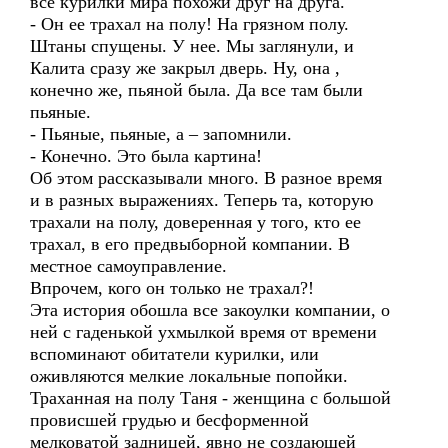
все курилки мира похожи друг на друга.
- Он ее трахал на полу! На грязном полу.
Штаны спущены. У нее. Мы заглянули, и
Калита сразу же закрыл дверь. Ну, она ,
конечно же, пьяной была. Да все там были
пьяные.
- Пьяные, пьяные, а – запомнили.
- Конечно. Это была картина!
Об этом рассказывали много. В разное время
и в разных выражениях. Теперь та, которую
трахали на полу, доверенная у того, кто ее
трахал, в его предвыборной компании. В
местное самоуправление.
Впрочем, кого он только не трахал?!
Эта история обошла все закоулки компании, о
ней с гаденькой ухмылкой время от времени
вспоминают обитатели курилки, или
оживляются мелкие локальные попойки.
Траханная на полу Таня - женщина с большой
провисшей грудью и бесформенной
мелковатой задницей, явно не создающей