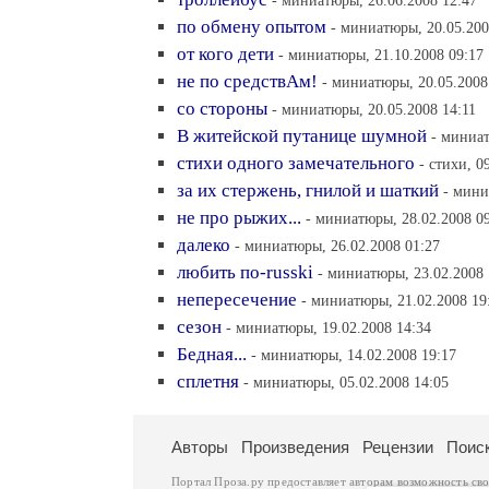
- миниатюры, 26.06.2008 12:47
по обмену опытом
- миниатюры, 20.05.200
от кого дети
- миниатюры, 21.10.2008 09:17
не по средствАм!
- миниатюры, 20.05.2008
со стороны
- миниатюры, 20.05.2008 14:11
В житейской путанице шумной
- миниат
стихи одного замечательного
- стихи, 0
за их стержень, гнилой и шаткий
- мини
не про рыжих...
- миниатюры, 28.02.2008 0
далеко
- миниатюры, 26.02.2008 01:27
любить по-russki
- миниатюры, 23.02.2008 
непересечение
- миниатюры, 21.02.2008 19
сезон
- миниатюры, 19.02.2008 14:34
Бедная...
- миниатюры, 14.02.2008 19:17
сплетня
- миниатюры, 05.02.2008 14:05
Авторы
Произведения
Рецензии
Поис
Портал Проза.ру предоставляет авторам возможность св