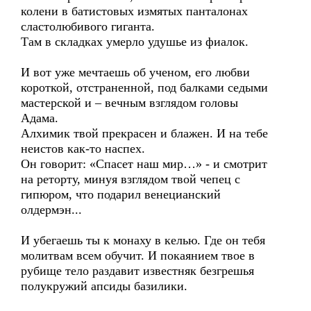
колени в батистовых измятых панталонах
сластолюбивого гиганта.
Там в складках умерло удушье из фиалок.
И вот уже мечтаешь об ученом, его любви
короткой, отстраненной, под балками седыми
мастерской и – вечным взглядом головы
Адама.
Алхимик твой прекрасен и блажен. И на тебе
неистов как-то наспех.
Он говорит: «Спасет наш мир…» - и смотрит
на реторту, минуя взглядом твой чепец с
гипюром, что подарил венецианский
олдермэн...
И убегаешь ты к монаху в келью. Где он тебя
молитвам всем обучит. И покаянием твое в
рубище тело раздавит известняк безгрешья
полукружий апсиды базилики.