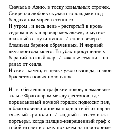
Сначала в Азию, в тоску ковыльных строчек.
Свирепая любовь скуластого владыки под
балдахином марева степного.
И утром , и весь день - растертый в кровь
седлом шелк шаровар меж ляжек, и мутно-
влажный от пути пупок. И снова вечер с
блеяньем баранов обреченных. И жирный
вкус монгола моего. В губах прокушенных
бараний потный жар. И жженье семени – на
ранах от седла.
И свист камчи, и щель чужого взгляда, и звон
браслетов новых полонянок.
И ты сбегаешь в графские покои, в эмалевые
залы с Фрагонаром между фестонов, где
порцелановый ночной горшок подносит паж,
в благоговеньи липком подняв твой из парчи
тяжелый кринолин. И жадный глаз его из-за
портьеры, когда изящно-извращенный граф с
тобой играет в ложе, похожем на просторные