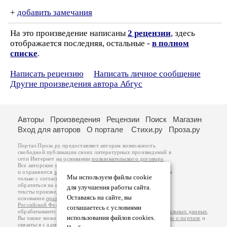
+
добавить замечания
На это произведение написаны
2 рецензии
, здесь
отображается последняя, остальные -
в полном
списке
.
Написать рецензию
Написать личное сообщение
Другие произведения автора Абгус
Авторы
Произведения
Рецензии
Поиск
Магазин
Вход для авторов
О портале
Стихи.ру
Проза.ру
Портал Проза.ру предоставляет авторам возможность
свободной публикации своих литературных произведений в
сети Интернет на основании
пользовательского договора
.
Все авторские права на произведения принадлежат авторам
и охраняются
законом
. Перепечатка произведений возможна
Мы используем файлы cookie
только с согласия его автора, к которому вы можете
обратиться на его авторской странице. Ответственность за
для улучшения работы сайта.
тексты произведений авторы несут самостоятельно на
Оставаясь на сайте, вы
основании
правил публикации
и
законодательства
Российской Федерации
. Данные пользователей
соглашаетесь с условиями
обрабатываются на основании
Политики обработки персональных данных
.
использования файлов cookies.
Вы также можете посмотреть более подробную
информацию о портале
и
связаться с администрацией
.