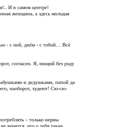
я!.. И в самом центре!
ная женщина, а здесь молодая
ю - с ней, днём - с тобой… Всё
рот, согласен. Я, нищий без роду
бабушками и дедушками, папой да
его, наоборот, худеют! Сю-сю-
потреблять – только нервы
е верится, что у тебя такие