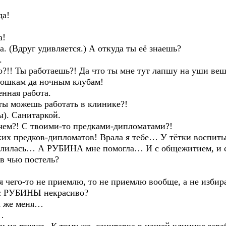
да!
а!
 (Вдруг удивляется.) А откуда ты её знаешь?
.
 Ты работаешь?! Да что ты мне тут лапшу на уши веша
иношкам да ночным клубам!
нная работа.
ы можешь работать в клинике?!
). Санитаркой.
чем?! С твоими-то предками-дипломатами?!
ких предков-дипломатов! Врала я тебе… У тётки воспиты
валилась… А РУБИНА мне помогла… И с общежитием, и с 
в чью постель?
чего-то не приемлю, то не приемлю вообще, а не избира
а с РУБИНЫ некрасиво?
а же меня…
…