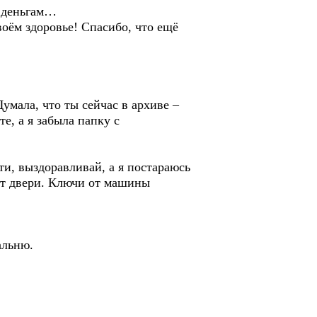
 деньгам…
воём здоровье! Спасибо, что ещё
умала, что ты сейчас в архиве –
е, а я забыла папку с
и, выздоравливай, а я постараюсь
 от двери. Ключи от машины
альню.