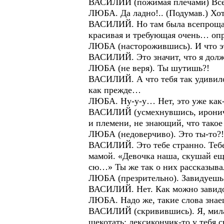
ВАСИЛИЙ (пожимая плечами) Всё
ЛЮБА. Да ладно!.. (Подумав.) Хотя
ВАСИЛИЙ. Но там была всепрощаю
красивая и требующая очень… оп
ЛЮБА (насторожившись). И что э
ВАСИЛИЙ. Это значит, что я дол
ЛЮБА (не веря). Ты шутишь?!
ВАСИЛИЙ. А что тебя так удивило?
как прежде…
ЛЮБА. Ну-у-у… Нет, это уже как-
ВАСИЛИЙ (усмехнувшись, иронично)
и племени, не знающий, что тако
ЛЮБА (недоверчиво). Это ты-то?
ВАСИЛИЙ. Это тебе странно. Тебе
мамой. «Девочка наша, скушай ещё
сю…» Ты же так о них рассказыва
ЛЮБА (презрительно). Завидуеш
ВАСИЛИЙ. Нет. Как можно завид
ЛЮБА. Надо же, такие слова знае
ВАСИЛИЙ (скривившись). Я, милая
щекотать: лексикончик-то у тебя 