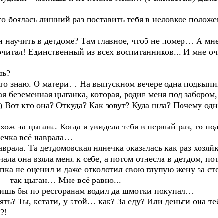
о боялась лишний раз поставить тебя в неловкое положе
научить в детдоме? Там главное, чтоб не помер… А мне 
итал! Единственный из всех воспитанников... И мне оче
шь?
о знаю. О матери… На выпускном вечере одна подвыпивш
ая беременная цыганка, которая, родив меня под забором,
) Вот кто она? Откуда? Как зовут? Куда шла? Почему одн
ож на цыгана. Когда я увидела тебя в первый раз, то п
нечка всё наврала…
рала. Та детдомовская нянечка оказалась как раз хозяйк
чала она взяла меня к себе, а потом отнесла в детдом, п
упка не оценил и даже отколотил свою глупую жену за ст
– так цыган… Мне всё равно...
ишь бы по ресторанам водил да шмотки покупал…
ть? Ты, кстати, у этой… как? За еду? Или деньги она те
?!