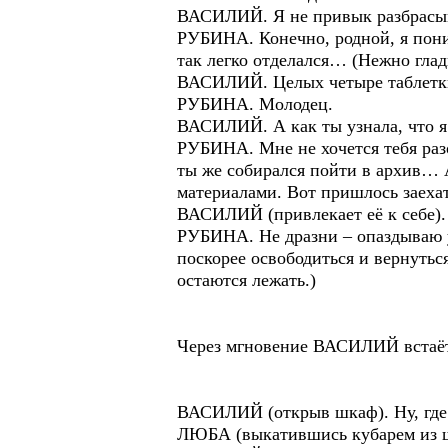
ВАСИЛИЙ. Я не привык разбрасыв
РУБИНА. Конечно, родной, я поним
так легко отделался… (Нежно глади
ВАСИЛИЙ. Целых четыре таблетк
РУБИНА. Молодец.
ВАСИЛИЙ. А как ты узнала, что я
РУБИНА. Мне не хочется тебя разо
ты же собирался пойти в архив… А
материалами. Вот пришлось заех
ВАСИЛИЙ (привлекает её к себе).
РУБИНА. Не дразни – опаздываю у
поскорее освободиться и вернутьс
остаются лежать.)
Через мгновение ВАСИЛИЙ встаёт, 
ВАСИЛИЙ (открыв шкаф). Ну, где
ЛЮБА (выкатившись кубарем из шк