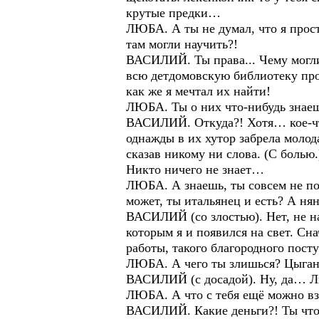
крутые предки…
ЛЮБА. А ты не думал, что я прост
там могли научить?!
ВАСИЛИЙ. Ты права... Чему могли 
всю детдомовскую библиотеку проч
как же я мечтал их найти!
ЛЮБА. Ты о них что-нибудь знае
ВАСИЛИЙ. Откуда?! Хотя… кое-чт
однажды в их хутор забрела молод
сказав никому ни слова. (С болью.
Никто ничего не знает…
ЛЮБА. А знаешь, ты совсем не пох
может, ты итальянец и есть? А ня
ВАСИЛИЙ (со злостью). Нет, не нав
которым я и появился на свет. Сна
работы, такого благородного пост
ЛЮБА. А чего ты злишься? Цыган 
ВАСИЛИЙ (с досадой). Ну, да… Л
ЛЮБА. А что с тебя ещё можно взя
ВАСИЛИЙ. Какие деньги?! Ты что