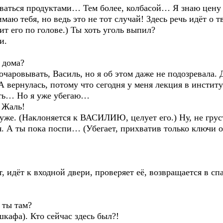
аться продуктами… Тем более, колбасой… Я знаю цену
аю тебя, но ведь это не тот случай! Здесь речь идёт о т
т его по голове.) Ты хоть уголь выпил?
и.
 дома?
чаровывать, Василь, но я об этом даже не подозревала. Д
 вернулась, потому что сегодня у меня лекция в институт
ать… Но я уже убегаю…
 Жаль!
же. (Наклоняется к ВАСИЛИЮ, целует его.) Ну, не груст
я. А ты пока поспи… (Убегает, прихватив только ключи
идёт к входной двери, проверяет её, возвращается в сп
 ты там?
афа). Кто сейчас здесь был?!