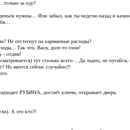
 только за еду?
деньги нужны… Или забыл, как ты неделю назад в казино
ебя…
и? Не отстегнут на карманные расходы?
ды... Так что, Вася, долг-то гони!
 - отдам!
осматривается) тут столько всего… Да ладно, не пугайся
т? Не явится сейчас случайно?!
ого.
подходит РУБИНА, достаёт ключи, открывает дверь.
и). А это кто?!