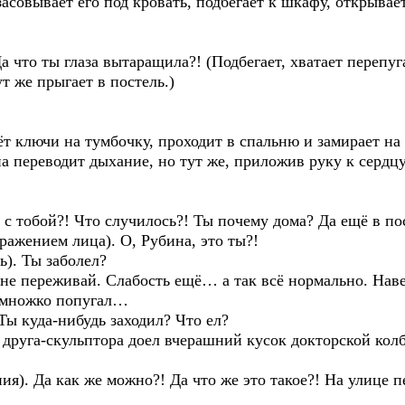
овывает его под кровать, подбегает к шкафу, открывает
 что ты глаза вытаращила?! (Подбегает, хватает перепу
ут же прыгает в постель.)
 ключи на тумбочку, проходит в спальню и замирает на м
на переводит дыхание, но тут же, приложив руку к серд
с тобой?! Что случилось?! Ты почему дома? Да ещё в по
жением лица). О, Рубина, это ты?!
). Ты заболел?
не переживай. Слабость ещё… а так всё нормально. Нав
немножко попугал…
ы куда-нибудь заходил? Что ел?
друга-скульптора доел вчерашний кусок докторской кол
я). Да как же можно?! Да что же это такое?! На улице п