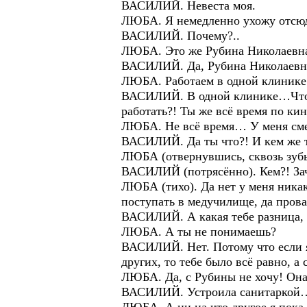
ВАСИЛИЙ. Невеста моя.
ЛЮБА. Я немедленно ухожу отсю
ВАСИЛИЙ. Почему?..
ЛЮБА. Это же Рубина Николаевн
ВАСИЛИЙ. Да, Рубина Николаевна.
ЛЮБА. Работаем в одной клинике
ВАСИЛИЙ. В одной клинике…Что?!!
работать?! Ты же всё время по к
ЛЮБА. Не всё время… У меня сме
ВАСИЛИЙ. Да ты что?! И кем же т
ЛЮБА (отвернувшись, сквозь зубы
ВАСИЛИЙ (потрясённо). Кем?! За
ЛЮБА (тихо). Да нет у меня ника
поступать в медучилище, да про
ВАСИЛИЙ. А какая тебе разница, 
ЛЮБА. А ты не понимаешь?
ВАСИЛИЙ. Нет. Потому что если я 
других, то тебе было всё равно, 
ЛЮБА. Да, с Рубины не хочу! Он
ВАСИЛИЙ. Устроила санитаркой