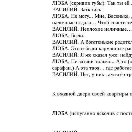
ЛЮБА (скривив губы). Так ты её…
ВАСИЛИЙ. Заткнись!
ЛЮБА. Не могу... Мне, Васенька, 
наличные отдала… Чтоб спасти т
ВАСИЛИЙ. Неплохие наличные…
ЛЮБА. Были.
ВАСИЛИЙ. А богатенькие родител
ЛЮБА. Это и были карманные расхо
ВАСИЛИЙ. Я же сказал уже: найду
ЛЮБА. Не затяни только... А то (
сарафан.) А эта твоя… где работае
ВАСИЛИЙ. Нет, у них там всё стр
К входной двери своей квартиры 
ЛЮБА (испуганно вскочив с постел