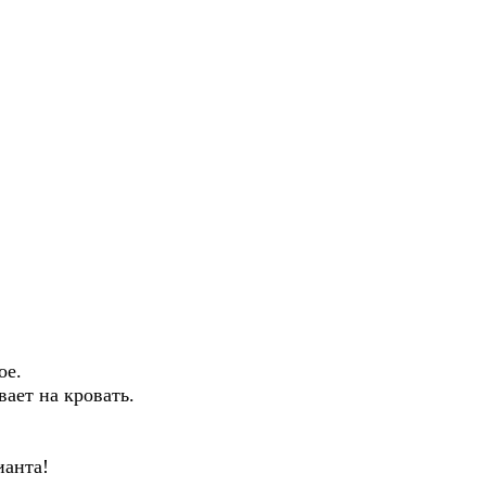
ое.
ает на кровать.
ианта!