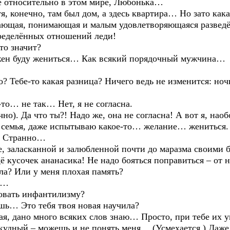
 относительно в этом мире, Любонька…
, конечно, там был дом, а здесь квартира… Но зато кака
щая, понимающая и малым удовлетворяющаяся разведён
ределённых отношений леди!
то значит?
жен буду жениться… Как всякий порядочный мужчина…
 Тебе-то какая разница? Ничего ведь не изменится: ночь
то… не так… Нет, я не согласна.
. Да что ты?! Надо же, она не согласна! А вот я, наобо
е семья, даже испытываю какое-то… желание… жениться.
! Странно…
, заласканной и залюбленной почти до маразма своими 
 кусочек ананасика! Не надо бояться поправиться – от н
ла? Или у меня плохая память?
ь…
овать инфантилизму?
шь… Это тебя твоя новая научила?
, дано много всяких слов знаю… Просто, при тебе их у
скудный – можешь и не понять меня… (Усмехается.) Даже н