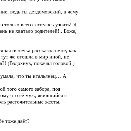
ние, ведь ты детдомовский, а чему
столько всего хотелось узнать! Я
нь не хватало родителей!.. Боже,
ая нянечка рассказала мне, как
 тут же отошла в мир иной, не
а?! (Вздохнув, покачал головой.)
одумала, что ты итальянец… А
ой того самого забора, под
отому что её муж, явившийся с
оль расточительные жесты.
бе тоже даёт?