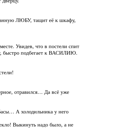
 дверцу.
ганную ЛЮБУ, тащит её к шкафу,
есте. Увидев, что в постели спит
цу, быстро подбегает к ВАСИЛИЮ.
стели!
ерное, отравился… Да всё уже
басы… А холодильника у него
екло! Выкинуть надо было, а не