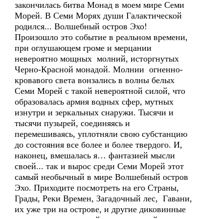
закончилась битва Монад в моем мире Семи
Морей. В Семи Морях души Галактической
родился... Волшебный остров Эхо!
Произошло это событие в реальном времени,
при оглушающем громе и мерцании
невероятно мощных молний, исторгнутых
Черно-Красной монадой. Молнии огненно-
кровавого света вонзались в волны белых
Семи Морей с такой невероятной силой, что
образовалась армия водных сфер, мутных
изнутри и зеркальных снаружи. Тысячи и
тысячи пузырей, соединяясь и
перемешиваясь, уплотняли свою субстанцию
до состояния все более и более твердого. И,
наконец, вмешалась я… фантазией мысли
своей... так и вырос среди Семи Морей этот
самый необычный в мире Волшебный остров
Эхо. Приходите посмотреть на его Страны,
Грады, Реки Времен, Загадочный лес, Гавани,
их уже три на острове, и другие диковинные