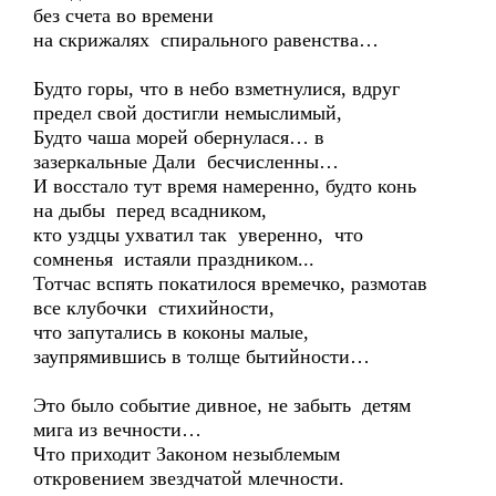
без счета во времени
на скрижалях спирального равенства…
Будто горы, что в небо взметнулися, вдруг
предел свой достигли немыслимый,
Будто чаша морей обернулася… в
зазеркальные Дали бесчисленны…
И восстало тут время намеренно, будто конь
на дыбы перед всадником,
кто уздцы ухватил так уверенно, что
сомненья истаяли праздником...
Тотчас вспять покатилося времечко, размотав
все клубочки стихийности,
что запутались в коконы малые,
заупрямившись в толще бытийности…
Это было событие дивное, не забыть детям
мига из вечности…
Что приходит Законом незыблемым
откровением звездчатой млечности.