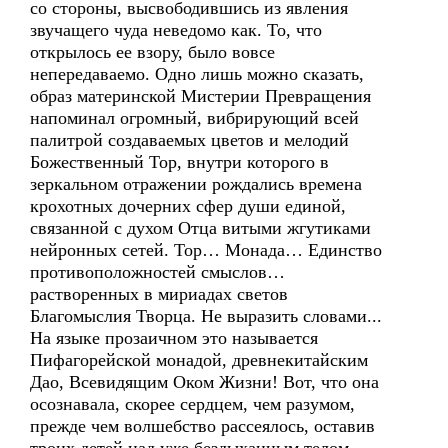
со стороны, высвободившись из явления
звучащего чуда неведомо как. То, что
открылось ее взору, было вовсе
непередаваемо. Одно лишь можно сказать,
образ материнской Мистерии Превращения
напоминал огромный, вибрирующий всей
палитрой создаваемых цветов и мелодий
Божественный Тор, внутри которого в
зеркальном отражении рождались времена
крохотных дочерних сфер души единой,
связанной с духом Отца витыми жгутиками
нейронных сетей. Тор… Монада… Единство
противоположностей смыслов…
растворенных в мириадах светов
Благомыслия Творца. Не выразить словами...
На языке прозаичном это называется
Пифагорейской монадой, древнекитайским
Дао, Всевидящим Оком Жизни! Вот, что она
осознавала, скорее сердцем, чем разумом,
прежде чем волшебство рассеялось, оставив