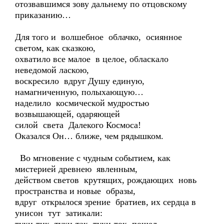
отозвавшимся зову дальнему по отцовскому
приказанию…
Для того и волшебное облачко, осиянное
светом, как сказкою,
охватило все малое в целое, обласкало
неведомой ласкою,
воскресило вдруг Душу единую,
намагниченную, полыхающую…
наделило космической мудростью
возвышающей, одаряющей
силой света Далекого Космоса!
Оказался Он… ближе, чем рядышком.
Во мгновение с чудным событием, как
мистерией древнею явленным,
действом светов крутящих, рождающих новь
пространства и новые образы,
вдруг открылося зрение братиев, их сердца в
унисон тут затикали: