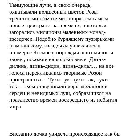
Танцующие лучи, в свою очередь,
охватывали волшебный цветок Розы
трепетными объятиями, творя тем самым
новые пространства-времени, в которых
загорались миллионы маленьких монад-
звездочек. Подобно бурлящему пузырьками
шампанскому, звездочки увлекались в
иномерье Космоса, порождая эоны миров и
звоны, похожие на колокольные. Дзинь-
дилинь, дзинь-дидон, дзинь-дилал… на все
голоса перекликались творимые Розой
пространства… Туки-тук, туки-так, туки-
ток… эхом отзвучивали хоры миллионов
сердец и невидимых душ, собравшихся на
празднество времен воскресшего из небытия
мира.
Внезапно дочка увидела происходящее как бы