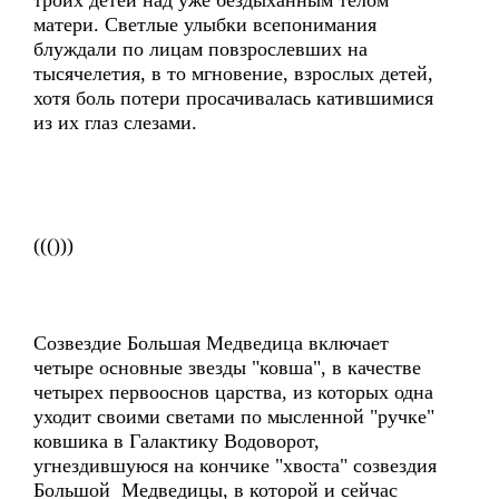
троих детей над уже бездыханным телом
матери. Светлые улыбки всепонимания
блуждали по лицам повзрослевших на
тысячелетия, в то мгновение, взрослых детей,
хотя боль потери просачивалась катившимися
из их глаз слезами.
((()))
Созвездие Большая Медведица включает
четыре основные звезды "ковша", в качестве
четырех первооснов царства, из которых одна
уходит своими светами по мысленной "ручке"
ковшика в Галактику Водоворот,
угнездившуюся на кончике "хвоста" созвездия
Большой Медведицы, в которой и сейчас