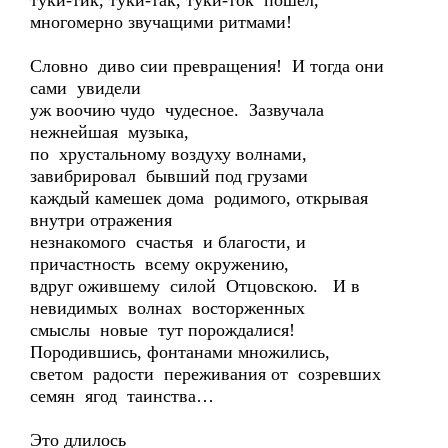
туки-тик, туки-так, туки-ток пошел,
многомерно звучащими ритмами!
Словно диво сии превращения! И тогда они
сами увидели
уж воочию чудо чудесное. Зазвучала
нежнейшая музыка,
по хрустальному воздуху волнами,
завибрировал бывший под грузами
каждый камешек дома родимого, открывая
внутри отражения
незнакомого счастья и благости, и
причастность всему окружению,
вдруг ожившему силой Отцовскою. И в
невидимых волнах восторженных
смыслы новые тут порождалися!
Породившись, фонтанами множились,
светом радости переживания от созревших
семян ягод таинства…
Это длилось