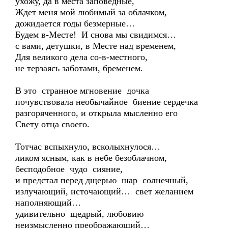
ухожу, да в места заповедные,
Ждет меня мой любимый за облачком,
дожидается годы безмерные…
Будем в-Месте! И снова мы свидимся…
с вами, детушки, в Месте над временем,
Для великого дела со-в-местного,
не терзаясь заботами, бременем.
В это странное мгновение дочка
почувствовала необычайное биение сердечка
разгоряченного, и открыла мысленно его
Свету отца своего.
Тотчас вспыхнуло, всколыхнулося…
ликом ясным, как в небе безоблачном,
бесподобное чудо сияние,
и предстал перед дщерью шар солнечный,
излучающий, источающий… свет желанием
наполняющий…
удивительно щедрый, любовию
неизмысленно преображающий…