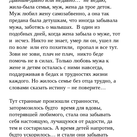
Давным-давно или недавно… не ведаю,
жила-была семья, муж, жена да трое деток.
Муж любил жену самозабвенно, а она так
предана была детушкам, что иногда забывала
мужа, заботясь о малышах. В один из
подобных дней, когда жена забыла о муже, тот
и исчез. Никто не знает, умер ли он, ушел ли
по воле или его похитили, пропал и все тут.
Зови не зови, плач не плач, никто беде
помочь не в силах. Только любовь мужа к
жене и детям осталась с ними навсегда,
поддерживая в бедах и трудностях жизни
каждого. Но жилось семье без отца трудно, а
словами сказать истину – не поверите…
Тут странные произошли странности,
затормозилось будто время для вдовы,
потерявшей любимого, стала она забывать
себя настоящую, лучащуюся от радости, да
тем и состарилась. А время детей напротив,
будто ускорилось… и стали они забывать