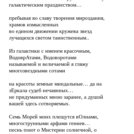
галактическим празднеством…
пребывая во славу творения мироздания,
храмов измысленных
во едином движении кружева звезд
лучащихся светом таинственным..
Из галактики с именем красочным,
ВодоврАтами, Водоворотами
называемой и величаемой я гляжу
многозвездными сотами
на красоты земные миндальные… да на
зЕркала судеб нечаянных…
не придуманных мною заранее, а душой
вашей здесь сотворяемых.
Семь Морей моих плещутся вОлнами,
многострунными арфами гениев…
песнь поют о Мистерии солнечной, о