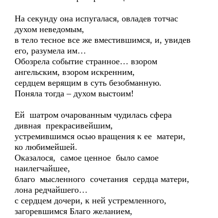
На секунду она испугалася, овладев тотчас
духом неведомым,
в тело тесное все же вместившимся, и, увидев
его, разумела им…
Обозрела событие странное… взором
ангельским, взором искренним,
сердцем верящим в суть безобманную.
Поняла тогда – духом выстоим!
Ей шатром очарованным чудилась сфера
дивная прекрасивейшим,
устремившимся осью вращения к ее матери,
ко любимейшей.
Оказалося, самое ценное было самое
наилегчайшее,
благо мысленного сочетания сердца матери,
лона редчайшего…
с сердцем дочери, к ней устремленного,
загоревшимся Благо желанием,