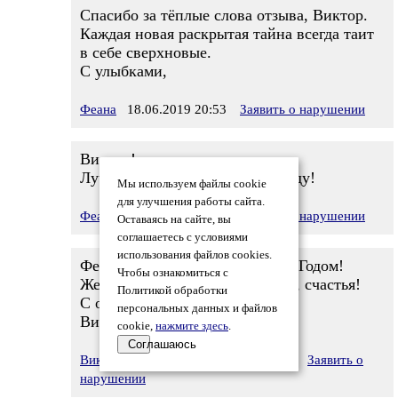
Спасибо за тёплые слова отзыва, Виктор.
Каждая новая раскрытая тайна всегда таит
в себе сверхновые.
С улыбками,
Феана
18.06.2019 20:53
Заявить о нарушении
Виктор!
Лучшие пожелания в Новом году!
Мы используем файлы cookie
для улучшения работы сайта.
Феана
01.01.2020 12:52
Заявить о нарушении
Оставаясь на сайте, вы
соглашаетесь с условиями
использования файлов cookies.
Феана, здравствуйте! С Новым Годом!
Чтобы ознакомиться с
Желаю Вам удач, благополучия, счастья!
Политикой обработки
С огромным уважением
персональных данных и файлов
Виктор
cookie,
нажмите здесь
.
Соглашаюсь
Виктор Ложников
01.01.2020 17:33
Заявить о
нарушении