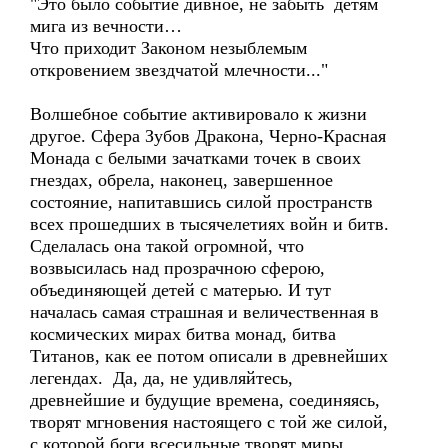
"Это было событие дивное, не забыть детям
мига из вечности…
Что приходит Законом незыблемым
откровением звездчатой млечности..."
Волшебное событие активировало к жизни
другое. Сфера Зубов Дракона, Черно-Красная
Монада с белыми зачатками точек в своих
гнездах, обрела, наконец, завершенное
состояние, напитавшись силой пространств
всех прошедших в тысячелетиях войн и битв.
Сделалась она такой огромной, что
возвысилась над прозрачною сферою,
объединяющей детей с матерью. И тут
началась самая страшная и величественная в
космических мирах битва монад, битва
Титанов, как ее потом описали в древнейших
легендах. Да, да, не удивляйтесь,
древнейшие и будущие времена, соединяясь,
творят мгновения настоящего с той же силой,
с которой боги всесильные творят миры...