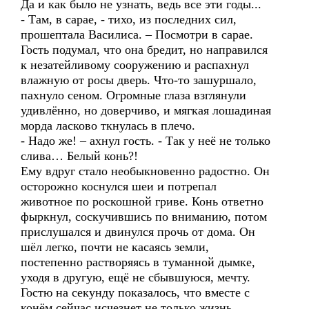
Да и как было не узнать, ведь все эти годы...
- Там, в сарае, - тихо, из последних сил,
прошептала Василиса. – Посмотри в сарае.
Гость подумал, что она бредит, но направился
к незатейливому сооружению и распахнул
влажную от росы дверь. Что-то зашуршало,
пахнуло сеном. Огромные глаза взглянули
удивлённо, но доверчиво, и мягкая лошадиная
морда ласково ткнулась в плечо.
- Надо же! – ахнул гость. - Так у неё не только
слива… Белый конь?!
Ему вдруг стало необыкновенно радостно. Он
осторожно коснулся шеи и потрепал
животное по роскошной гриве. Конь ответно
фыркнул, соскучившись по вниманию, потом
прислушался и двинулся прочь от дома. Он
шёл легко, почти не касаясь земли,
постепенно растворяясь в туманной дымке,
уходя в другую, ещё не сбывшуюся, мечту.
Гостю на секунду показалось, что вместе с
конём сейчас исчезнет не только жизнь