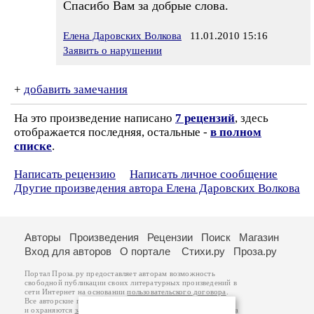
Спасибо Вам за добрые слова.
Елена Даровских Волкова
11.01.2010 15:16
Заявить о нарушении
+
добавить замечания
На это произведение написано
7 рецензий
, здесь
отображается последняя, остальные -
в полном
списке
.
Написать рецензию
Написать личное сообщение
Другие произведения автора Елена Даровских Волкова
Авторы
Произведения
Рецензии
Поиск
Магазин
Вход для авторов
О портале
Стихи.ру
Проза.ру
Портал Проза.ру предоставляет авторам возможность
свободной публикации своих литературных произведений в
сети Интернет на основании
пользовательского договора
.
Все авторские права на произведения принадлежат авторам
и охраняются
законом
. Перепечатка произведений возможна