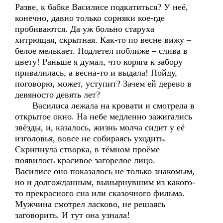
Разве, к бабке Василисе подкатиться? У неё,
конечно, давно только сорняки кое-где
пробиваются. Да уж больно старуха
хитрющая, скрытная. Как-то по весне вижу –
белое мелькает. Подлетел поближе – слива в
цвету! Раньше я думал, что коряга к забору
привалилась, а весна-то и выдала! Пойду,
поговорю, может, уступит? Зачем ей дерево в
девяносто девять лет?
Василиса лежала на кровати и смотрела в
открытое окно. На небе медленно зажигались
звёзды, и, казалось, жизнь молча сидит у её
изголовья, вовсе не собираясь уходить.
Скрипнула створка, в тёмном проёме
появилось красивое загорелое лицо.
Василисе оно показалось не только знакомым,
но и долгожданным, вынырнувшим из какого-
то прекрасного сна или сказочного фильма.
Мужчина смотрел ласково, не решаясь
заговорить. И тут она узнала!