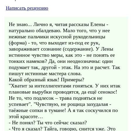
Написать рецензию
Не знаю... Лично я, читая рассказы Елены -
натурально обалдеваю. Мало того, что у нее
нежные пальчики искусной рукодельницы
(форма) - то, что выходит из-под ее рук,
завораживает сознание (содержание). У Лены
истинное чувство меры, как это - не понять ее
тонких намеков? Да, они неоднозначны: один
подумает так, другой - этак. На это и расчет. Так
пишут истинные мастера слова.
Какой образный язык! Примеры?
"Хватит за интеллигентами гоняться. У них итак
плановые вырубки проводятся, да ещё сенокос!
Не то, что подлесок – трава подняться не
успевает". "Чувствую, не рощица захудалая -
таёжные сопки в тумане! А я так соскучился по
этой красоте…
- Не понял? Ты что сейчас сказал?
- Что я сказал? Тайга, говорю, снится уже. Это