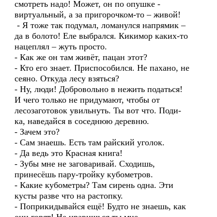
смотреть надо! Может, он по опушке -
виртуальный, а за пригорочком-то – живой!
- Я тоже так подумал, ломанулся напрямик –
да в болото! Еле выбрался. Кикимор каких-то
нацеплял – жуть просто.
- Как же он там живёт, пацан этот?
- Кто его знает. Приспособился. Не пахано, не
сеяно. Откуда лесу взяться?
- Ну, люди! Добровольно в нежить податься!
И чего только не придумают, чтобы от
лесозаготовок увильнуть. Ты вот что. Поди-
ка, наведайся в соседнюю деревню.
- Зачем это?
- Сам знаешь. Есть там райский уголок.
- Да ведь это Красная книга!
- Зубы мне не заговаривай. Сходишь,
принесёшь пару-тройку кубометров.
- Какие кубометры? Там сирень одна. Эти
кусты разве что на растопку.
- Поприкидывайся ещё! Будто не знаешь, как