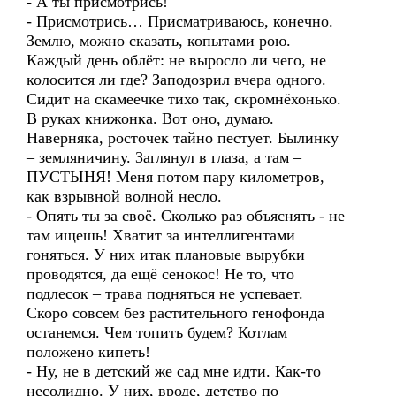
- А ты присмотрись!
- Присмотрись… Присматриваюсь, конечно.
Землю, можно сказать, копытами рою.
Каждый день облёт: не выросло ли чего, не
колосится ли где? Заподозрил вчера одного.
Сидит на скамеечке тихо так, скромнёхонько.
В руках книжонка. Вот оно, думаю.
Наверняка, росточек тайно пестует. Былинку
– земляничину. Заглянул в глаза, а там –
ПУСТЫНЯ! Меня потом пару километров,
как взрывной волной несло.
- Опять ты за своё. Сколько раз объяснять - не
там ищешь! Хватит за интеллигентами
гоняться. У них итак плановые вырубки
проводятся, да ещё сенокос! Не то, что
подлесок – трава подняться не успевает.
Скоро совсем без растительного генофонда
останемся. Чем топить будем? Котлам
положено кипеть!
- Ну, не в детский же сад мне идти. Как-то
несолидно. У них, вроде, детство по