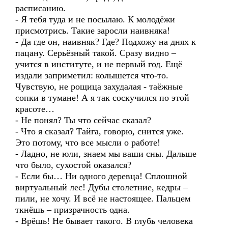
расписанию.
- Я тебя туда и не посылаю. К молодёжи
присмотрись. Такие заросли наивняка!
- Да где он, наивняк? Где? Подхожу на днях к
пацану. Серьёзный такой. Сразу видно –
учится в институте, и не первый год. Ещё
издали заприметил: колышется что-то.
Чувствую, не рощица захудалая - таёжные
сопки в тумане! А я так соскучился по этой
красоте…
- Не понял? Ты что сейчас сказал?
- Что я сказал? Тайга, говорю, снится уже.
Это потому, что все мысли о работе!
- Ладно, не юли, знаем мы ваши сны. Дальше
что было, сухостой оказался?
- Если бы… Ни одного деревца! Сплошной
виртуальный лес! Дубы столетние, кедры –
пили, не хочу. И всё не настоящее. Пальцем
ткнёшь – призрачность одна.
- Врёшь! Не бывает такого. В глубь человека