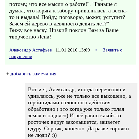
потому, что все мысли о работе!". "Раньше я
думал, что коряга к забору привалилась, а весна-
то и выдала! Пойду, поговорю, может, уступит?
Зачем ей дерево в девяносто девять лет?"
Вижу все наяву. Низкий поклон Вам за Ваше
творчество Лена!
Александр Астафьев
11.01.2010 13:09
•
Заявить о
нарушении
+
добавить замечания
Вот и я, Александр, иногда перечитаю и
удивляюсь, уже не только все выкошено, а
гербицидами сплошного действия
обработано ( это когда уже только голая
земля и надолго) И всё равно какой-то
росточек вдруг заколышется, зацветет
сдуру. Сорняк, конечно. Да разве сорняки
не люди? :))