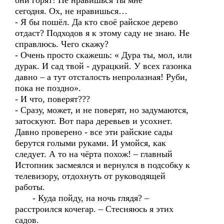
они горят! Не нравишься ты мне
сегодня. Ох, не нравишься…
- Я бы пошёл. Да кто своё райское дерево
отдаст? Подходов я к этому саду не знаю. Не
справлюсь. Чего скажу?
- Очень просто скажешь: « Дура ты, мол, или
дурак. И сад твой - дурацкий. У всех газонка
давно – а тут отсталость непролазная! Руби,
пока не поздно».
- И что, поверят???
- Сразу, может, и не поверят, но задумаются,
затоскуют. Вот пара деревьев и усохнет.
Давно проверено - все эти райские сады
берутся голыми руками. И умойся, как
следует. А то на чёрта похож! – главный
Истопник засмеялся и вернулся в подсобку к
телевизору, отдохнуть от руководящей
работы.
- Куда пойду, на ночь глядя? –
расстроился кочегар. – Стесняюсь я этих
садов.