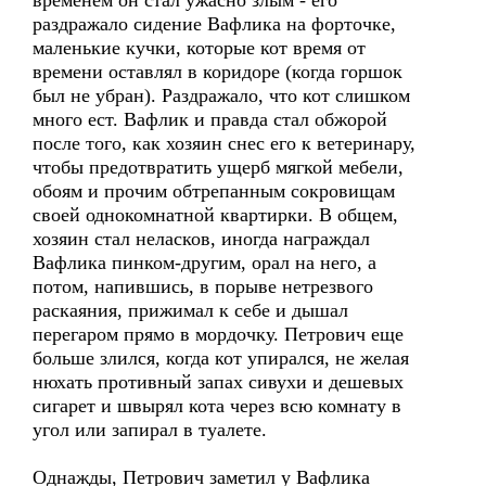
временем он стал ужасно злым - его
раздражало сидение Вафлика на форточке,
маленькие кучки, которые кот время от
времени оставлял в коридоре (когда горшок
был не убран). Раздражало, что кот слишком
много ест. Вафлик и правда стал обжорой
после того, как хозяин снес его к ветеринару,
чтобы предотвратить ущерб мягкой мебели,
обоям и прочим обтрепанным сокровищам
своей однокомнатной квартирки. В общем,
хозяин стал неласков, иногда награждал
Вафлика пинком-другим, орал на него, а
потом, напившись, в порыве нетрезвого
раскаяния, прижимал к себе и дышал
перегаром прямо в мордочку. Петрович еще
больше злился, когда кот упирался, не желая
нюхать противный запах сивухи и дешевых
сигарет и швырял кота через всю комнату в
угол или запирал в туалете.
Однажды, Петрович заметил у Вафлика