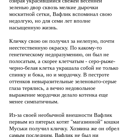
озирая украсившийся свежей весенней
зеленью двор сквозь мелкие дырочки
москитной сетки, Вафлик вспоминал свою
недолгую, но для семи лет вполне
насыщенную жизнь.
Кличку свою он получил за нелепую, почти
неестественную окраску. По какому-то
генетическому недоразумению, он был не
полосатым, а скорее клетчатым - серо-рыже-
черно-белая клетка украшала собой не только
спинку и бока, но и мордочку. В пестроте
оттенков невыразительные зеленовато-серые
глаза терялись, а вечно недовольное
выражение мордочки делало котенка еще
менее симпатичным.
Из-за своей необычной внешности Вафлик
первым из пятерых котят "магазинной" кошки
Муськи получил кличку. Хозяина же он обрел
самым последним. Вафлик не был ни