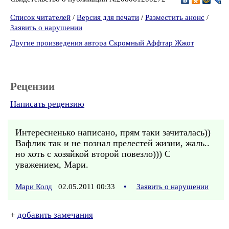
Список читателей
/
Версия для печати
/
Разместить анонс
/
Заявить о нарушении
Другие произведения автора Скромный Аффтар Жжот
Рецензии
Написать рецензию
Интересненько написано, прям таки зачиталась))
Вафлик так и не познал прелестей жизни, жаль..
но хоть с хозяйкой второй повезло))) С
уважением, Мари.
Мари Колд
02.05.2011 00:33
•
Заявить о нарушении
+
добавить замечания