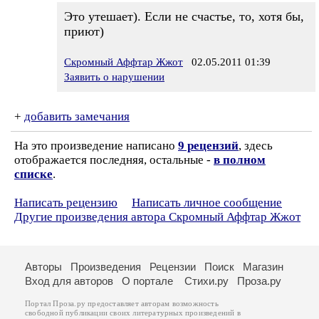
Это утешает). Если не счастье, то, хотя бы,
приют)
Скромный Аффтар Жжот
02.05.2011 01:39
Заявить о нарушении
+
добавить замечания
На это произведение написано
9 рецензий
, здесь
отображается последняя, остальные -
в полном
списке
.
Написать рецензию
Написать личное сообщение
Другие произведения автора Скромный Аффтар Жжот
Авторы
Произведения
Рецензии
Поиск
Магазин
Вход для авторов
О портале
Стихи.ру
Проза.ру
Портал Проза.ру предоставляет авторам возможность
свободной публикации своих литературных произведений в