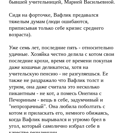
бывшей учительницей, Марией Васильевной.
Сидя на форточке, Вафлик предавался
тяжелым думам (люди ошибаются,
приписывая только себе кризис среднего
возраста).
Уже семь лет, последние пять - относительно
удачные. Хозяйка честно делила с котом свои
последние крохи, время от времени покупая
даже кошачьи деликатесы, хотя на
учительскую пенсию - не разгуляешься. Ее
также не раздражало что Вафлик толст и
угрюм, она даже считала это несколько
пикантным - не кот, а помесь Онегина с
Печориным - вещь в себе, задумчивый и
"непрозрачный". Она любила поболтать с
котом и приласкать его, немного обижаясь,
когда Вафлик вырывался и угрюмо брел в
угол, который самолично избрал себе в
качестве резиденции.