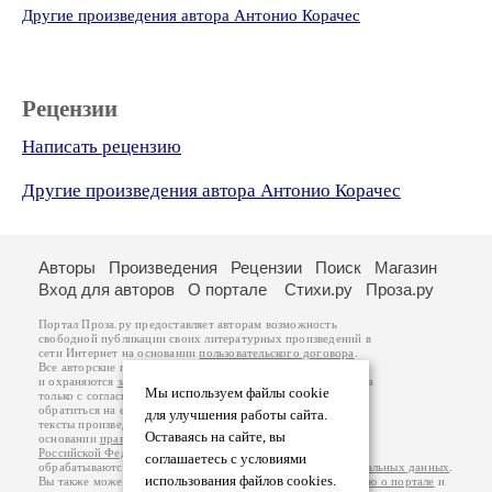
Другие произведения автора Антонио Корачес
Рецензии
Написать рецензию
Другие произведения автора Антонио Корачес
Авторы
Произведения
Рецензии
Поиск
Магазин
Вход для авторов
О портале
Стихи.ру
Проза.ру
Портал Проза.ру предоставляет авторам возможность
свободной публикации своих литературных произведений в
сети Интернет на основании
пользовательского договора
.
Все авторские права на произведения принадлежат авторам
и охраняются
законом
. Перепечатка произведений возможна
Мы используем файлы cookie
только с согласия его автора, к которому вы можете
обратиться на его авторской странице. Ответственность за
для улучшения работы сайта.
тексты произведений авторы несут самостоятельно на
Оставаясь на сайте, вы
основании
правил публикации
и
законодательства
Российской Федерации
. Данные пользователей
соглашаетесь с условиями
обрабатываются на основании
Политики обработки персональных данных
.
использования файлов cookies.
Вы также можете посмотреть более подробную
информацию о портале
и