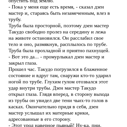
опустить под землю.
- Пока у меня еще есть время, - сказал дзен
мастер и, стараясь быть незамеченным, влез в
трубу.
Труба была просторной, поэтому дзен мастер
Такудо свободно пролез на середину и лежа
на животе остановился. Он расслабил свое
тело и оно, размякнув, расплылось по трубе.
Труба была прохладной и приятно пахнущей.
- Вот это да... - промурлыкал дзен мастер и
закрыл глаза.
Прошел час. Такудо погрузился в блаженное
состояние и вдруг там, снаружи кто-то ударил
ногой по трубе. Глухим гулом отозвался этот
удар внутри трубы. Дзен мастер Такудо
открыл глаза. Глядя вперед, в сторону выхода
из трубы он увидел две тени чьих-то голов в
касках. Окончательно придя в себя, дзен
мастер услышал их матерные крики,
адресованные в его сторону.
- Этот урод наверное пьяный! Ну-ка, пни,