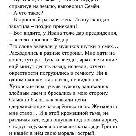
спрыгнув на землю, выговорил Семён.
– А что такое?
– В прошлый раз моя жена Ивану скандал
закатила – поздно приехали!
– Вот видите, у Ивана тоже дар предвидения,
– весело произнёс Фёдор.
Его слова вызвали у мужиков шутки и смех…
Расходились в разные стороны. Мне идти на
конец хутора. Луна и звёзды, ярко светившие
ещё минут десять назад, исчезли, отчего
окрестности погрузились в темноту. Ни в
одном окошке, как назло, не виден свет.
Хуторские псы, учуяв чужого, заливались
злобным лаем и бросались в мою сторону.
Слышно было, как звякали цепи,
сдерживающие разъярённых псов. Жутковато
мне стало… И в этой кромешной тьме, не
различая хат, едва ощущая под ногами дорогу,
я вдруг задумался о смысле сказа дяди Гриши
и нашёл в нём свою мораль: острый,