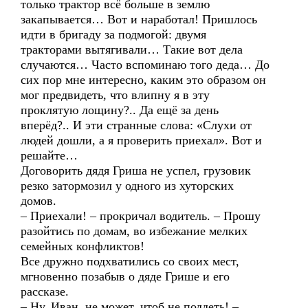
только трактор всё больше в землю
закапывается… Вот и наработал! Пришлось
идти в бригаду за подмогой: двумя
тракторами вытягивали… Такие вот дела
случаются… Часто вспоминаю того деда… До
сих пор мне интересно, каким это образом он
мог предвидеть, что влипну я в эту
проклятую лощину?.. Да ещё за день
вперёд?.. И эти странные слова: «Слухи от
людей дошли, а я проверить приехал». Вот и
решайте…
Договорить дядя Гриша не успел, грузовик
резко затормозил у одного из хуторских
домов.
– Приехали! – прокричал водитель. – Прошу
разойтись по домам, во избежание мелких
семейных конфликтов!
Все дружно подхватились со своих мест,
мгновенно позабыв о дяде Грише и его
рассказе.
– Ну, Иван, не может, чтоб не поддеть! –