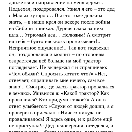
движется и направление на меня держит.
Подъехал, поздоровался. Узнал я его – это дед
с Малых хуторов… Вы его тоже должны
знать, – в наши края он вскоре после войны
из Сибири приехал. Дурная слава за ним
шла… Угрюмый дед… Нелюдим! А смотрит
на тебя – будто насквозь пронизывает!..
Неприятное ощущение!.. Так вот, подъехал
он, поздоровался и молчит – по сторонам
озирается да всё больше на мой трактор
поглядывает. Не выдержал я и спрашиваю:
«Чем обязан? Спросить хотите что?» «Нет,
отвечает, спрашивать мне нечего, сам всё
знаю!.. Смотрю, где здесь трактор провалился
в землю». Удивился я: «Какой трактор? Как
провалился? Кто придумал такое?» А он в
ответ улыбается: «Слухи от людей дошли, а я
проверить приехал». «Ничего никуда не
проваливалось! Я здесь один, и к работе ещё
не приступал!» Дед недоверчиво огляделся, а