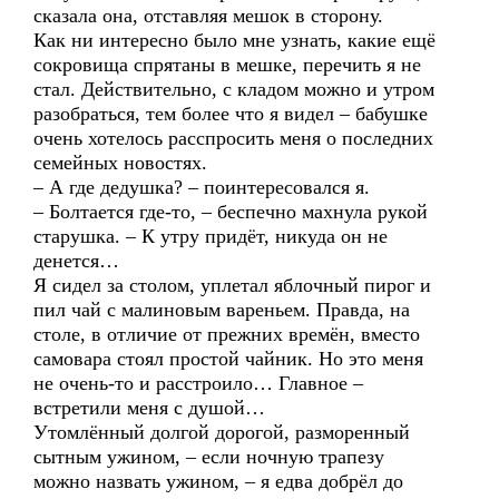
сказала она, отставляя мешок в сторону.
Как ни интересно было мне узнать, какие ещё
сокровища спрятаны в мешке, перечить я не
стал. Действительно, с кладом можно и утром
разобраться, тем более что я видел – бабушке
очень хотелось расспросить меня о последних
семейных новостях.
– А где дедушка? – поинтересовался я.
– Болтается где-то, – беспечно махнула рукой
старушка. – К утру придёт, никуда он не
денется…
Я сидел за столом, уплетал яблочный пирог и
пил чай с малиновым вареньем. Правда, на
столе, в отличие от прежних времён, вместо
самовара стоял простой чайник. Но это меня
не очень-то и расстроило… Главное –
встретили меня с душой…
Утомлённый долгой дорогой, разморенный
сытным ужином, – если ночную трапезу
можно назвать ужином, – я едва добрёл до