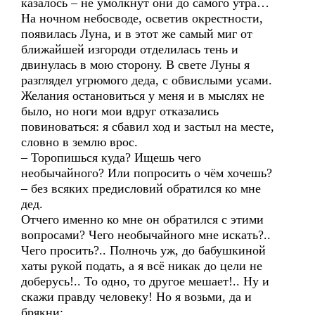
казалось – не умолкнут они до самого утра…
На ночном небосводе, осветив окрестности,
появилась Луна, и в этот же самый миг от
ближайшей изгороди отделилась тень и
двинулась в мою сторону. В свете Луны я
разглядел угрюмого деда, с обвислыми усами.
Желания остановиться у меня и в мыслях не
было, но ноги мои вдруг отказались
повиноваться: я сбавил ход и застыл на месте,
словно в землю врос.
– Торопишься куда? Ищешь чего
необычайного? Или попросить о чём хочешь?
– без всяких предисловий обратился ко мне
дед.
Отчего именно ко мне он обратился с этими
вопросами? Чего необычайного мне искать?..
Чего просить?.. Полночь уж, до бабушкиной
хаты рукой подать, а я всё никак до цели не
доберусь!.. То одно, то другое мешает!.. Ну и
скажи правду человеку! Но я возьми, да и
брякни: