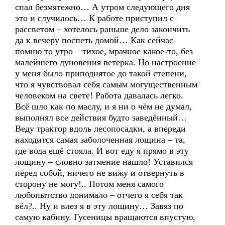
спал безмятежно… А утром следующего дня
это и случилось… К работе приступил с
рассветом – хотелось раньше дело закончить
да к вечеру поспеть домой… Как сейчас
помню то утро – тихое, мрачное какое-то, без
малейшего дуновения ветерка. Но настроение
у меня было приподнятое до такой степени,
что я чувствовал себя самым могущественным
человеком на свете! Работа давалась легко.
Всё шло как по маслу, и я ни о чём не думал,
выполнял все действия будто заведённый…
Веду трактор вдоль лесопосадки, а впереди
находится самая заболоченная лощина – та,
где вода ещё стояла. И вот еду я прямо в эту
лощину – словно затмение нашло! Уставился
перед собой, ничего не вижу и отвернуть в
сторону не могу!.. Потом меня самого
любопытство донимало – отчего я себя так
вёл?.. Ну и влез я в эту лощину… Завяз по
самую кабину. Гусеницы вращаются впустую,