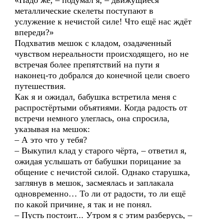
«Надо же, – подумал я, – движущиеся
металлические скелеты поступают в
услужение к нечистой силе! Что ещё нас ждёт
впереди?»
Подхватив мешок с кладом, озадаченный
чувством нереальности происходящего, но не
встречая более препятствий на пути я
наконец-то добрался до конечной цели своего
путешествия.
Как я и ожидал, бабушка встретила меня с
распростёртыми объятиями. Когда радость от
встречи немного улеглась, она спросила,
указывая на мешок:
– А это что у тебя?
– Выкупил клад у старого чёрта, – ответил я,
ожидая услышать от бабушки порицание за
общение с нечистой силой. Однако старушка,
заглянув в мешок, засмеялась и заплакала
одновременно… То ли от радости, то ли ещё
по какой причине, я так и не понял.
– Пусть постоит... Утром я с этим разберусь, –