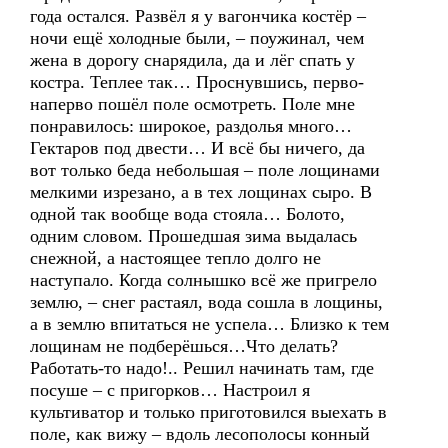
года остался. Развёл я у вагончика костёр –
ночи ещё холодные были, – поужинал, чем
жена в дорогу снарядила, да и лёг спать у
костра. Теплее так… Проснувшись, перво-
наперво пошёл поле осмотреть. Поле мне
понравилось: широкое, раздолья много…
Гектаров под двести… И всё бы ничего, да
вот только беда небольшая – поле лощинами
мелкими изрезано, а в тех лощинах сыро. В
одной так вообще вода стояла… Болото,
одним словом. Прошедшая зима выдалась
снежной, а настоящее тепло долго не
наступало. Когда солнышко всё же пригрело
землю, – снег растаял, вода сошла в лощины,
а в землю впитаться не успела… Близко к тем
лощинам не подберёшься…Что делать?
Работать-то надо!.. Решил начинать там, где
посуше – с пригорков… Настроил я
культиватор и только приготовился выехать в
поле, как вижу – вдоль лесополосы конный