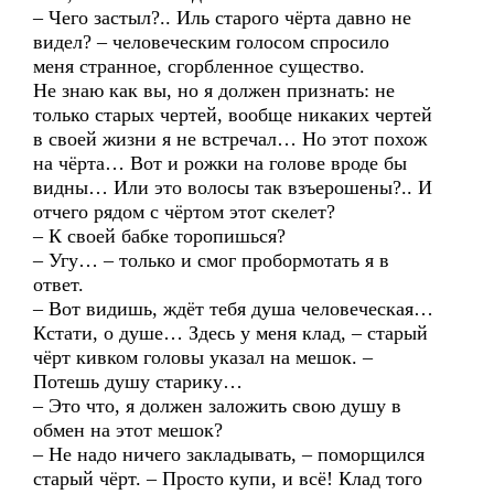
– Чего застыл?.. Иль старого чёрта давно не
видел? – человеческим голосом спросило
меня странное, сгорбленное существо.
Не знаю как вы, но я должен признать: не
только старых чертей, вообще никаких чертей
в своей жизни я не встречал… Но этот похож
на чёрта… Вот и рожки на голове вроде бы
видны… Или это волосы так взъерошены?.. И
отчего рядом с чёртом этот скелет?
– К своей бабке торопишься?
– Угу… – только и смог пробормотать я в
ответ.
– Вот видишь, ждёт тебя душа человеческая…
Кстати, о душе… Здесь у меня клад, – старый
чёрт кивком головы указал на мешок. –
Потешь душу старику…
– Это что, я должен заложить свою душу в
обмен на этот мешок?
– Не надо ничего закладывать, – поморщился
старый чёрт. – Просто купи, и всё! Клад того