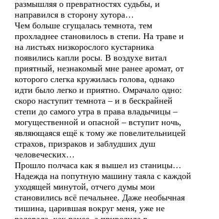
размышляя о превратностях судьбы, и
направился в сторону хутора…
Чем больше сгущалась темнота, тем
прохладнее становилось в степи. На траве и
на листьях низкорослого кустарника
появились капли росы. В воздухе витал
приятный, незнакомый мне ранее аромат, от
которого слегка кружилась голова, однако
идти было легко и приятно. Омрачало одно:
скоро наступит темнота – и в бескрайней
степи до самого утра в права владычицы –
могущественной и опасной – вступит ночь,
являющаяся ещё к тому же повелительницей
страхов, призраков и заблудших душ
человеческих…
Прошло полчаса как я вышел из станицы…
Надежда на попутную машину таяла с каждой
уходящей минутой, отчего думы мои
становились всё печальнее. Даже необычная
тишина, царившая вокруг меня, уже не