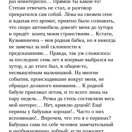
раз неинтересно… Прямой ты какой-то!
Степан отвечать не стал, и разговор
прекратился сам собой. Лёжа на свежем сене
и вдыхая его аромат, приятно было сознавать,
что скоро автомобиль довезёт меня до хутора
и придёт конец моим странствиям… Кстати,
Кузьминична – моя родная бабка, но я никогда
не замечал за ней склонности к
предсказаниям… Правда, так уж сложилось:
за последние семь лет я впервые выбрался на
хутор, а до этого был, в общем-то,
несмышлёным мальчишкой. На многие
события, происходившие вокруг меня, не
обращал должного внимания… К родной
бабуле приезжал летом, и то всего лишь на
пару недель… Речка да степь составляли весь
мой интерес… Нет, кривлю душой! Ещё
перины у бабушки хороши!.. Часто о них
вспоминаю!.. Впрочем, что это я о перинах?
Бабушка сама по себе человек замечательный
и необыкновенно добрый: если пожалеет,