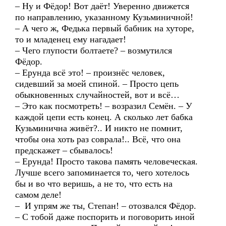
– Ну и Фёдор! Вот даёт! Уверенно движется
по направлению, указанному Кузьминичной!
– А чего ж, Федька первый бабник на хуторе,
то и младенец ему нагадает!
– Чего глупости болтаете? – возмутился
Фёдор.
– Ерунда всё это! – произнёс человек,
сидевший за моей спиной. – Просто цепь
обыкновенных случайностей, вот и всё…
– Это как посмотреть! – возразил Семён. – У
каждой цепи есть конец. А сколько лет бабка
Кузьминична живёт?.. И никто не помнит,
чтобы она хоть раз соврала!.. Всё, что она
предскажет – сбывалось!
– Ерунда! Просто такова память человеческая.
Лучше всего запоминается то, чего хотелось
бы и во что веришь, а не то, что есть на
самом деле!
– И упрям же ты, Степан! – отозвался Фёдор.
– С тобой даже поспорить и поговорить иной