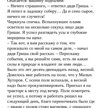
Опасается: машину подпалим!
– Ничего страшного, – ответил дядя Гриша. –
Я пепел в ладошку соберу… Да и сено сырое,
ничего не случится!
Чиркнула спичка. Вспыхнувшее пламя
осветило на несколько секунд лицо дяди
Гриши. Я успел разглядеть усы и глубокие
морщины на щеке.
– Так вот, я вам расскажу о том, что
произошло со мной на самом деле, – начал
дядя Гриша свой рассказ. – Перескажу
события, а вы решайте сами, есть ли какие
силы в природе и владеют ли ими люди…
Было это лет десять-двенадцать назад, весной.
Довелось мне работать на поле, что у Малых
Хуторов. С осени поле вспахали, а весной
надо было прокультивировать. Приехал я на
тракторе к месту под вечер. Поле осмотреть
не успел, а потому и работать решил на
следующий день, благо переночевать было где
– рядом с полем стоял вагончик, с прошлого