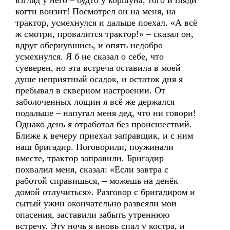
взгляд у него – будто у коршуна, того и гляди
когти вонзит! Посмотрел он на меня, на
трактор, усмехнулся и дальше поехал. «А всё
ж смотри, провалится трактор!» – сказал он,
вдруг обернувшись, и опять недобро
усмехнулся. Я б не сказал о себе, что
суеверен, но эта встреча оставила в моей
душе неприятный осадок, и остаток дня я
пребывал в скверном настроении. От
заболоченных лощин я всё же держался
подальше – напугал меня дед, что ни говори!
Однако день я отработал без происшествий.
Ближе к вечеру приехал заправщик, и с ним
наш бригадир. Поговорили, поужинали
вместе, трактор заправили. Бригадир
похвалил меня, сказал: «Если завтра с
работой справишься, – можешь на денёк
домой отлучиться». Разговор с бригадиром и
сытый ужин окончательно развеяли мои
опасения, заставили забыть утреннюю
встречу. Эту ночь я вновь спал у костра, и