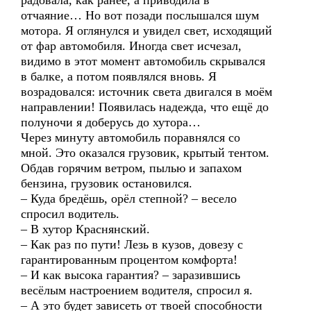
радовала, как ранее, а приводила в
отчаяние… Но вот позади послышался шум
мотора. Я оглянулся и увидел свет, исходящий
от фар автомобиля. Иногда свет исчезал,
видимо в этот момент автомобиль скрывался
в балке, а потом появлялся вновь. Я
возрадовался: источник света двигался в моём
направлении! Появилась надежда, что ещё до
полуночи я доберусь до хутора…
Через минуту автомобиль поравнялся со
мной. Это оказался грузовик, крытый тентом.
Обдав горячим ветром, пылью и запахом
бензина, грузовик остановился.
– Куда бредёшь, орёл степной? – весело
спросил водитель.
– В хутор Краснянский.
– Как раз по пути! Лезь в кузов, довезу с
гарантированным процентом комфорта!
– И как высока гарантия? – заразившись
весёлым настроением водителя, спросил я.
– А это будет зависеть от твоей способности