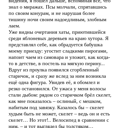
видения, я пошёл дальше, вспоминая всё, что
знал о миражах. Псы молчали, спрятавшись
по своим конурам, и не нарушая более
тишину ночи своим надоедливым, злобным
лаем.
Уже видны очертания хаты, приютившейся
среди яблоневых деревьев на краю хутора. Я
представлял себе, как обрадуется бабушка
моему приезду: угостит сладкими пирогами,
напоит чаем из самовара и уложит, как когда-
то в детстве, в постель на мягкую перину...
Вдруг из проулка появился сгорбленный
старичок, и сразу же вслед за ним возникла
ещё одна фигура. Увидев её, я обомлел и
резко остановился. От ужаса у меня волосы
стали дыбом: рядом со старичком брёл скелет,
как мне показалось – ослиный, с мешком,
набитым под завязку. Казалось бы – скелет
худым быть не может, скелет – ведь он и есть
скелет… Но этот!.. Велосипед в сравнении с
ним, – и тот выглядел бы толстяком…