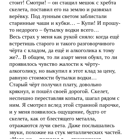
стоит! Смотри! – он стащил мешок с хребта
скелета, поставил его на землю и развязал
верёвку. Под лунным светом заблистали
старинные чаши и кубки… – Купи! И прошу-
то недорого – бутылку водки всего…
Весь страх у меня как рукой сняло: когда ещё
встретишь старого и такого разговорчивого
чёрта с кладом, да ещё и алкоголика к тому
же?.. В общем, то ли азарт меня обуял, то ли
проявилось чувство жалости к чёрту-
алкоголику, но выкупил я этот клад за цену,
равную стоимости бутылки водки…
Старый чёрт получил плату, довольно
крякнул, и пошёл своей дорогой. Скелет,
неспешно переставляя копыта, шагал рядом с
ним. Я смотрел вслед этой странной парочке,
и у меня появилось ощущение, будто от
скелета, как от блестящего металла,
отражаются лучи света. Даже послышались
звуки, похожие на стук металлических частей.