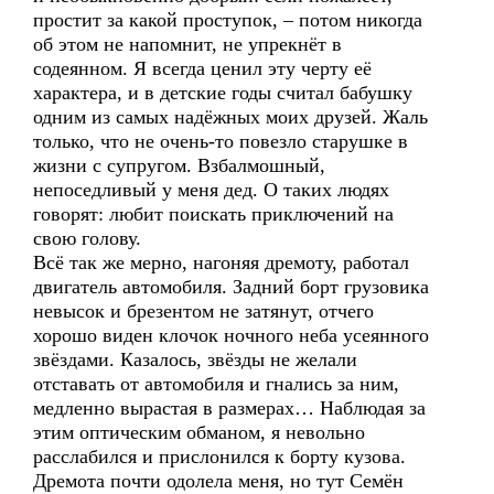
простит за какой проступок, – потом никогда
об этом не напомнит, не упрекнёт в
содеянном. Я всегда ценил эту черту её
характера, и в детские годы считал бабушку
одним из самых надёжных моих друзей. Жаль
только, что не очень-то повезло старушке в
жизни с супругом. Взбалмошный,
непоседливый у меня дед. О таких людях
говорят: любит поискать приключений на
свою голову.
Всё так же мерно, нагоняя дремоту, работал
двигатель автомобиля. Задний борт грузовика
невысок и брезентом не затянут, отчего
хорошо виден клочок ночного неба усеянного
звёздами. Казалось, звёзды не желали
отставать от автомобиля и гнались за ним,
медленно вырастая в размерах… Наблюдая за
этим оптическим обманом, я невольно
расслабился и прислонился к борту кузова.
Дремота почти одолела меня, но тут Семён