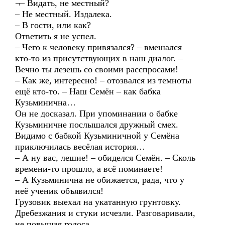
¬– Видать, не местный?
– Не местный. Издалека.
– В гости, или как?
Ответить я не успел.
– Чего к человеку привязался? – вмешался
кто-то из присутствующих в наш диалог. –
Вечно ты лезешь со своими расспросами!
– Как же, интересно! – отозвался из темноты
ещё кто-то. – Наш Семён – как бабка
Кузьминична…
Он не досказал. При упоминании о бабке
Кузьминичне послышался дружный смех.
Видимо с бабкой Кузьминичной у Семёна
приключилась весёлая история…
– А ну вас, лешие! – обиделся Семён. – Сколь
времени-то прошло, а всё поминаете!
– А Кузьминична не обижается, рада, что у
неё ученик объявился!
Грузовик выехал на укатанную грунтовку.
Дребезжания и стуки исчезли. Разговаривали,
не повышая голоса.