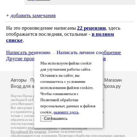
+
добавить замечания
На это произведение написаны
22 рецензии
, здесь
отображается последняя, остальные -
в полном
списке
.
Написать рецензию
Написать личное сообщение
Другие произведения автора Николай Титов
Мы используем файлы cookie
для улучшения работы сайта.
Оставаясь на сайте, вы
Авторы
Произведения
Рецензии
Поиск
Магазин
соглашаетесь с условиями
Вход для авторов
О портале
Стихи.ру
Проза.ру
использования файлов cookies.
Чтобы ознакомиться с
Портал Проза.ру предоставляет авторам возможность
Политикой обработки
свободной публикации своих литературных произведений в
сети Интернет на основании
пользовательского договора
.
персональных данных и файлов
Все авторские права на произведения принадлежат авторам
и охраняются
законом
cookie,
. Перепечатка произведений возможна
нажмите здесь
.
только с согласия его автора, к которому вы можете
Соглашаюсь
обратиться на его авторской странице. Ответственность за
тексты произведений авторы несут самостоятельно на
основании
правил публикации
и
законодательства
Российской Федерации
. Данные пользователей
обрабатываются на основании
Политики обработки персональных данных
.