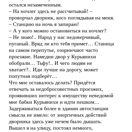
остался незамеченным.
– На ночлег здесь не рассчитывай! –
проворчал дворник, косо поглядывая на меня.
– Станцию на ночь я запираю!
– А у кого можно остановиться на ночлег?
– Не знаю!.. Народ у нас недоверчивый,
пуганый. Вряд ли кто тебя примет… Станица
на самом перепутье, озорничают часто
проезжие. Намедни двор у Курьянихи
обобрали… Тьфу!.. И чего людям не
хватает?.. Иди лучше на дорогу, может
попутная подберёт…
Что мне оставалось делать? Придётся
отвечать за недобросовестных проезжих,
проявивших интерес к имуществу неведомой
мне бабки Курьянихи и идти пешком…
Задерживаться более в здании автостанции
смысла не имело: от энергичных действий
дворника здесь уже нечем было дышать.
Вышел я на улицу, постоял немного,