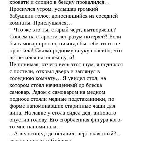
кровати и словно в бездну провалился…
Проснулся утром, услышав громкий
бабушкин голос, доносившийся из соседней
комнаты. Прислушался…
– Что же это ты, старый чёрт, вытворяешь?
Совсем на старости лет разум потерял?! Если
бы самовар пропал, никогда бы тебе этого не
простила! Скажи родному внуку спасибо, что
встретился на твоём пути!
Не понимая, отчего весь этот шум, я поднялся
с постели, открыл дверь и заглянул в
соседнюю комнату… Я увидел стол, на
котором стоял начищенный до блеска
самовар. Рядом с самоваром на медном
подносе стояли медные подстаканники, по
форме напоминавшие старинные чаши для
вина. На лавке у стола сидел дед, виновато
опустив голову. Его сгорбленная фигура кого-
то мне напоминала…
– А велосипед где оставил, чёрт окаянный? –
грозно спросила бабушка.