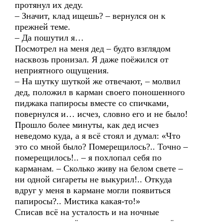
протянул их деду.
– Значит, клад ищешь? – вернулся он к
прежней теме.
– Да пошутил я…
Посмотрел на меня дед – будто взглядом
насквозь пронизал. Я даже поёжился от
неприятного ощущения.
– На шутку шуткой же отвечают, – молвил
дед, положил в карман своего поношенного
пиджака папиросы вместе со спичками,
повернулся и… исчез, словно его и не было!
Прошло более минуты, как дед исчез
неведомо куда, а я всё стоял и думал: «Что
это со мной было? Померещилось?.. Точно –
померещилось!.. – я похлопал себя по
карманам. – Сколько живу на белом свете –
ни одной сигареты не выкурил!.. Откуда
вдруг у меня в кармане могли появиться
папиросы?.. Мистика какая-то!»
Списав всё на усталость и на ночные