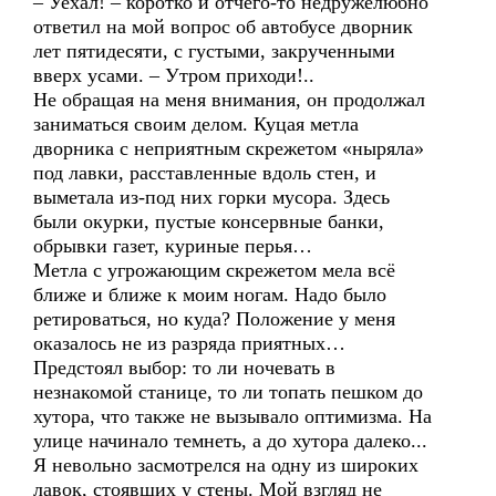
– Уехал! – коротко и отчего-то недружелюбно
ответил на мой вопрос об автобусе дворник
лет пятидесяти, с густыми, закрученными
вверх усами. – Утром приходи!..
Не обращая на меня внимания, он продолжал
заниматься своим делом. Куцая метла
дворника с неприятным скрежетом «ныряла»
под лавки, расставленные вдоль стен, и
выметала из-под них горки мусора. Здесь
были окурки, пустые консервные банки,
обрывки газет, куриные перья…
Метла с угрожающим скрежетом мела всё
ближе и ближе к моим ногам. Надо было
ретироваться, но куда? Положение у меня
оказалось не из разряда приятных…
Предстоял выбор: то ли ночевать в
незнакомой станице, то ли топать пешком до
хутора, что также не вызывало оптимизма. На
улице начинало темнеть, а до хутора далеко...
Я невольно засмотрелся на одну из широких
лавок, стоявших у стены. Мой взгляд не