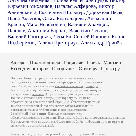
Онучина Людмила
,
Полина Рэй
,
Игорь Гудзь
,
Виктор
Юрьевич Михайлов
,
Наталья Алфёрова
,
Виктор
Аннинский 2
,
Екатерина Шильдер
,
Дорожная Пыль
,
Паша Аксёнов
,
Ольга Благодарёва
,
Александр
Красин
,
Макс Неволошин
,
Василий Храмцов
,
Пашнёв
,
Анатолий Барчан
,
Валентин Левцов
,
Василий Григорьев
,
Лена Ко
,
Сергей Ирюпин
,
Борис
Подберезин
,
Галина Преториус
,
Александр Гринёв
Авторы
Произведения
Рецензии
Поиск
Магазин
Вход для авторов
О портале
Стихи.ру
Проза.ру
Портал Проза.ру предоставляет авторам возможность
свободной публикации своих литературных произведений в
сети Интернет на основании
пользовательского договора
.
Все авторские права на произведения принадлежат авторам
и охраняются
законом
. Перепечатка произведений возможна
только с согласия его автора, к которому вы можете
обратиться на его авторской странице. Ответственность за
тексты произведений авторы несут самостоятельно на
основании
правил публикации
и
законодательства
Российской Федерации
. Данные пользователей
обрабатываются на основании
Политики обработки персональных данных
.
Вы также можете посмотреть более подробную
информацию о портале
и
связаться с администрацией
.
Ежедневная аудитория портала Проза.ру – порядка 100 тысяч