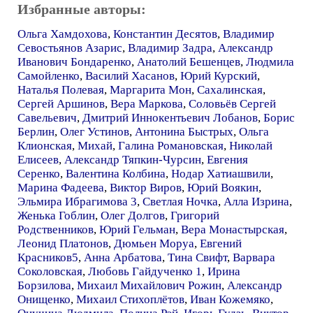
Избранные авторы:
Ольга Хамдохова
,
Константин Десятов
,
Владимир
Севостьянов Азарис
,
Владимир Задра
,
Александр
Иванович Бондаренко
,
Анатолий Бешенцев
,
Людмила
Самойленко
,
Василий Хасанов
,
Юрий Курский
,
Наталья Полевая
,
Маргарита Мон
,
Сахалинская
,
Сергей Аршинов
,
Вера Маркова
,
Соловьёв Сергей
Савельевич
,
Дмитрий Иннокентьевич Лобанов
,
Борис
Берлин
,
Олег Устинов
,
Антонина Быстрых
,
Ольга
Клионская
,
Михай
,
Галина Романовская
,
Николай
Елисеев
,
Александр Тяпкин-Чурсин
,
Евгения
Серенко
,
Валентина Колбина
,
Нодар Хатиашвили
,
Марина Фадеева
,
Виктор Виров
,
Юрий Воякин
,
Эльмира Ибрагимова 3
,
Светлая Ночка
,
Алла Изрина
,
Женька Гоблин
,
Олег Долгов
,
Григорий
Родственников
,
Юрий Гельман
,
Вера Монастырская
,
Леонид Платонов
,
Дюмьен Моруа
,
Евгений
Красников5
,
Анна Арбатова
,
Тина Свифт
,
Варвара
Соколовская
,
Любовь Гайдученко 1
,
Ирина
Борзилова
,
Михаил Михайлович Рожин
,
Александр
Онищенко
,
Михаил Стихоплётов
,
Иван Кожемяко
,