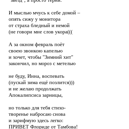
"звёзд", а просто терни.
И мыслью мчусь к себе домой –
опять сижу у монитора
от страха бледный и немой
(не говори мне слов укора(((
А за окном февраль поёт
своею звонкою капелью
и хочет, чтобы "Зимний хит"
закончил, но мороз с метелью
не буду, Инна, воспевать
(пускай зима ещё позлится)))
и не желаю продолжать
Апокалипсиса зарницы,
но только для тебя стихо-
творенье набросаю снова
и зарифмую здесь легко:
ПРИВЕТ Флориде от Тамбова!