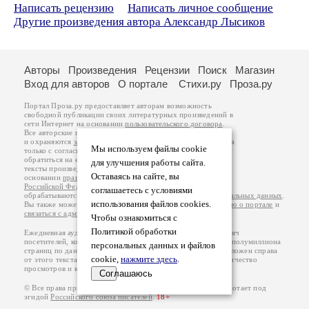
Написать рецензию
Написать личное сообщение
Другие произведения автора Александр Лысиков
Авторы
Произведения
Рецензии
Поиск
Магазин
Вход для авторов
О портале
Стихи.ру
Проза.ру
Портал Проза.ру предоставляет авторам возможность
свободной публикации своих литературных произведений в
сети Интернет на основании
пользовательского договора
.
Все авторские права на произведения принадлежат авторам
и охраняются
законом
. Перепечатка произведений возможна
Мы используем файлы cookie
только с согласия его автора, к которому вы можете
обратиться на его авторской странице. Ответственность за
для улучшения работы сайта.
тексты произведений авторы несут самостоятельно на
Оставаясь на сайте, вы
основании
правил публикации
и
законодательства
Российской Федерации
. Данные пользователей
соглашаетесь с условиями
обрабатываются на основании
Политики обработки персональных данных
.
использования файлов cookies.
Вы также можете посмотреть более подробную
информацию о портале
и
связаться с администрацией
.
Чтобы ознакомиться с
Политикой обработки
Ежедневная аудитория портала Проза.ру – порядка 100 тысяч
посетителей, которые в общей сумме просматривают более полумиллиона
персональных данных и файлов
страниц по данным счетчика посещаемости, который расположен справа
cookie,
нажмите здесь
.
от этого текста. В каждой графе указано по две цифры: количество
просмотров и количество посетителей.
Соглашаюсь
© Все права принадлежат авторам, 2000-2026. Портал работает под
эгидой
Российского союза писателей
.
18+