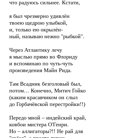
что радуюсь сильнее. Кстати,
я был чрезмерно удивлён
твоею щедрою улыбкой,
и, только ею окрылён-
ный, называю нежно "рыбкой".
Через Атлантику лечу
я мыслью прямо во Флориду
и вспоминаю по чуть-чуть
произведения Майн Рида.
Там Всадник безголовый был,
потом… Конечно, Митич Гойко
(каким красавчиком он слыл
до Горбачёвской перестройки!!)
Передо мной – индейский край,
ковбои мистера О'Генри.
Но – аллигаторы?!! Не рай для