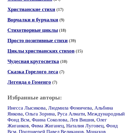
Христианские стихи
(17)
Ворчалки и бурчалки
(9)
Стихотворные циклы
(18)
Просто позитивные стихи
(39)
Циклы христианских стихов
(15)
Чудесная кругосветка
(10)
Сказка Горелого леса
(7)
Легенда о Гоменго
(7)
Избранные авторы:
Инесса Лысикова
,
Людмила Фомичева
,
Альбина
Янкова
,
Ольга Зорина
,
Руса Алмати
,
Международный
Фонд Всм
,
Фаина Соколова
,
Лев Вишня
,
Олег
Жиганков
,
Фима Жиганец
,
Наталия Луговец
,
Фонд
Всм
,
Протоиерей Павел Великанов
,
Монахов