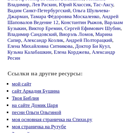
Владимир
,
Лев Раскин
,
Юрий Классик
,
Тас-Аксу
,
Вадим Санкт-Петербургский
,
Ольга Шульчева-
Джарман
,
Тамара Фёдоровна Москаленко
,
Андрей
Шаповалов Ведение 12
,
Константин Рыжов
,
Варлаам
Бузыкин
,
Виктор Еремин
,
Сергей Ефимович Шубин
,
Владимир Сандовский
,
Виорэль Ломов
,
Марина
Сапир
,
Александр Козлик
,
Андрей Полторацкий
,
Елена Михайловна Ситникова
,
Доктор Би Куул
,
Кузьма Калабашкин
,
Елена Корджева
,
Александр
Ресин
Ссылки на другие ресурсы:
мой сайт
сайт Аркадия Бушина
Твоя Библия
на сайте Домик Царя
песни Ольги Ольгиной
моя основная страничка на Стихи.ру
моя страничка на Рутубе