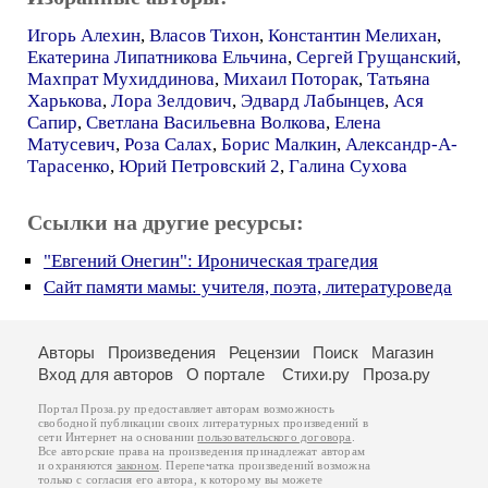
Игорь Алехин
,
Власов Тихон
,
Константин Мелихан
,
Екатерина Липатникова Ельчина
,
Сергей Грущанский
,
Махпрат Мухиддинова
,
Михаил Поторак
,
Татьяна
Харькова
,
Лора Зелдович
,
Эдвард Лабынцев
,
Ася
Сапир
,
Светлана Васильевна Волкова
,
Елена
Матусевич
,
Роза Салах
,
Борис Малкин
,
Александр-А-
Тарасенко
,
Юрий Петровский 2
,
Галина Сухова
Ссылки на другие ресурсы:
"Евгений Онегин": Ироническая трагедия
Сайт памяти мамы: учителя, поэта, литературоведа
Авторы
Произведения
Рецензии
Поиск
Магазин
Вход для авторов
О портале
Стихи.ру
Проза.ру
Портал Проза.ру предоставляет авторам возможность
свободной публикации своих литературных произведений в
сети Интернет на основании
пользовательского договора
.
Все авторские права на произведения принадлежат авторам
и охраняются
законом
. Перепечатка произведений возможна
только с согласия его автора, к которому вы можете