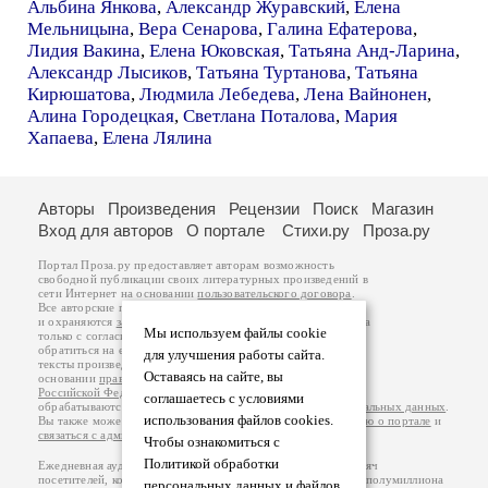
Альбина Янкова
,
Александр Журавский
,
Елена
Мельницына
,
Вера Сенарова
,
Галина Ефатерова
,
Лидия Вакина
,
Елена Юковская
,
Татьяна Анд-Ларина
,
Александр Лысиков
,
Татьяна Туртанова
,
Татьяна
Кирюшатова
,
Людмила Лебедева
,
Лена Вайнонен
,
Алина Городецкая
,
Светлана Поталова
,
Мария
Хапаева
,
Елена Лялина
Авторы
Произведения
Рецензии
Поиск
Магазин
Вход для авторов
О портале
Стихи.ру
Проза.ру
Портал Проза.ру предоставляет авторам возможность
свободной публикации своих литературных произведений в
сети Интернет на основании
пользовательского договора
.
Все авторские права на произведения принадлежат авторам
и охраняются
законом
. Перепечатка произведений возможна
Мы используем файлы cookie
только с согласия его автора, к которому вы можете
обратиться на его авторской странице. Ответственность за
для улучшения работы сайта.
тексты произведений авторы несут самостоятельно на
Оставаясь на сайте, вы
основании
правил публикации
и
законодательства
Российской Федерации
. Данные пользователей
соглашаетесь с условиями
обрабатываются на основании
Политики обработки персональных данных
.
использования файлов cookies.
Вы также можете посмотреть более подробную
информацию о портале
и
связаться с администрацией
.
Чтобы ознакомиться с
Политикой обработки
Ежедневная аудитория портала Проза.ру – порядка 100 тысяч
посетителей, которые в общей сумме просматривают более полумиллиона
персональных данных и файлов