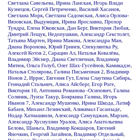
Светлана Савельева
,
Ирина Ланская
,
Игорь Влади
Кузнецов
,
Сергей Петриченко
,
Василий Хасанов
,
Светлана Морк
,
Светлана Садомская
,
Алиса Орлова-
Вязовская
,
Выдумщик
,
Ирина Ярославна
,
Прохор
Тундра
,
Елена Юковская
,
Дан Берг
,
Виктория Любая
,
Дмитрий Лещук
,
Недопушкин
,
Александр Секстолет
,
Татьяна Мартен
,
Ирина Макова
,
Александра Ман
,
Диана Воронова
,
Юрий Гринев
,
Спекулянтка Ру
,
Алексей Котов 2
,
Сарацин Ал
,
Наталья Ковалёва
,
Владимир Эйснер
,
Диана Светличная
,
Владимир
Митюк
,
Ольга Голуб
,
Олег Шах-Гусейнов
,
Камикадзе
,
Наталья Столярова
,
Галина Письменная 2
,
Владимир
Ионов 2
,
Иррис
,
Евгения Гут
,
Елена Слаутина Сибирь
,
Геннадий Стальнич
,
Алиса Айсберг
,
Егор Роге
,
Виктория 10
,
Антонина Романова -Осипович
,
Галина
Соляник
,
Луиза Такур
,
Бояркина Галина
,
Игорь
Иванов 7
,
Александр Мушенко
,
Ирина Шкода
,
Латиф
Бабаев
,
Михаил Лезинский
,
Аликямал Гасанзаде
,
Нодар Хатиашвили
,
Александр Самунджан
,
Марзан
,
Александр Хуснуллин Уралов
,
Алиса Анатольевна
Белова
,
Шаньга
,
Владимир Кокшаров
,
Евгений
Яночкин
,
Георгий Загайнов
,
Владимир Отдельный
,