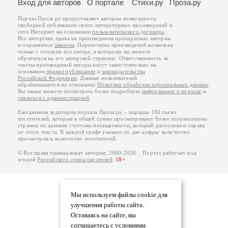
Вход для авторов
О портале
Стихи.ру
Проза.ру
Портал Проза.ру предоставляет авторам возможность
свободной публикации своих литературных произведений в
сети Интернет на основании
пользовательского договора
.
Все авторские права на произведения принадлежат авторам
и охраняются
законом
. Перепечатка произведений возможна
только с согласия его автора, к которому вы можете
обратиться на его авторской странице. Ответственность за
тексты произведений авторы несут самостоятельно на
основании
правил публикации
и
законодательства
Российской Федерации
. Данные пользователей
обрабатываются на основании
Политики обработки персональных данных
.
Вы также можете посмотреть более подробную
информацию о портале
и
связаться с администрацией
.
Ежедневная аудитория портала Проза.ру – порядка 100 тысяч
посетителей, которые в общей сумме просматривают более полумиллиона
страниц по данным счетчика посещаемости, который расположен справа
от этого текста. В каждой графе указано по две цифры: количество
просмотров и количество посетителей.
© Все права принадлежат авторам, 2000-2026. Портал работает под
эгидой
Российского союза писателей
.
18+
Мы используем файлы cookie для
улучшения работы сайта.
Оставаясь на сайте, вы
соглашаетесь с условиями