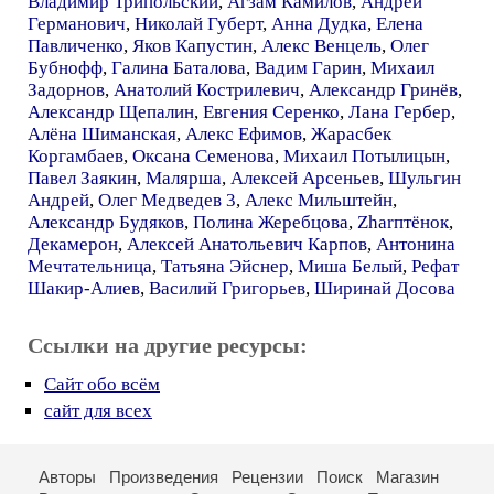
Владимир Трипольский
,
Агзам Камилов
,
Андрей
Германович
,
Николай Губерт
,
Анна Дудка
,
Елена
Павличенко
,
Яков Капустин
,
Алекс Венцель
,
Олег
Бубнофф
,
Галина Баталова
,
Вадим Гарин
,
Михаил
Задорнов
,
Анатолий Кострилевич
,
Александр Гринёв
,
Александр Щепалин
,
Евгения Серенко
,
Лана Гербер
,
Алёна Шиманская
,
Алекс Ефимов
,
Жарасбек
Коргамбаев
,
Оксана Семенова
,
Михаил Потылицын
,
Павел Заякин
,
Малярша
,
Алексей Арсеньев
,
Шульгин
Андрей
,
Олег Медведев 3
,
Алекс Мильштейн
,
Александр Будяков
,
Полина Жеребцова
,
Zharптёнок
,
Декамерон
,
Алексей Анатольевич Карпов
,
Антонина
Мечтательница
,
Татьяна Эйснер
,
Миша Белый
,
Рефат
Шакир-Алиев
,
Василий Григорьев
,
Ширинай Досова
Ссылки на другие ресурсы:
Сайт обо всём
сайт для всех
Авторы
Произведения
Рецензии
Поиск
Магазин