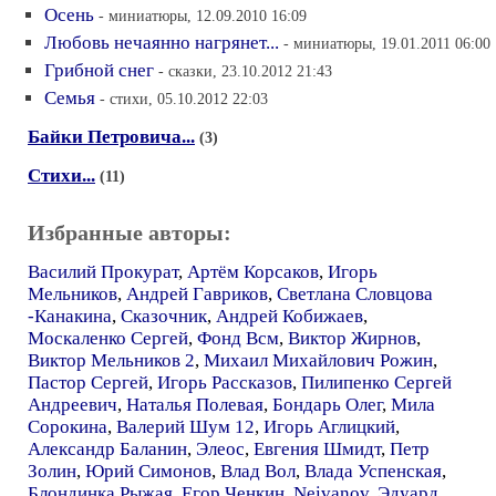
Осень
- миниатюры, 12.09.2010 16:09
Любовь нечаянно нагрянет...
- миниатюры, 19.01.2011 06:00
Грибной снег
- сказки, 23.10.2012 21:43
Семья
- стихи, 05.10.2012 22:03
Байки Петровича...
(3)
Стихи...
(11)
Избранные авторы:
Василий Прокурат
,
Артём Корсаков
,
Игорь
Мельников
,
Андрей Гавриков
,
Светлана Словцова
-Канакина
,
Сказочник
,
Андрей Кобижаев
,
Москаленко Сергей
,
Фонд Всм
,
Виктор Жирнов
,
Виктор Мельников 2
,
Михаил Михайлович Рожин
,
Пастор Сергей
,
Игорь Рассказов
,
Пилипенко Сергей
Андреевич
,
Наталья Полевая
,
Бондарь Олег
,
Мила
Сорокина
,
Валерий Шум 12
,
Игорь Аглицкий
,
Александр Баланин
,
Элеос
,
Евгения Шмидт
,
Петр
Золин
,
Юрий Симонов
,
Влад Вол
,
Влада Успенская
,
Блондинка Рыжая
,
Егор Ченкин
,
Neivanov
,
Эдуард