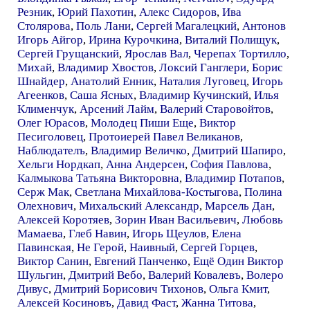
Резник
,
Юрий Пахотин
,
Алекс Сидоров
,
Ива
Столярова
,
Поль Лани
,
Сергей Магалецкий
,
Антонов
Игорь Айгор
,
Ирина Курочкина
,
Виталий Полищук
,
Сергей Грущанский
,
Ярослав Вал
,
Черепах Тортилло
,
Михай
,
Владимир Хвостов
,
Локсий Ганглери
,
Борис
Шнайдер
,
Анатолий Енник
,
Наталия Луговец
,
Игорь
Агеенков
,
Саша Ясных
,
Владимир Кучинский
,
Илья
Клименчук
,
Арсений Лайм
,
Валерий Старовойтов
,
Олег Юрасов
,
Молодец Пиши Еще
,
Виктор
Песиголовец
,
Протоиерей Павел Великанов
,
Наблюдателъ
,
Владимир Величко
,
Дмитрий Шапиро
,
Хельги Нордкап
,
Анна Андерсен
,
София Павлова
,
Калмыкова Татьяна Викторовна
,
Владимир Потапов
,
Серж Мак
,
Светлана Михайлова-Костыгова
,
Полина
Олехнович
,
Михальский Александр
,
Марсель Дан
,
Алексей Коротяев
,
Зорин Иван Васильевич
,
Любовь
Мамаева
,
Глеб Навин
,
Игорь Щеулов
,
Елена
Павинская
,
Не Герой
,
Наивный
,
Сергей Горцев
,
Виктор Санин
,
Евгений Панченко
,
Ещё Один Виктор
Шульгин
,
Дмитрий Вебо
,
Валерий Ковалевъ
,
Волеро
Дивус
,
Дмитрий Борисович Тихонов
,
Ольга Кмит
,
Алексей Косиновъ
,
Давид Фаст
,
Жанна Титова
,