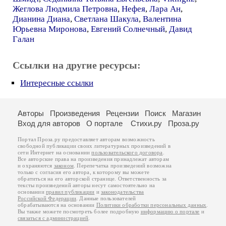
Жеглова Людмила Петровна
,
Нефея
,
Лара Ан
,
Дианина Диана
,
Светлана Шакула
,
Валентина
Юрьевна Миронова
,
Евгений Солнечный
,
Давид
Галан
Ссылки на другие ресурсы:
Интересные ссылки
Авторы
Произведения
Рецензии
Поиск
Магазин
Вход для авторов
О портале
Стихи.ру
Проза.ру
Портал Проза.ру предоставляет авторам возможность
свободной публикации своих литературных произведений в
сети Интернет на основании
пользовательского договора
.
Все авторские права на произведения принадлежат авторам
и охраняются
законом
. Перепечатка произведений возможна
только с согласия его автора, к которому вы можете
обратиться на его авторской странице. Ответственность за
тексты произведений авторы несут самостоятельно на
основании
правил публикации
и
законодательства
Российской Федерации
. Данные пользователей
обрабатываются на основании
Политики обработки персональных данных
.
Вы также можете посмотреть более подробную
информацию о портале
и
связаться с администрацией
.