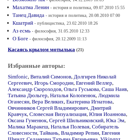
Махатма Ленин
- история и политика, 09.07.2010 15:55
Танец Давида
- история и политика, 20.08.2010 07:00
Кшатрий
- публицистика, 23.02.2010 18:26
Аз есмь
- философия, 31.05.2010 12:33
О Боге
- философия, 20.12.2009 11:13
Касаясь крылом мотылька
(21)
Избранные авторы:
Simfonic
,
Виталий Симонов
,
Долгирев Николай
Сергеевич
,
Игорь Смородин
,
Евгений Веллер
,
Александр Скороходов
,
Ольга Гуськова
,
Саша Наив
,
Татьяна Дюльгер
,
Наталья Колопенюк
,
Людмила
Оганесян
,
Вера Великих
,
Екатерина Игнатова
,
Овчинников Сергей Владимирович
,
Дмитрий
Кравчук
,
Словесная Визуализация
,
Юлия Иоаннова
,
Оксана Гуменюк
,
Сергей Шильниковский
,
Юка Эм
,
Малика Маракеш
,
Наталья Полевая
,
Собиратель
Словесности
,
Тайвань
,
Владимир Репин
,
Евгения
Шмидт
,
Седанкина Татьяна Евгеньевна
,
Vikingnz
,